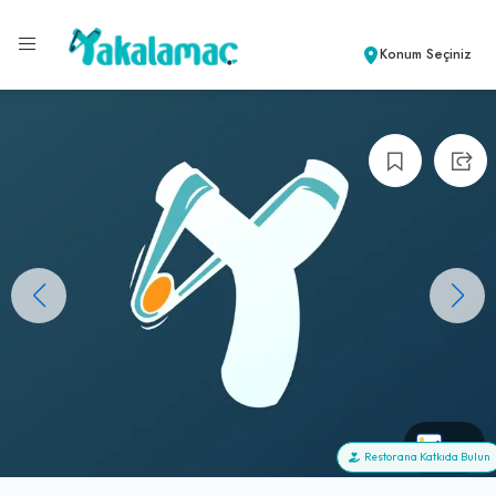
Konum Seçiniz
+0
Restorana Katkıda Bulun