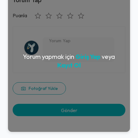
Puanla
Yorum yapmak için
Giriş Yap
veya
Kayıt Ol
Fotoğraf Yükle