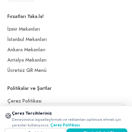
Fırsatları Yaka.la!
İzmir Mekanları
İstanbul Mekanları
Ankara Mekanları
Antalya Mekanları
Ücretsiz QR Menü
Politikalar ve Şartlar
Çerez Politikası
Gizlilik Politikası
📱 Mobil uygulamamızı keşfedin!
Çerez Tercihleriniz
🍪
✖
Deneyiminizi kişiselleştirmek ve reklamları optimize etmek için
Teslimat, İptal ve İade Politikası
0
çerezler kullanıyoruz.
Çerez Politikası
Kullanım Koşulları ve Hizmet Politikası