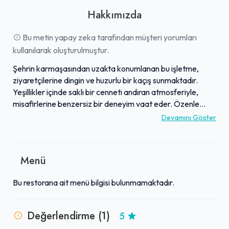
Hakkımızda
Bu metin yapay zeka tarafından müşteri yorumları
kullanılarak oluşturulmuştur.
Şehrin karmaşasından uzakta konumlanan bu işletme,
ziyaretçilerine dingin ve huzurlu bir kaçış sunmaktadır.
Yeşillikler içinde saklı bir cenneti andıran atmosferiyle,
misafirlerine benzersiz bir deneyim vaat eder. Özenle
düzenlenmiş bahçesi, misafirlerin stresten arınarak
Devamını Göster
doğanın tadını çıkarabileceği sakin bir ortam sağlar. Burası,
günlük hayatın koşuşturmacasından uzaklaşmak ve
yenilenmek isteyenler için adeta huzurun adresidir. Samimi
Menü
atmosferi ve dinginliğiyle, unutulmaz anlar yaşamak
isteyenlerin tercih noktası olmayı hedefler.
Bu restorana ait menü bilgisi bulunmamaktadır.
Değerlendirme (1)
5