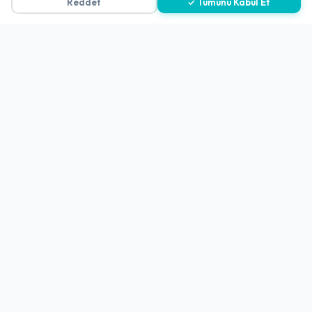
Reddet
✓ Tümünü Kabul Et
KVKK Politikası
Kişisel Verileri Aydınlatma Metni
Referanslarımız
İletişim
E-Posta
iletisim@yakalamac.com.tr
Dokuz Eylül Üniversitesi Teknoparkı Adatepe Mah.
Doğuş Cad. No:207 Z İç Kapı No:1 Buca/İzmir