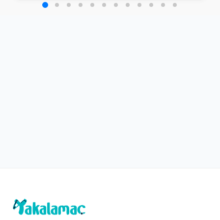
Tam Ekmek Arası Tavuk Döner (200
gr.)
225,00₺
+
200 gr. tavuk döner, patates kızartması, yeşillik, domates, soğan, sos
İnegöl Köfte (130 gr.)
300,00₺
Pilav, maydanozlu soğan, domates ile
+
Kaşarlı Köfte (150 gr.)
325,00₺
Pilav, maydanozlu soğan, domates ile
+