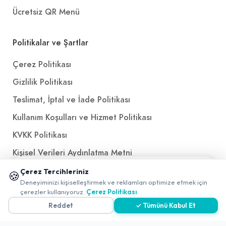
+
İnegöl Köfte (130 gr.) + Coca-Cola (33 cl.)
Ücretsiz QR Menü
Politikalar ve Şartlar
Yarım Ekmek Arası Izgara
Köfte
Çerez Politikası
175,00₺
Gizlilik Politikası
+
Domates, yeşillik, soğan
Teslimat, İptal ve İade Politikası
Kullanım Koşulları ve Hizmet Politikası
Kasap Köfte
KVKK Politikası
270,00₺
Kişisel Verileri Aydınlatma Metni
Pilav, maydanozlu soğan ile
+
📱 Mobil uygulamamızı keşfedin!
Referanslarımız
Çerez Tercihleriniz
🍪
✖
Deneyiminizi kişiselleştirmek ve reklamları optimize etmek için
0
çerezler kullanıyoruz.
Çerez Politikası
İletişim
Reddet
✓ Tümünü Kabul Et
Coca-Cola (33 cl.)
E-Posta
iletisim@yakalamac.com.tr