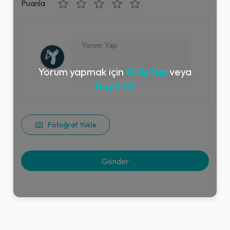
Lipton Ice Tea (33 cl.)
Puanla
60,00₺
Kutu içecek
+
Yorum yapmak için
Giriş Yap
veya
Coca-Cola Fırsatı (Yarım Ekmek
Kayıt Ol
Arası Izgara Köfte)
211,00₺
+
Yarım Ekmek Arası Izgara Köfte + Coca-Cola Şekersiz (33 cl.)
Fotoğraf Yükle
Cacık
75,00₺
Yoğurdun içerisine doğranmış salatalık, nane, sarımsak ve tuz eklenerek yapılan meze çeşididir.
+