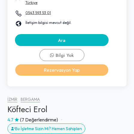
Türkiye
0543 593 53 01
İletişim bilgisi mevcut değil.
Ara
Bilgi Yok
Rezervasyon Yap
İZMIR
BERGAMA
Köfteci Erol
4.7
(7 Değerlendirme)
Bu İşletme Sizin Mi? Hemen Sahiplen