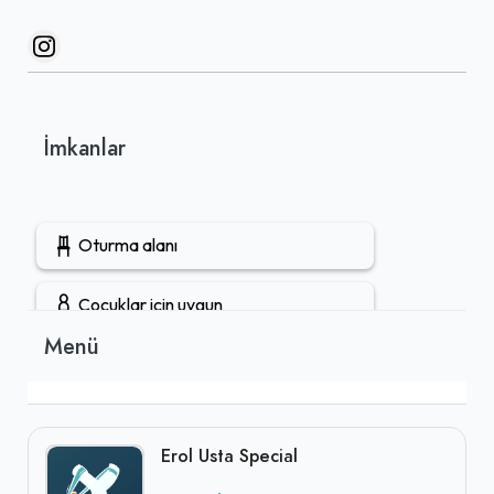
İmkanlar
Oturma alanı
Çocuklar için uygun
Menü
Gruplara uygun
Öğle yemeği servisi
Erol Usta Special
Tuvalet mevcut