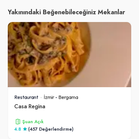
Coca-Cola Light (33 cl.)
Yakınındaki Beğenebileceğiniz Mekanlar
60,00₺
Kutu içecek
+
3/4 Ekmek Arası Tavuk Döner
175,00₺
100 gr. Döner, patates kızartması, yeşillik, soğan, domates, sos
+
Restaurant
İzmir
-
Bergama
Kaymaklı & Tahinli & Cevizli
Casa Regina
Peynir Tatlısı
100,00₺
Şuan Açık
+
4.8
(457 Değerlendirme)
açıklamasız ürün