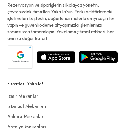
Rezervasyon ve siparişlerinizi kolayca yönetin,
çevrenizdeki fırsatları Yaka.la'yın! Farklı sektörlerdeki
işletmeleri keşfedin, değerlendirmelerle en iyi seçimleri
Karışık Köfte (150 gr.)
yapın ve güvenli ödeme altyapımızla işlemlerinizi
sorunsuzca tamamlayın. Yakalamaç fırsat rehberi, her
350,00₺
anınıza değer katar!
İnegöl köfte, kaşarlı köfte, acılı köfte, pilav, maydanozlu soğan, domates
+
Pilav Üstü Tavuk Döner
250,00₺
Fırsatları Yaka.la!
120 gr. tavuk döner, pilav, domates, sos
+
İzmir Mekanları
İstanbul Mekanları
Coca-Cola Fırsatı (İnegöl Köfte
(130 gr.))
Ankara Mekanları
324,00₺
Antalya Mekanları