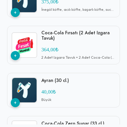
375,00₺
İnegöl köfte, acılı köfte, kaşarlı köfte, sucuk, tavuk incik
+
Akşam yemeği servisi
Coca-Cola Fırsatı (2 Adet Izgara
Tavuk)
364,00₺
+
2 Adet Izgara Tavuk + 2 Adet Coca-Cola (33 cl.)
Ayran (30 cl.)
40,00₺
Büyük
+
Coca-Cola Zero Sugar (33 cl.)