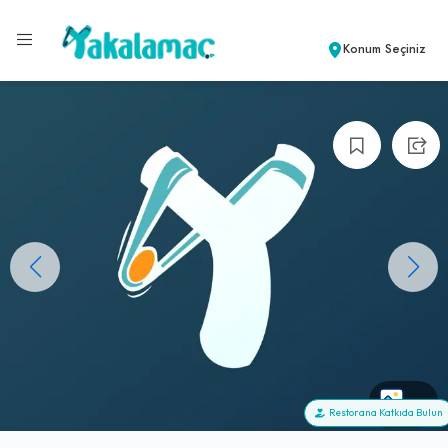
Konum Seçiniz
+1
Restorana Katkıda Bulun