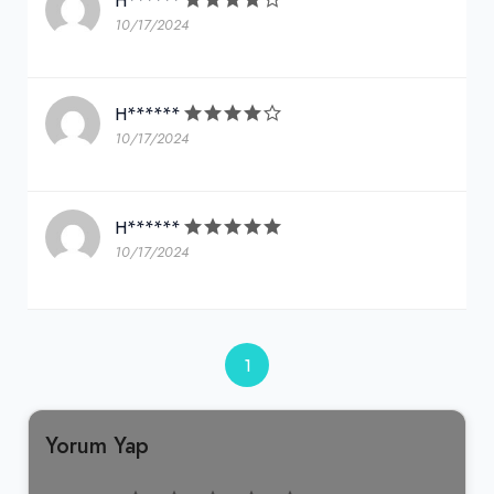
H******
10/17/2024
25,00₺
Cam şişe
+
H******
10/17/2024
Kaşarlı Köfte & İçecek Menü
350,00₺
H******
Kaşarlı Köfte + Pilav + Yeşillik + Coca-Cola (33 cl.)
+
10/17/2024
Peynir Tatlısı
1
75,00₺
Adet olarak servis edilmektedir.
+
Yorum Yap