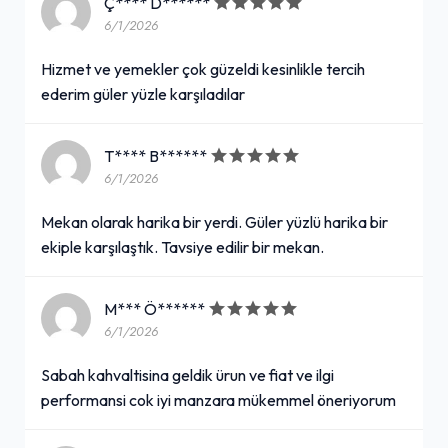
Ç**** D******
6/1/2026
Hizmet ve yemekler çok güzeldi kesinlikle tercih
ederim güler yüzle karşıladılar
T**** B******
6/1/2026
Mekan olarak harika bir yerdi. Güler yüzlü harika bir
ekiple karşılaştık. Tavsiye edilir bir mekan.
M*** Ö******
6/1/2026
Sabah kahvaltisina geldik ürun ve fiat ve ilgi
performansi cok iyi manzara mükemmel öneriyorum