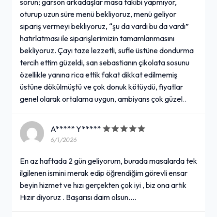
sorun; garson arkadaşlar masa takibi yapmıyor,
oturup uzun süre menü bekliyoruz, menü geliyor
sipariş vermeyi bekliyoruz, “şu da vardı bu da vardı”
hatırlatması ile siparişlerimizin tamamlanmasını
bekliyoruz. Çayı taze lezzetli, sufle üstüne dondurma
tercih ettim güzeldi, san sebastianın çikolata sosunu
özellikle yanına rica ettik fakat dikkat edilmemiş
üstüne dökülmüştü ve çok donuk kötüydü, fiyatlar
genel olarak ortalama uygun, ambiyans çok güzel..
A***** Y*****
6/1/2026
En az haftada 2 gün geliyorum, burada masalarda tek
ilgilenen ismini merak edip öğrendiğim görevli ensar
beyin hizmet ve hızı gerçekten çok iyi , biz ona artık
Hızır diyoruz . Başarısı daim olsun....