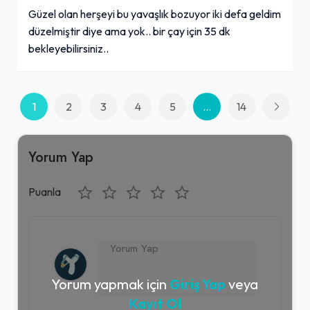
Güzel olan herşeyi bu yavaşlık bozuyor iki defa geldim
düzelmiştir diye ama yok.. bir çay için 35 dk
bekleyebilirsiniz..
1
2
3
4
5
...
14
Yorum Yap
Puanla
Yorum yapmak için
Giriş Yap
veya
Kayıt Ol