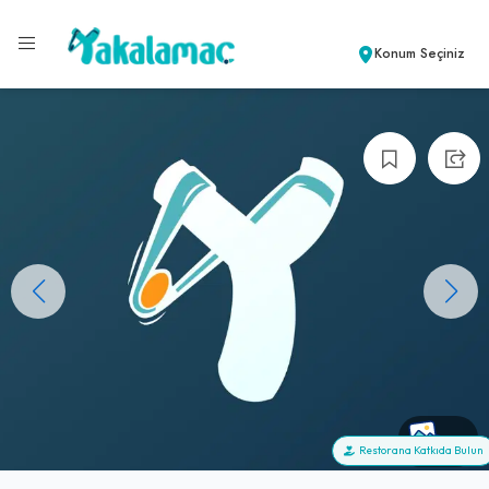
Konum Seçiniz
+0
Restorana Katkıda Bulun