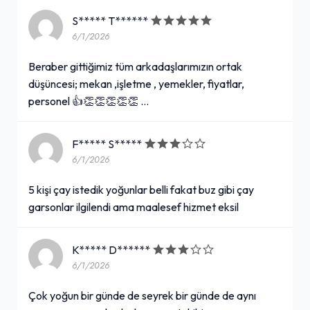
S***** T******
6/1/2026
Beraber gittiğimiz tüm arkadaşlarımızın ortak
düşüncesi; mekan ,işletme , yemekler, fiyatlar,
personel 👍👏👏👏👏👏 …
F***** S*****
6/1/2026
5 kişi çay istedik yoğunlar belli fakat buz gibi çay
garsonlar ilgilendi ama maalesef hizmet eksil
K***** D******
6/1/2026
Çok yoğun bir günde de seyrek bir günde de aynı