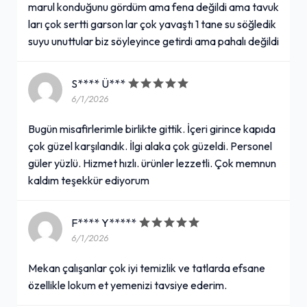
marul konduğunu gördüm ama fena değildi ama tavuk
ları çok sertti garson lar çok yavaştı 1 tane su söğledik
suyu unuttular biz söyleyince getirdi ama pahalı değildi
S**** Ü***
6/1/2026
Bugün misafirlerimle birlikte gittik. İçeri girince kapıda
çok güzel karşılandık. İlgi alaka çok güzeldi. Personel
güler yüzlü. Hizmet hızlı. ürünler lezzetli. Çok memnun
kaldım teşekkür ediyorum
F**** Y*****
6/1/2026
Mekan çalışanlar çok iyi temizlik ve tatlarda efsane
özellikle lokum et yemenizi tavsiye ederim.