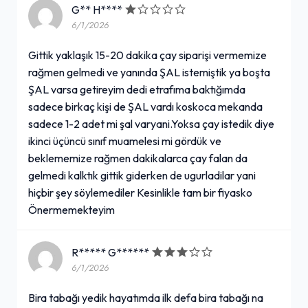
G** H****
6/1/2026
Gittik yaklaşık 15-20 dakika çay siparişi vermemize
rağmen gelmedi ve yanında ŞAL istemiştik ya boşta
ŞAL varsa getireyim dedi etrafıma baktığımda
sadece birkaç kişi de ŞAL vardı koskoca mekanda
sadece 1-2 adet mi şal varyani.Yoksa çay istedik diye
ikinci üçüncü sınıf muamelesi mi gördük ve
beklememize rağmen dakikalarca çay falan da
gelmedi kalktık gittik giderken de ugurladilar yani
hiçbir şey söylemediler Kesinlikle tam bir fiyasko
Önermemekteyim
R***** G******
6/1/2026
Bira tabağı yedik hayatımda ilk defa bira tabağı na