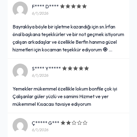
F**** D****
6/1/2026
Bayraklıya böyle bir işletme kazandığı için sn.İrfan
önal başkana teşekkürler ve bir not geçmek istiyorum
çalışan arkadaşlar ve özellikle Berfin hanıma güzel
hizmetleri için kocaman teşekkür ediyorum 🧿 …
S**** Y*****
6/1/2026
Yemekler mükemmel özellikle lokum bonfile çok iyi
Çalişanlar güler yüzlü ve samimi Hizmet ve yer
mükemmel Kısacası tavsiye ediyorum
Ç***** G***
6/1/2026