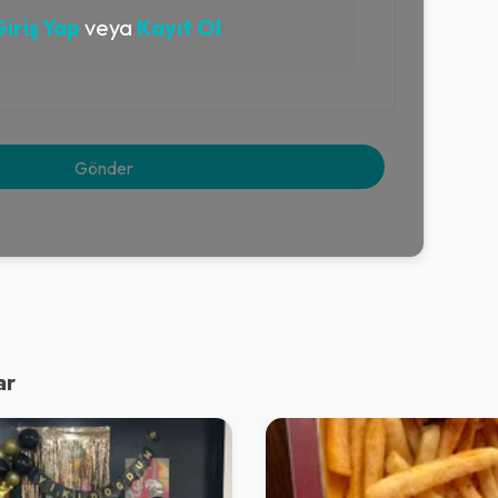
iriş Yap
veya
Kayıt Ol
ar