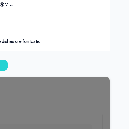
🌍🌼 …
dishes are fantastic.
1