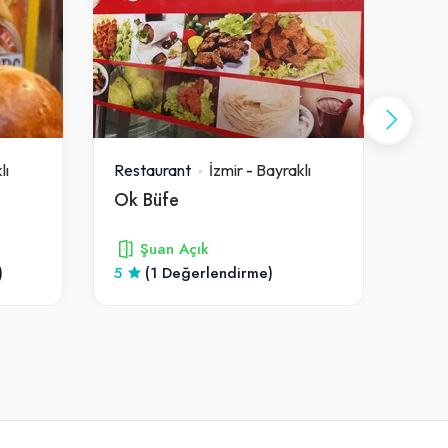
lı
Restaurant
İzmir
-
Bayraklı
Rest
Ok Büfe
Şuan Açık
)
5
(1 Değerlendirme)
4.9