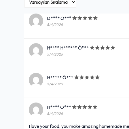
D**** Ö***
5/4/2026
H**** H****** Ö***
5/4/2026
H***** Ö***
5/4/2026
H**** O***
5/4/2026
I love your food, you make amazing homemade mea