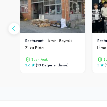
ı
Restaurant
İzmir
-
Bayraklı
Resta
Zuzu Pi̇de
Li̇m
Şuan Açık
Şu
3.6
(13 Değerlendirme)
5
(