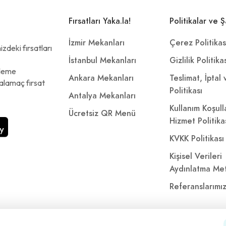
Fırsatları Yaka.la!
Politikalar ve Ş
İzmir Mekanları
Çerez Politikas
zdeki fırsatları
İstanbul Mekanları
Gizlilik Politika
ödeme
Ankara Mekanları
Teslimat, İptal
alamaç fırsat
Politikası
Antalya Mekanları
Kullanım Koşull
Ücretsiz QR Menü
Hizmet Politika
KVKK Politikası
Kişisel Verileri
Aydınlatma Met
Referanslarımı