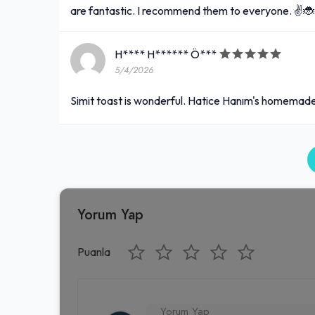
are fantastic. I recommend them to everyone. ✌
H**** H****** Ö***
5/4/2026
Simit toast is wonderful. Hatice Hanım's homemade 
Yorum Yap
Puanla