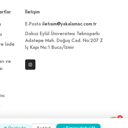
artlar
İletişim
E-Posta
iletisim@yakalamac.com.tr
ı
Dokuz Eylül Üniversitesi Teknoparkı
sı
Adatepe Mah. Doğuş Cad. No:207 Z
 ve İade
İç Kapı No:1 Buca/İzmir
arı ve
sı
ni
z
0