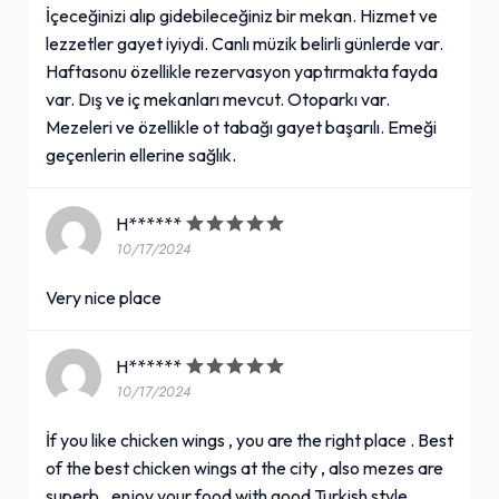
İçeceğinizi alıp gidebileceğiniz bir mekan. Hizmet ve
Sprite (1 L.)
lezzetler gayet iyiydi. Canlı müzik belirli günlerde var.
Haftasonu özellikle rezervasyon yaptırmakta fayda
60,00₺
var. Dış ve iç mekanları mevcut. Otoparkı var.
Pet şişe
+
Mezeleri ve özellikle ot tabağı gayet başarılı. Emeği
geçenlerin ellerine sağlık.
Izgara Tavuk Göğüs
H******
10/17/2024
270,00₺
(250 gr.) Izgara tavuk göğüs, patates kızartması, bulgur pilavı, domates, yeşil biber, sumaklı soğan, lavaş ile
+
Very nice place
H******
Kabak Tatlısı
10/17/2024
160,00₺
İf you like chicken wings , you are the right place . Best
Ceviz ile
+
of the best chicken wings at the city , also mezes are
superb.. enjoy your food with good Turkish style