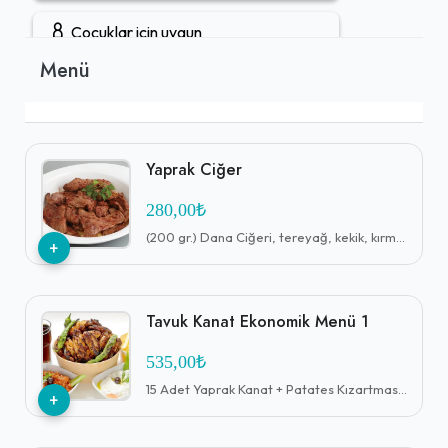
Çocuklar için uygun
Menü
Gruplara uygun
Canlı müzik
Yaprak Ciğer
Açık hava oturma alanı
280,00₺
(200 gr.) Dana Ciğeri, tereyağ, kekik, kırmızı pul biber. Lavaş ile
+
Şarap servisi
Rezervasyon yapılabilir
Tavuk Kanat Ekonomik Menü 1
Öğle yemeği servisi
535,00₺
+ Daha Fazla (5)
15 Adet Yaprak Kanat + Patates Kızartması + Haydari + Antep Ezme + Lavaş + İçecek (1 L.)
+