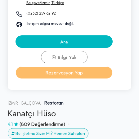
Balçova/İzmir, Türkiye
(0232) 259 62 92
İletişim bilgisi mevcut değil.
Ara
Bilgi Yok
Rezervasyon Yap
Restoran
İZMIR
BALÇOVA
Kanatçı Hüso
4.1
(809 Değerlendirme)
Bu İşletme Sizin Mi? Hemen Sahiplen