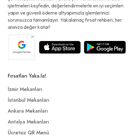
işletmeleri keşfedin, değerlendirmelerle en iyi seçimleri
yapın ve güvenli ödeme altyapımızla işlemlerinizi
sorunsuzca tamamlayın. Yakalamaç fırsat rehberi, her
Piyaz
anınıza değer katar!
100,00₺
200 gr.
+
Kuzu Pirzola
Fırsatları Yaka.la!
380,00₺
İzmir Mekanları
(240gr.) Kuzu pirzola, közlenmiş biber, domates, bulgur pilavı, patates ile
+
İstanbul Mekanları
Ankara Mekanları
Antep Ezme
Antalya Mekanları
100,00₺
Ücretsiz QR Menü
200 gr.