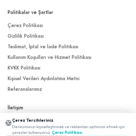
+
Politikalar ve Şartlar
Tavuk İncik (Kemiksiz)
Çerez Politikası
Gizlilik Politikası
270,00₺
(280 gr.) Özel sosla marine edilmiş ızgara incik. Patates kızartması, bulgur pilavı, yeşil biber, sumaklı soğan, lavaş ile
Teslimat, İptal ve İade Politikası
+
Kullanım Koşulları ve Hizmet Politikası
KVKK Politikası
Şakşuka
Kişisel Verileri Aydınlatma Metni
100,00₺
Referanslarımız
200 gr.
+
İletişim
Kemalpaşa Tatlısı
📱 Mobil uygulamamızı keşfedin!
E-Posta
iletisim@yakalamac.com.tr
Çerez Tercihleriniz
🍪
✖
Deneyiminizi kişiselleştirmek ve reklamları optimize etmek için
160,00₺
0
Dokuz Eylül Üniversitesi Teknoparkı Adatepe Mah.
çerezler kullanıyoruz.
Çerez Politikası