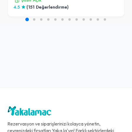
4.5
(151 Değerlendirme)
Fuse Tea (33 cl.)
50,00₺
Kutu içecek
+
Poşet
0,00₺
Çevre Kanunu kapsamında yapılan değişiklikle her bir plastik poşetin tüketicilere 0,25 TL fiyat karşılığı satılması Çevre, Şehircilik ve İklim Değişikliği Bakanlığı tarafından zorunlu hale getirilmiştir. Plastik poşet talep etmeniz halinde ürünü sepete eklemeniz gerekmektedir. Sepete eklenen her bir plastik poşet için ilgili bedel tarafınızdan tahsil edilecektir.
+
Izgara Köfte (1 kg.)
1,10₺
Rezervasyon ve siparişlerinizi kolayca yönetin,
Izgara ateşinde pişmiş köfte. Bulgur pilavı, salata, lavaş ile
çevrenizdeki fırsatları Yaka.la'yın! Farklı sektörlerdeki
+