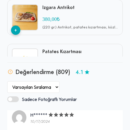
Izgara Antrikot
380,00₺
(220 gr.) Antrikot, patates kızartması, közlenmiş biber, domates, bulgur pilavı, yeşil biber, sumaklı soğan, lavaş ile
+
Patates Kızartması
110,00₺
Değerlendirme (809)
4.1
Dilimlenmiş patateslerin kızartılarak servis edildiği bir atıştırmalıktır.
+
Izgara Tavuk İncik (500gr.)
Sadece Fotoğraflı Yorumlar
310,00₺
H******
Özel soslu kemiksiz tavuk incik (ızgarada pişmiş), bulgur pilavı, salata, lavaş ile
+
10/17/2024