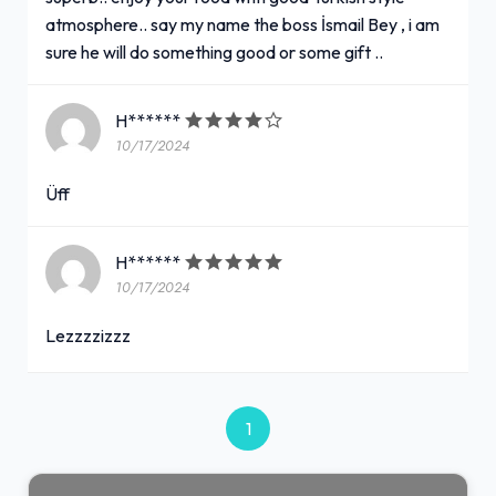
atmosphere.. say my name the boss İsmail Bey , i am
Izgara Tavuk Yaprak Kanat
sure he will do something good or some gift ..
280,00₺
H******
(280 gr.) Özel soslu yaprak kanat, patates kızartması, bulgur pilavı, yeşil biber, sumaklı soğan, lavaş ile
+
10/17/2024
Üff
Kuzu Pirzola
380,00₺
H******
10/17/2024
(240gr.) Kuzu pirzola, közlenmiş biber, domates, bulgur pilavı, patates ile
+
Lezzzzizzz
Urfa Kebap
310,00₺
1
(140 gr.) Adana, patates kızartması, közlenmiş biber, közlenmiş domates, bulgur pilavı, yeşil biber, sumaklı soğan, lavaş ile
+