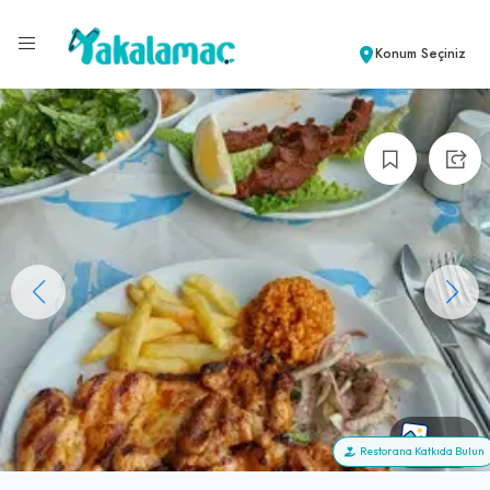
Konum Seçiniz
+22
Restorana Katkıda Bulun