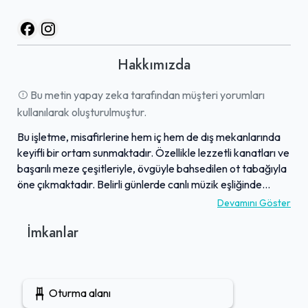
Hakkımızda
Bu metin yapay zeka tarafından müşteri yorumları
kullanılarak oluşturulmuştur.
Bu işletme, misafirlerine hem iç hem de dış mekanlarında
keyifli bir ortam sunmaktadır. Özellikle lezzetli kanatları ve
başarılı meze çeşitleriyle, övgüyle bahsedilen ot tabağıyla
öne çıkmaktadır. Belirli günlerde canlı müzik eşliğinde
keyifli vakit geçirilebilirken, dileyenler içeceklerini alıp kısa
Devamını Göster
süreli ziyaretler de gerçekleştirebilir. Hizmet kalitesi ve
İmkanlar
sunduğu Türk tarzı atmosferle misafir memnuniyetine
önem verilmektedir. Geniş otopark imkanıyla ulaşım
kolaylığı sağlayan mekan, özellikle hafta sonları yoğun ilgi
gördüğü için rezervasyon yaptırılması önerilir.
Oturma alanı