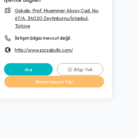
Gökalp, Prof. Muammer Aksoy Cad. No:
67/A, 34020 Zeytinburnu/İstanbul,
Türkiye
İletişim bilgisi mevcut değil.
http://www.pizzabulls.com/
Ara
Bilgi Yok
Rezervasyon Yap