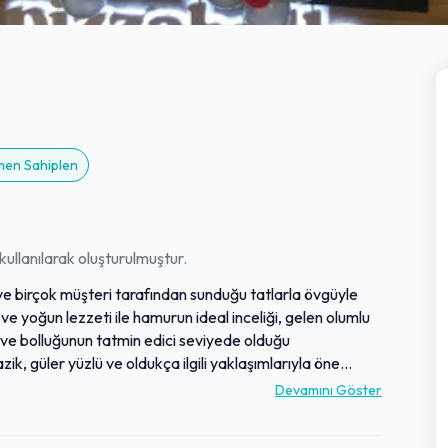
emen Sahiplen
ullanılarak oluşturulmuştur.
a ve birçok müşteri tarafından sunduğu tatlarla övgüyle
ve yoğun lezzeti ile hamurun ideal inceliği, gelen olumlu
ve bolluğunun tatmin edici seviyede olduğu
zik, güler yüzlü ve oldukça ilgili yaklaşımlarıyla öne
 ve sıcak tutumu, misafirlerin memnuniyetini
Devamını Göster
eyimi ve özenli hizmetle dikkat çeken bu mekan, birçok
en biri olarak değerlendirilmektedir.