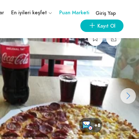
ar
En iyileri keşfet
Puan Marketi
Giriş Yap
Kayıt Ol
+8