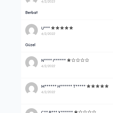
4/2/2023
Berbat
U***
4/2/2022
Güzel
N**** I******
4/2/2022
M****** H****** T*****
4/2/2022
C** B*** Y******