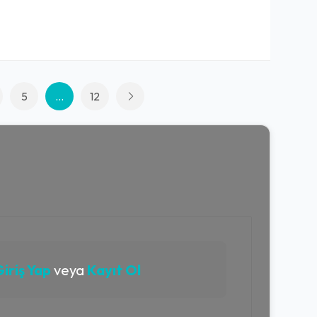
5
...
12
iriş Yap
veya
Kayıt Ol