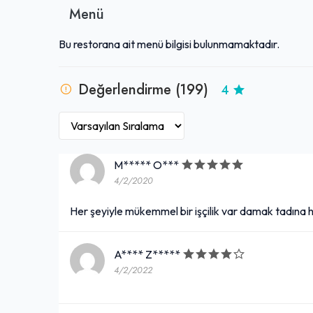
Menü
Bu restorana ait menü bilgisi bulunmamaktadır.
Değerlendirme (199)
4
M***** O***
4/2/2020
Her şeyiyle mükemmel bir işçilik var damak tadına hi
A**** Z*****
4/2/2022