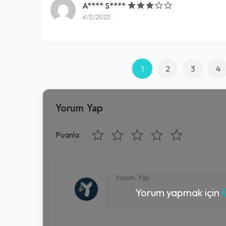
A**** S****
4/2/2022
1
2
3
4
Yorum Yap
Puanla
Yorum yapmak için
G