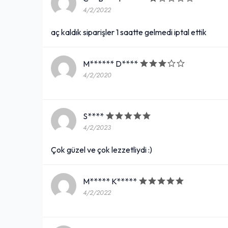
4/2/2022
aç kaldık siparişler 1 saatte gelmedi iptal ettik
M****** D****
4/2/2020
S****
4/2/2023
Çok güzel ve çok lezzetliydi :)
M***** K*****
4/2/2022