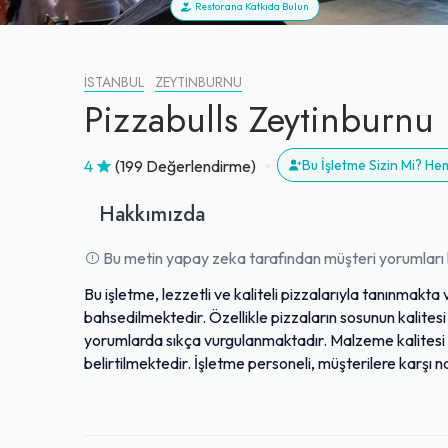
Restorana Katkıda Bulun
İSTANBUL
ZEYTINBURNU
Pizzabulls Zeytinburnu
4
(199 Değerlendirme)
Bu İşletme Sizin Mi? H
Hakkımızda
Bu metin yapay zeka tarafından müşteri yorumları k
Bu işletme, lezzetli ve kaliteli pizzalarıyla tanınmakt
bahsedilmektedir. Özellikle pizzaların sosunun kalitesi 
yorumlarda sıkça vurgulanmaktadır. Malzeme kalitesi 
belirtilmektedir. İşletme personeli, müşterilere karşı na
çıkmaktadır. Özellikle kasadaki ekibin yardımseverliği
artırmaktadır. Genel olarak, sunduğu üstün yemek den
kişi tarafından İstanbul'daki en iyi pizza seçeneklerind