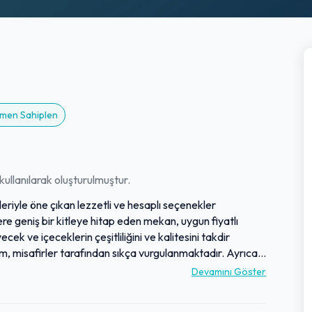
emen Sahiplen
ullanılarak oluşturulmuştur.
leriyle öne çıkan lezzetli ve hesaplı seçenekler
e geniş bir kitleye hitap eden mekan, uygun fiyatlı
ecek ve içeceklerin çeşitliliğini ve kalitesini takdir
m, misafirler tarafından sıkça vurgulanmaktadır. Ayrıca,
rek keyifli ve memnuniyet odaklı bir deneyim sunmaktadır.
Devamını Göster