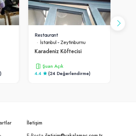
Restaurant
Rest
İstanbul
-
Zeytinburnu
İs
Karadeniz Köftecisi
Sarı
Şuan Açık
)
4.4
(24 Değerlendirme)
4
artlar
İletişim
E-Posta
iletisim@yakalamac.com.tr
ı