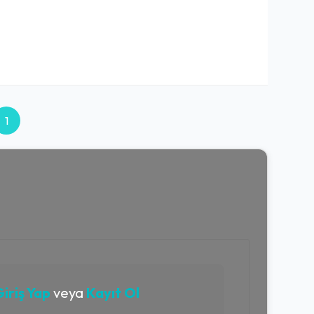
1
iriş Yap
veya
Kayıt Ol