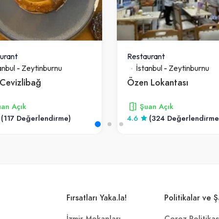
urant
Restaurant
anbul
-
Zeytinburnu
İstanbul
-
Zeytinburnu
Cevizlibağ
Özen Lokantası
an Açık
Şuan Açık
(117 Değerlendirme)
4.6
(324 Değerlendirme
Fırsatları Yaka.la!
Politikalar ve Ş
İzmir Mekanları
Çerez Politikas