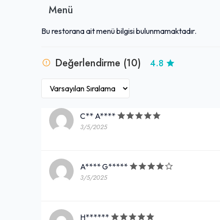
Menü
Bu restorana ait menü bilgisi bulunmamaktadır.
Değerlendirme (10)
4.8
C** A****
3/5/2025
A**** G*****
3/5/2025
H******