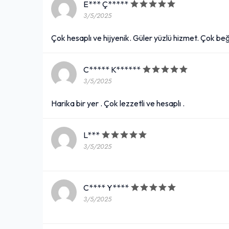
E*** Ç*****
3/5/2025
Çok hesaplı ve hijyenik. Güler yüzlü hizmet. Çok b
C***** K******
3/5/2025
Harika bir yer . Çok lezzetli ve hesaplı .
L***
3/5/2025
C**** Y****
3/5/2025