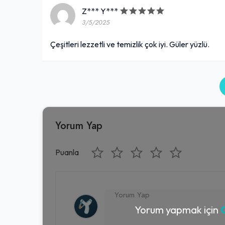
Z*** Y***
3/5/2025
Çeşitleri lezzetli ve temizlik çok iyi. Güler yüzlü.
Yorum Yap
Puanla
Yorum yapmak için
G