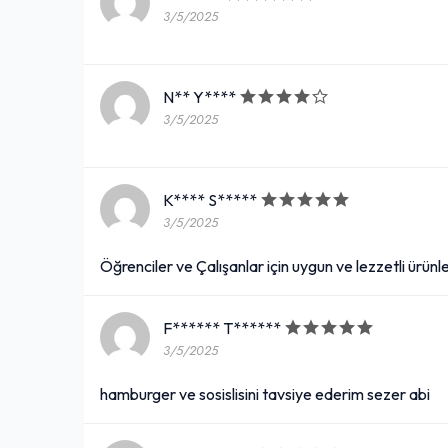
3/5/2025
N** Y****
3/5/2025
K**** S*****
3/5/2025
Öğrenciler ve Çalışanlar için uygun ve lezzetli ürünle
F****** T******
3/5/2025
hamburger ve sosislisini tavsiye ederim sezer abi