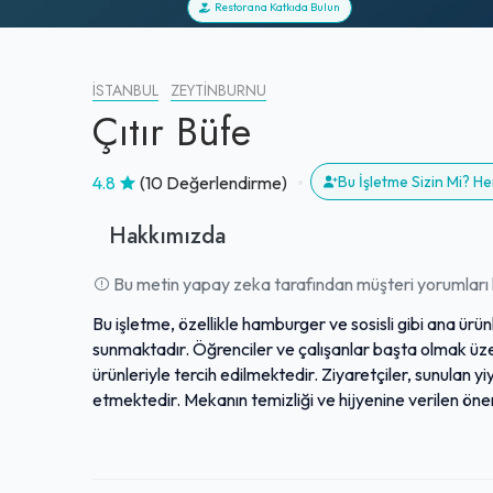
Restorana Katkıda Bulun
İSTANBUL
ZEYTINBURNU
Çıtır Büfe
4.8
(10 Değerlendirme)
Bu İşletme Sizin Mi? H
Hakkımızda
Bu metin yapay zeka tarafından müşteri yorumları k
Bu işletme, özellikle hamburger ve sosisli gibi ana ürün
sunmaktadır. Öğrenciler ve çalışanlar başta olmak üzer
ürünleriyle tercih edilmektedir. Ziyaretçiler, sunulan yiy
etmektedir. Mekanın temizliği ve hijyenine verilen öne
güler yüzlü hizmet anlayışı, hesaplı fiyatlarla birleşe