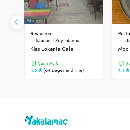
Restaurant
Resta
İstanbul
-
Zeytinburnu
İst
u
Klas Lokanta Cafe
Moc 
Şuan Açık
Şu
4.6
(64 Değerlendirme)
4.1