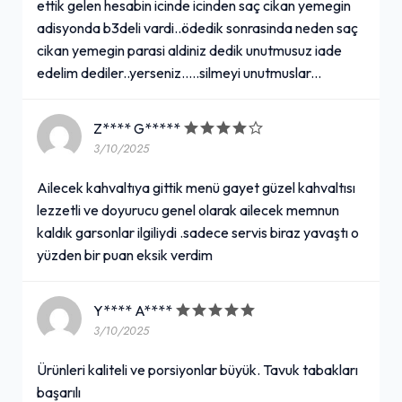
ettik gelen hesabin icinde icinden saç cikan yemegin
adisyonda b3deli vardi..ödedik sonrasinda neden saç
cikan yemegin parasi aldiniz dedik unutmusuz iade
edelim dediler..yerseniz.....silmeyi unutmuslar...
Z**** G*****
3/10/2025
Ailecek kahvaltıya gittik menü gayet güzel kahvaltısı
lezzetli ve doyurucu genel olarak ailecek memnun
kaldık garsonlar ilgiliydi .sadece servis biraz yavaştı o
yüzden bir puan eksik verdim
Y**** A****
3/10/2025
Ürünleri kaliteli ve porsiyonlar büyük. Tavuk tabakları
başarılı