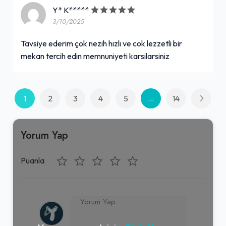
Y* K*****
3/10/2025
Tavsiye ederim çok nezih hızlı ve cok lezzetli bir
mekan tercih edin memnuniyeti karsilarsiniz
1
2
3
4
5
...
14
Yorum Yap
Puanla