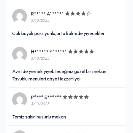
R***** A******
3/10/2025
Cok buyuk porsiyonlu,orta kalitede yiyecekler
H****** Y******
3/10/2025
Avm de yemek yiyebileceğiniz güzel bir mekan.
Tavuklu menüleri gayet lezzetliydi.
P**** E******
3/10/2025
Temiz sakin huzurlu mekan