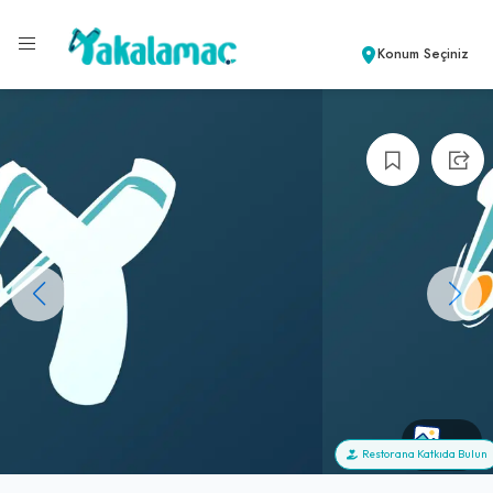
Konum Seçiniz
+0
Restorana Katkıda Bulun