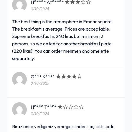
H***** A******
3/10/2025
The best thing is the atmosphere in Emaar square.
The breakfast is average. Prices are acceptable.
Supreme breakfast is 240 liras but minimum 2
persons, so we opted for another breakfast plate
(220 liras). You can order menmen and omelette
separately.
O*** K****
3/10/2025
H**** T****
3/10/2025
Biraz once yedigimiz yemegin icinden saç cikti..iade