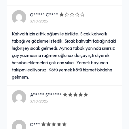
G***** C****
3/10/2025
Kahvaltı için gittik oğlum ile birlikte. Sıcak kahvaltı
tabağı ve gözleme istedik. Sıcak kahvaltı tabağındaki
hiçbirşey sıcak gelmedi. Ayrıca tabak yanında sınırsız
çay yazmasına rağmen oğlunuz da çay içti diyerek
hesaba eklemeleri çok can sıkıcı. Yemek boyunca
takipmi ediliyoruz. Kötü yemek kötü hizmet birdaha
gelmem.
A***** S******
3/10/2025
C***