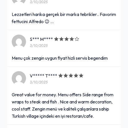
3/10/2025
Lezzetleri harika gerçek bir marka tebrikler.. Favorim
fettucini Alfredo 😉 …
S*** M****
3/10/2025
Menu çok zengin uygun fiyat hizli servis begendim
V***** T****
3/10/2025
Great value for money. Menu offers Side range from
wraps to steak and fish . Nice and warm decoration,
cool staff. Zengin menü ve kaliteli çalışanlara sahip
Turkish village içindeki en iyi restoran/cafe.