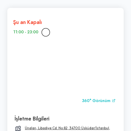
Şu an Kapalı
11:00 - 23:00
360° Görünüm
İşletme Bilgileri
Ünalan, Libadiye Cd. No:82, 34700 Üsküdar/İstanbul,