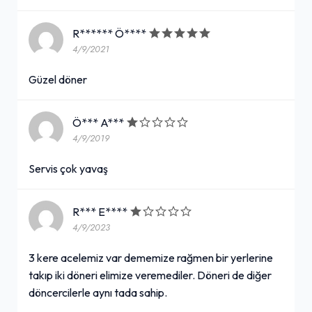
R****** Ö****
4/9/2021
Güzel döner
Ö*** A***
4/9/2019
Servis çok yavaş
R*** E****
4/9/2023
3 kere acelemiz var dememize rağmen bir yerlerine
takıp iki döneri elimize veremediler. Döneri de diğer
döncercilerle aynı tada sahip.