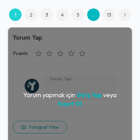
1
2
3
4
5
...
13
Yorum Yap
Puanla
Yorum yapmak için
Giriş Yap
veya
Kayıt Ol
Fotoğraf Yükle