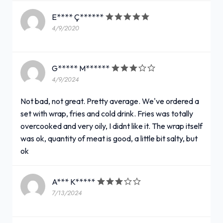
E**** Ç******
4/9/2020
G***** M******
4/9/2024
Not bad, not great. Pretty average. We've ordered a
set with wrap, fries and cold drink. Fries was totally
overcooked and very oily, I didnt like it. The wrap itself
was ok, quantity of meat is good, a little bit salty, but
ok
A*** K*****
7/13/2024