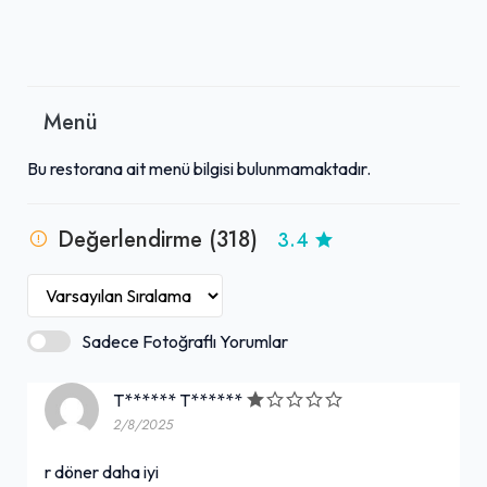
Menü
Bu restorana ait menü bilgisi bulunmamaktadır.
Değerlendirme (318)
3.4
Sadece Fotoğraflı Yorumlar
T****** T******
2/8/2025
r döner daha iyi