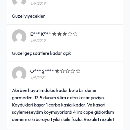
4/9/2019
Guzel yiyecekler
E*** K***
4/9/2019
Güzel geç saatlere kadar açık
Ö*** Ş****
4/9/2021
Abi ben hayatımda bu kadar kötu bir döner
gormedim. 13.5 durum 4 lira extra kasar yaziyo.
Koyduklari kaşar 1 corba kasigi kadar. Ve kasari
soylemeseydim koymuyorlardi 4 lira cope gidiordum
demem o ki buraya 1 yildiz bile fazla. Rezalet rezalet