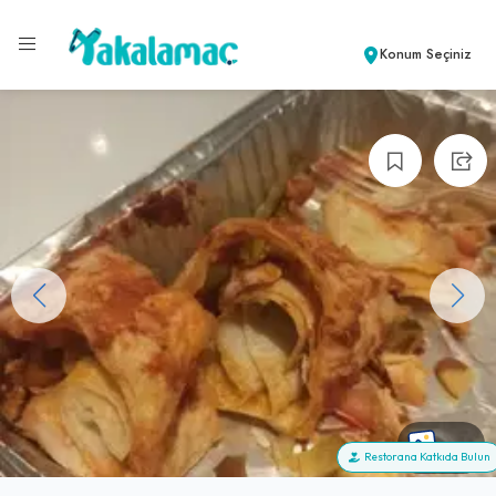
Konum Seçiniz
+21
Restorana Katkıda Bulun