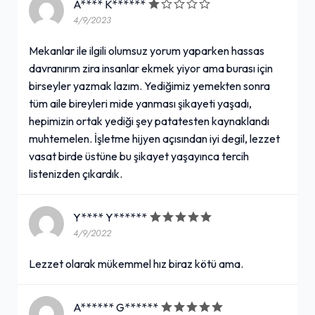
A**** K******
4/9/2023
Mekanlar ile ilgili olumsuz yorum yaparken hassas
davranırım zira insanlar ekmek yiyor ama burası için
birseyler yazmak lazım. Yediğimiz yemekten sonra
tüm aile bireyleri mide yanması şikayeti yaşadı,
hepimizin ortak yediği şey patatesten kaynaklandı
muhtemelen. İşletme hijyen açısından iyi degil, lezzet
vasat birde üstüne bu şikayet yaşayınca tercih
listenizden çıkardık.
Y**** Y******
4/9/2022
Lezzet olarak mükemmel hız biraz kötü ama.
A****** G******