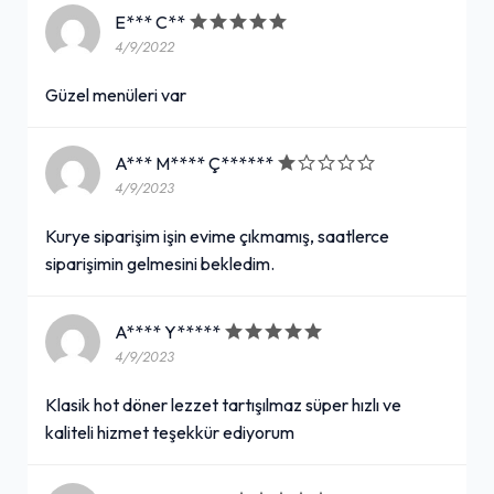
E*** C**
4/9/2022
Güzel menüleri var
A*** M**** Ç******
4/9/2023
Kurye siparişim işin evime çıkmamış, saatlerce
siparişimin gelmesini bekledim.
A**** Y*****
4/9/2023
Klasik hot döner lezzet tartışılmaz süper hızlı ve
kaliteli hizmet teşekkür ediyorum