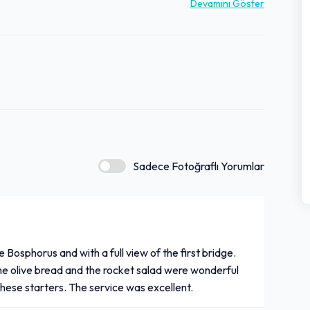
k malzeme kalitesi, genel mutfak deneyimine katkıda
Devamını Göster
sayesinde yoğunlukta dahi hizmet kalitesinden ödün
ve alkolsüz içecek seçenekleriyle zenginleşen menüsüyle,
ır.
Sadece Fotoğraflı Yorumlar
 Bosphorus and with a full view of the first bridge.
e olive bread and the rocket salad were wonderful
these starters. The service was excellent.