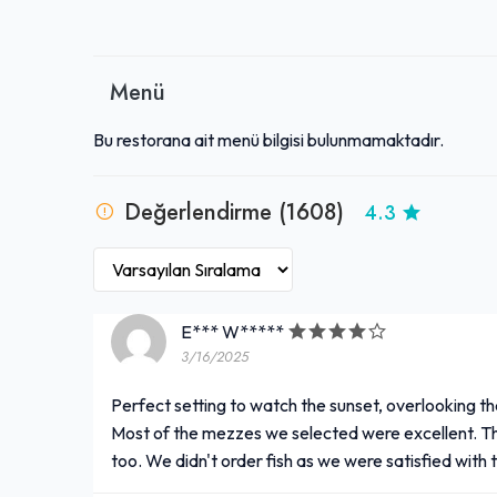
lezzetleriyle öne çıkar. Sunumların başarısı ve yükse
bulunur. Misafir odaklı, ilgili ve deneyimli personeli 
vermeyen bir servis anlayışı benimsenmiştir. Alkollü 
özel anlar için keyifli ve unutulmaz bir buluşma noktasıd
Menü
Bu restorana ait menü bilgisi bulunmamaktadır.
Değerlendirme (1608)
4.3
E*** W*****
3/16/2025
Perfect setting to watch the sunset, overlooking the
Most of the mezzes we selected were excellent. Th
too. We didn't order fish as we were satisfied with 