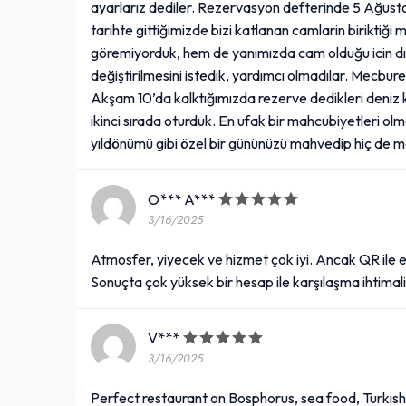
ayarlarız dediler. Rezervasyon defterinde 5 Ağustos
tarihte gittiğimizde bizi katlanan camlarin birikti
göremiyorduk, hem de yanımızda cam olduğu icin d
değiştirilmesini istedik, yardımcı olmadılar. Mecbur
Akşam 10’da kalktığımızda rezerve dedikleri deniz
ikinci sırada oturduk. En ufak bir mahcubiyetleri olma
yıldönümü gibi özel bir gününüzü mahvedip hiç de 
O*** A***
3/16/2025
Atmosfer, yiyecek ve hizmet çok iyi. Ancak QR ile eri
Sonuçta çok yüksek bir hesap ile karşılaşma ihtima
V***
3/16/2025
Perfect restaurant on Bosphorus, sea food, Turkish 