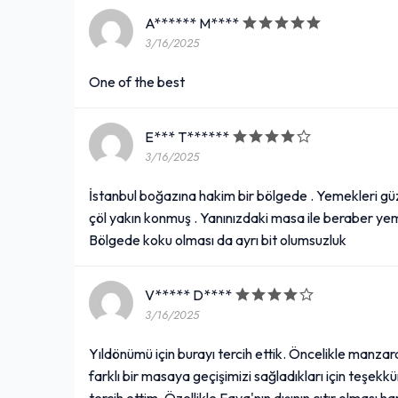
A****** M****
3/16/2025
One of the best
E*** T******
3/16/2025
İstanbul boğazına hakim bir bölgede . Yemekleri gü
çöl yakın konmuş . Yanınızdaki masa ile beraber yem
Bölgede koku olması da ayrı bit olumsuzluk
V***** D****
3/16/2025
Yıldönümü için burayı tercih ettik. Öncelikle manz
farklı bir masaya geçişimizi sağladıkları için teşek
tercih ettim. Özellikle Fava'nın dışının çıtır olması h