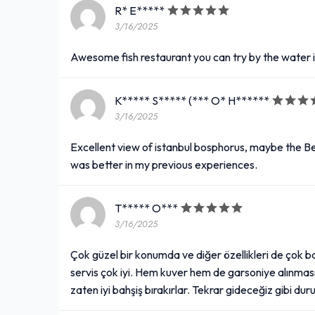
R* E*****
3/16/2025
Awesome fish restaurant you can try by the water i
K***** S***** (*** O* H******
3/16/2025
Excellent view of istanbul bosphorus, maybe the Be
was better in my previous experiences.
T***** O***
3/16/2025
Çok güzel bir konumda ve diğer özellikleri de çok b
servis çok iyi. Hem kuver hem de garsoniye alınması 
zaten iyi bahşiş bırakırlar. Tekrar gideceğiz gibi dur