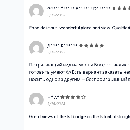
G**** “***** E****** D******
3/16/2025
Food delicious, wonderful place and view. Qualified
Д**** К******
3/16/2025
Потрясающий вид на мост и Босфор, великол
готовить умеют 👍 Есть вариант заказать н
носить одно за другим — беспроигрышный в
H* A*
3/16/2025
Great views of the 1st bridge on the Istanbul straig