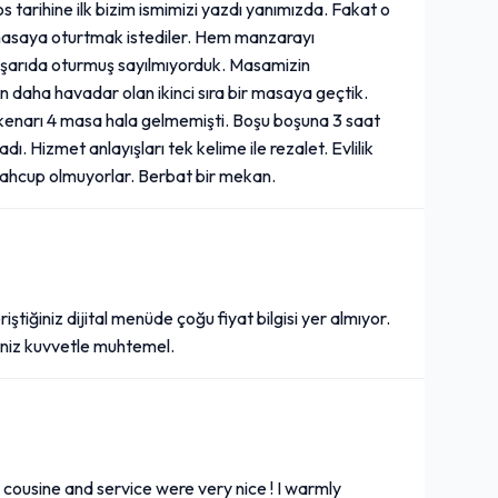
 tarihine ilk bizim ismimizi yazdı yanımızda. Fakat o
ği masaya oturtmak istediler. Hem manzarayı
ışarıda oturmuş sayılmıyorduk. Masamizin
en daha havadar olan ikinci sıra bir masaya geçtik.
 kenarı 4 masa hala gelmemişti. Boşu boşuna 3 saat
dı. Hizmet anlayışları tek kelime ile rezalet. Evlilik
mahcup olmuyorlar. Berbat bir mekan.
ştiğiniz dijital menüde çoğu fiyat bilgisi yer almıyor.
liniz kuvvetle muhtemel.
cousine and service were very nice ! I warmly