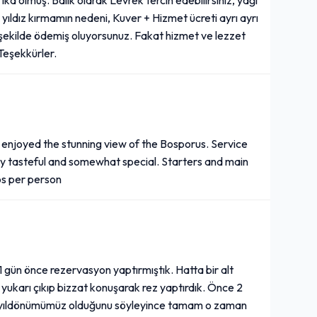
yıldız kırmamın nedeni, Kuver + Hizmet ücreti ayrı ayrı
bu şekilde ödemiş oluyorsunuz. Fakat hizmet ve lezzet
Teşekkürler.
nd enjoyed the stunning view of the Bosporus. Service
lly tasteful and somewhat special. Starters and main
os per person
11 gün önce rezervasyon yaptırmıştık. Hatta bir alt
ukarı çıkıp bizzat konuşarak rez yaptırdık. Önce 2
lik yıldönümümüz olduğunu söyleyince tamam o zaman