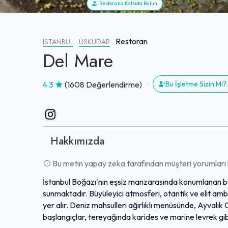
Restorana Katkıda Bulun
Restoran
İSTANBUL
ÜSKÜDAR
Del Mare
4.3
(1608 Değerlendirme)
Bu İşletme Sizin Mi
Hakkımızda
Bu metin yapay zeka tarafından müşteri yorumları k
İstanbul Boğazı'nın eşsiz manzarasında konumlanan bu
sunmaktadır. Büyüleyici atmosferi, otantik ve elit ambi
yer alır. Deniz mahsulleri ağırlıklı menüsünde, Ayvalı
başlangıçlar, tereyağında karides ve marine levrek gib