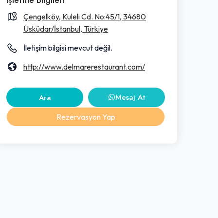
Çengelköy, Kuleli Cd. No:45/1, 34680
Üsküdar/İstanbul, Türkiye
İletişim bilgisi mevcut değil.
http://www.delmarerestaurant.com/
Mesaj At
Ara
Rezervasyon Yap