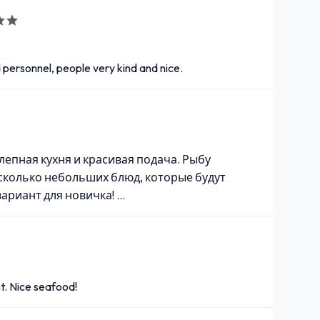
 personnel, people very kind and nice.
епная кухня и красивая подача. Рыбу
есколько небольших блюд, которые будут
ариант для новичка! …
ht. Nice seafood!