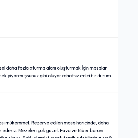
zel daha fazla oturma alanı oluşturmak İçin masalar
ek yiyormuşsunuz gibi oluyor rahatsız edici bir durum.
arası mükemmel. Rezerve edilen masa haricinde, daha
kür ederiz. Mezeleri çok güzel. Fava ve Biber borani
arika olmuş. Balık olarak Levrek tercih edebilirsiniz, yağı