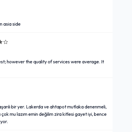
n asia side
st; however the quality of services were average. It
aşarılı bir yer. Lakerda ve ahtapot mutlaka denenmeli,
çok mu lazım emin değilim zira kitlesi gayet iyi, bence
uyor.