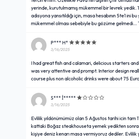
yerinde, kurutulmamış mükemmel bir levrek yedik. 1 
adisyona yansıtıldığı için, masa hesabının 5te1 ini 
mükemmel olması sebebiyle bu gözüme gelmedi... 
P*** H*
3/16/2025
I had great fish and calamari, delicious starters a
was very attentive and prompt. Interior design rea
course plus non alcoholic drinks were about 75 Eur
S*** İ*****
3/16/2025
Evlilik yıldönümümüz olan 5 Ağustos tarihi icin tam 
kattaki Boğaz steakhouseta yemek yedikten sonra y
kişiye deniz kenarı masa vermiyoruz dediler. Evli