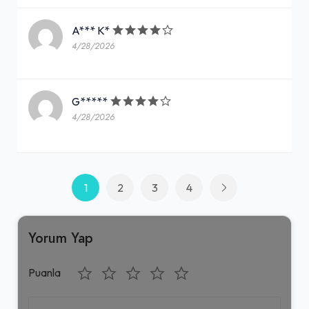
A*** K*
4/28/2026
G*****
4/28/2026
1
2
3
4
Yorum Yap
Puanla