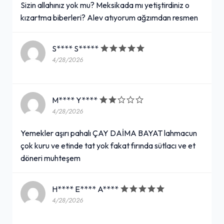
Sizin allahınız yok mu? Meksikada mı yetiştirdiniz o
kızartma biberleri? Alev atıyorum ağzımdan resmen
S**** S*****
4/28/2026
M**** Y****
4/28/2026
Yemekler aşırı pahalı ÇAY DAİMA BAYAT lahmacun
çok kuru ve etinde tat yok fakat fırında sütlacı ve et
döneri muhteşem
H**** E**** A****
4/28/2026