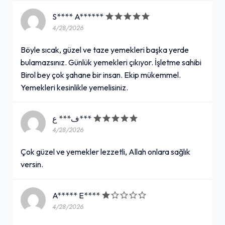
S**** A******
4/28/2026
Böyle sıcak, güzel ve taze yemekleri başka yerde
bulamazsınız. Günlük yemekleri çıkıyor. İşletme sahibi
Birol bey çok şahane bir insan. Ekip mükemmel.
Yemekleri kesinlikle yemelisiniz.
ف*** ع***
4/28/2026
Çok güzel ve yemekler lezzetli, Allah onlara sağlık
versin.
A***** E****
4/28/2026