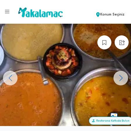
Konum Seçiniz
+5
Restorana Katkıda Bulun