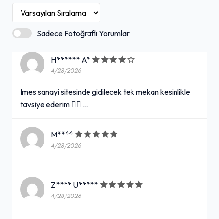
Sadece Fotoğraflı Yorumlar
H****** A*
4/28/2026
Imes sanayi sitesinde gidilecek tek mekan kesinlikle
tavsiye ederim 👍🏻 …
M****
4/28/2026
Z**** U*****
4/28/2026