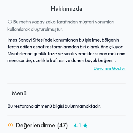
Hakkımızda
Bu metin yapay zeka tarafından müşteri yorumları
kullanılarak oluşturulmuştur.
Imes Sanayi Sitesi'nde konumlanan bu işletme, bölgenin
tercih edilen esnaf restoranlarından biri olarak öne çıkıyor.
Misafirlerine günlük taze ve sıcak yemekler sunan mekanın
menüsünde, özellikle köftesi ve döneri büyük beğeni
topluyor. Fırında sütlaç gibi tatlı seçenekleri de müşteriler
Devamını Göster
tarafından oldukça lezzetli bulunurken, bazı damaklara
hitap eden özel kızartma biberleri de menüde yer alıyor.
İşletme sahibi ve ekibi, müşterilere karşı güler yüzlü ve
Menü
kibar hizmet anlayışıyla övgü topluyor. Kaliteli yemekleri,
hijyenik ortamı ve samimi hizmetiyle, Imes bölgesinde
Bu restorana ait menü bilgisi bulunmamaktadır.
aranan lezzet duraklarından biri olarak değerlendiriliyor.
Değerlendirme (47)
4.1