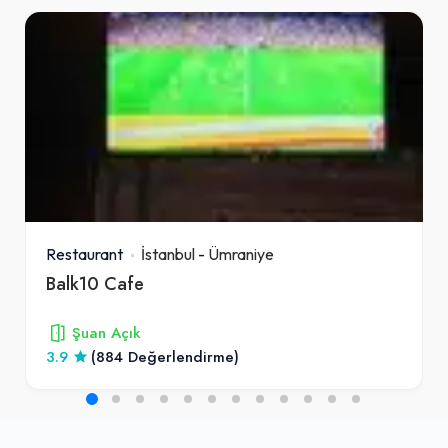
Restaurant
İstanbul
-
Ümraniye
Balk10 Cafe
Şuan Açık
3.9
(884 Değerlendirme)