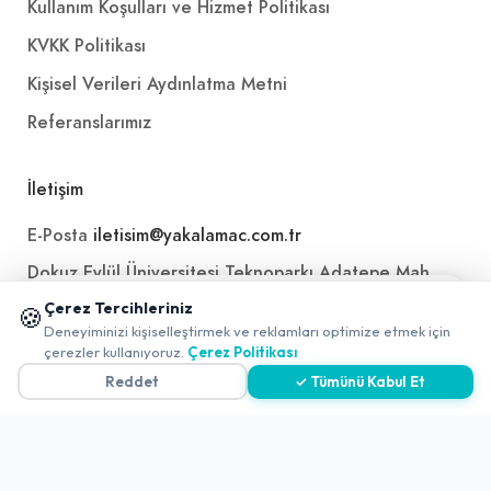
Kullanım Koşulları ve Hizmet Politikası
KVKK Politikası
Kişisel Verileri Aydınlatma Metni
Referanslarımız
İletişim
E-Posta
iletisim@yakalamac.com.tr
Dokuz Eylül Üniversitesi Teknoparkı Adatepe Mah.
Doğuş Cad. No:207 Z İç Kapı No:1 Buca/İzmir
📱 Mobil uygulamamızı keşfedin!
Çerez Tercihleriniz
🍪
✖
Deneyiminizi kişiselleştirmek ve reklamları optimize etmek için
0
çerezler kullanıyoruz.
Çerez Politikası
Reddet
✓ Tümünü Kabul Et