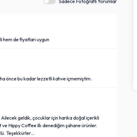
Sadece Fotoğraflı Yorumlar
tli hem de fiyatları uygun
daha önce bu kadar lezzetli kahve içmemiştim.
Ailecek geldik, çocuklar için harika doğal içerikli
t ve Hippy Coffee ilk denediğim şahane ürünler.
üzlü. Teşekkürler…