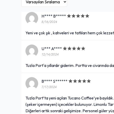
H**** B*****
8/16/2024
Yeni ve çok şık , kahveleri ve tatlıları hem çok lezze
U*** A****
12/14/2024
Tuzla Port'a yıllardır giderim. Portta ve civarında 
B**** S******
7/17/2024
Tuzla Port’ta yeni açılan Tucano Coffee’ye bayıldık. 
(şeker içermeyen) içecekler bulunuyor. Limonlu Tar
Diğerleri artık sonraki gelişimize. Personel güler y