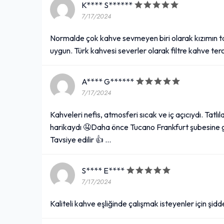
K**** S******
7/17/2024
Normalde çok kahve sevmeyen biri olarak kızımın ta
uygun. Türk kahvesi severler olarak filtre kahve tercih
A**** G******
7/17/2024
Kahveleri nefis, atmosferi sıcak ve iç açıcıydı. Tatl
harikaydı 🤤Daha önce Tucano Frankfurt şubesine g
Tavsiye edilir 👍 …
S**** E****
7/17/2024
Kaliteli kahve eşliğinde çalışmak isteyenler için şid