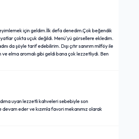
neyimlemek için geldim.İlk defa denedim.Çok beğendik
Fiyatlar çokta uçuk değildi. Menü'yü görsellere ekledim.
nı da şöyle tarif edebilirim. Dışı çıtır sanırım milföy ile
ın ve elma aromalı gibi geldi bana çok lezzetliydi. Ben
dıma uyan lezzetli kahveleri sebebiyle son
le devam eder ve kızımla favori mekanımız olarak