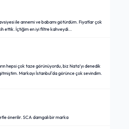
vsiyesi ile annemi ve babamı götürdüm. Fiyatlar çok
 ettik. İçtiğim en iyi filtre kahveydi...
ıların hepsi çok taze görünüyordu, biz Nata’yı denedik
itmiştim. Markayı İstanbul'da görünce çok sevindim.
detle önerilir. SCA damgalı bir marka