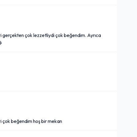
ri gerçekten çok lezzetliydi çok beğendim. Ayrıca
😂
ri çok beğendim hoş bir mekan