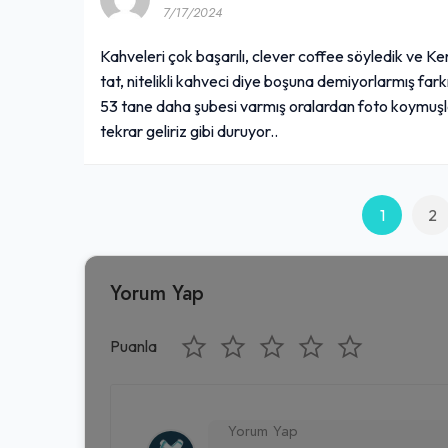
7/17/2024
Kahveleri çok başarılı, clever coffee söyledik ve Ke
tat, nitelikli kahveci diye boşuna demiyorlarmış fark
53 tane daha şubesi varmış oralardan foto koymuşla
tekrar geliriz gibi duruyor..
1
2
Yorum Yap
Puanla