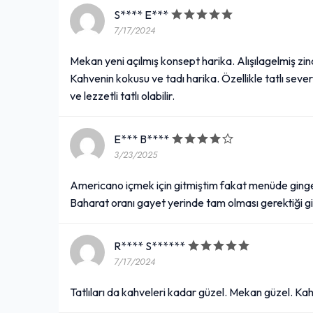
S**** E***
7/17/2024
Mekan yeni açılmış konsept harika. Alışılagelmiş zinc
Kahvenin kokusu ve tadı harika. Özellikle tatlı sever
ve lezzetli tatlı olabilir.
E*** B****
3/23/2025
Americano içmek için gitmiştim fakat menüde ging
Baharat oranı gayet yerinde tam olması gerektiği gi
R**** S******
7/17/2024
Tatlıları da kahveleri kadar güzel. Mekan güzel. Kahve