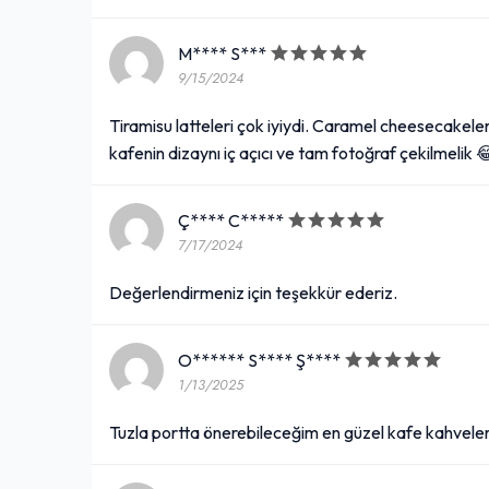
M**** S***
9/15/2024
Tiramisu latteleri çok iyiydi. Caramel cheesecakele
kafenin dizaynı iç açıcı ve tam fotoğraf çekilmelik 
Ç**** C*****
7/17/2024
Değerlendirmeniz için teşekkür ederiz.
O****** S**** Ş****
1/13/2025
Tuzla portta önerebileceğim en güzel kafe kahvele