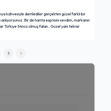
nya kahvesiyle demlediler gerçekten güzel farklı bir
ı anlıyorsunuz. Bir de harita esprisini sevdim, markanın
r Türkiye 54ncü olmuş falan.. Güzel yani tekrar
3