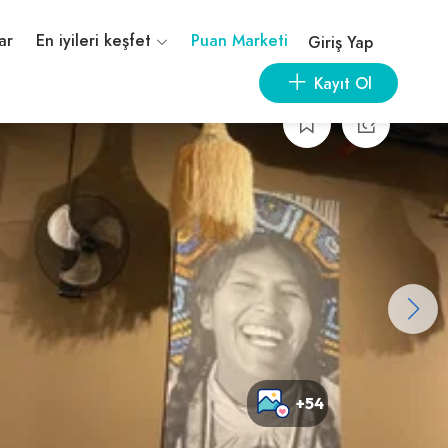
ar
En iyileri keşfet
Puan Marketi
Giriş Yap
Kayıt Ol
+54