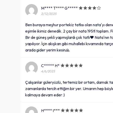
M**** T**** G*****
2/12/2025
Ben buraya meşhur portekiz tatlısı olan nata'yı de
eşimle ikimiz denedik. 2 çay bir nata 195tl toplam. 
Bir de güneş şekli yapmışlardı çok tatlı❤️ Nata'nın tadı
yapılıyor. İçin akışkan gibi muhallebi kıvamında tarç
arada gider yerim kesin🙏
C***** H*
4/6/2025
Çalışanlar güleryüzlü, tertemiz bir ortam, damak ta
zamanlarda tercih ettiğim bir yer. Umarım hep böy
kalmaya devam eder :)
H**** I***