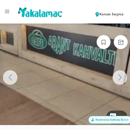
Konum Seçiniz
+3
Restorana Katkıda Bulun