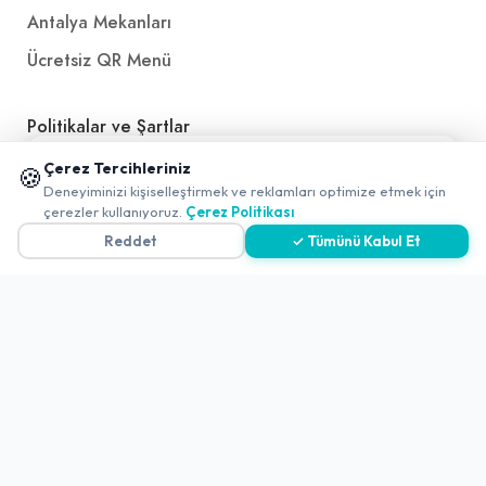
Antalya Mekanları
Ücretsiz QR Menü
Politikalar ve Şartlar
📱 Mobil uygulamamızı keşfedin!
Çerez Tercihleriniz
Çerez Politikası
🍪
✖
Deneyiminizi kişiselleştirmek ve reklamları optimize etmek için
0
Gizlilik Politikası
çerezler kullanıyoruz.
Çerez Politikası
Reddet
✓ Tümünü Kabul Et
Teslimat, İptal ve İade Politikası
Kullanım Koşulları ve Hizmet Politikası
KVKK Politikası
Kişisel Verileri Aydınlatma Metni
Referanslarımız
İletişim