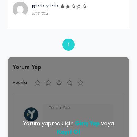
B**** Y****
5/18/2024
1
Yorum Yap
Puanla
Yorum yapmak için
Giriş Yap
veya
Kayıt Ol