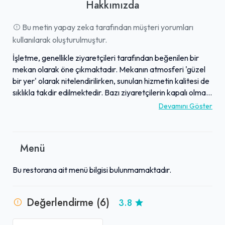
Hakkımızda
Bu metin yapay zeka tarafından müşteri yorumları
kullanılarak oluşturulmuştur.
İşletme, genellikle ziyaretçileri tarafından beğenilen bir
mekan olarak öne çıkmaktadır. Mekanın atmosferi 'güzel
bir yer' olarak nitelendirilirken, sunulan hizmetin kalitesi de
sıklıkla takdir edilmektedir. Bazı ziyaretçilerin kapalı olması
nedeniyle deneyimleyemese de, mekana olan ilgi ve
Devamını Göster
beklentinin yüksek olduğu görülmektedir. Ancak, tüm
olumlu geri bildirimlere rağmen, bazı müşterilerden temizlik
konusunda olumsuz yorumlar da alınmıştır. Genel olarak,
Menü
hizmet kalitesi ve ambiyansıyla pozitif bir deneyim sunma
potansiyeli taşıyan, ancak belirli alanlarda iyileştirme
Bu restorana ait menü bilgisi bulunmamaktadır.
ihtiyacı olan bir işletmedir.
Değerlendirme (6)
3.8