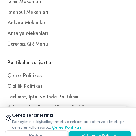
İzmir Mekanları
İstanbul Mekanları
Ankara Mekanları
Antalya Mekanları
Ücretsiz QR Menü
Politikalar ve Şartlar
Çerez Politikası
Gizlilik Politikası
Teslimat, İptal ve İade Politikası
Kullanım Koşulları ve Hizmet Politikası
📱 Mobil uygulamamızı keşfedin!
Çerez Tercihleriniz
🍪
KVKK Politikası
✖
Deneyiminizi kişiselleştirmek ve reklamları optimize etmek için
0
çerezler kullanıyoruz.
Çerez Politikası
Kişisel Verileri Aydınlatma Metni
Reddet
✓ Tümünü Kabul Et