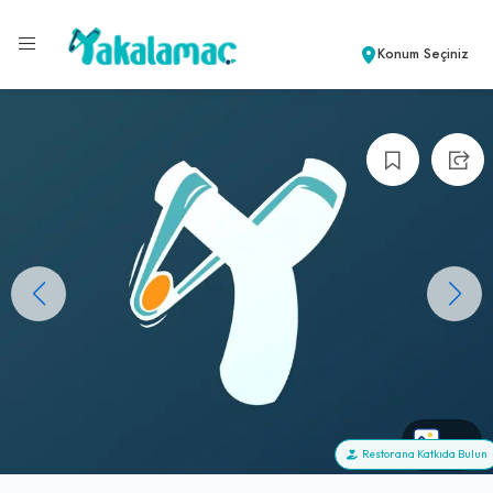
Konum Seçiniz
+0
Restorana Katkıda Bulun