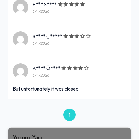
E*** S****
5/4/2026
B**** Ç*****
5/4/2026
A**** Ö****
5/4/2026
But unfortunately it was closed
1
Yorum Yap