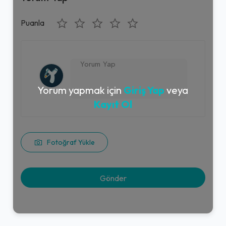
Puanla
Yorum yapmak için
Giriş Yap
veya
Kayıt Ol
Fotoğraf Yükle