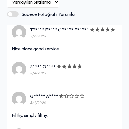
Sadece Fotoğraflı Yorumlar
T***** E**** (****** E*****
5/4/2026
Nice place good service
S**** O****
5/4/2026
G***** A****
5/4/2026
Filthy, simply filthy.