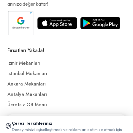
anınıza değer katar!
Fırsatları Yaka.la!
İzmir Mekanları
İstanbul Mekanları
Ankara Mekanları
Antalya Mekanları
Ücretsiz QR Menü
📱 Mobil uygulamamızı keşfedin!
Politikalar ve Şartlar
Çerez Tercihleriniz
🍪
✖
Deneyiminizi kişiselleştirmek ve reklamları optimize etmek için
0