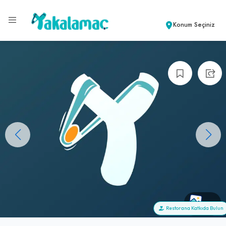
Konum Seçiniz
+0
Restorana Katkıda Bulun