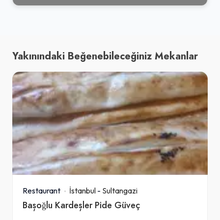
Yakınındaki Beğenebileceğiniz Mekanlar
Restaurant
İstanbul
-
Sultangazi
Bașoǧlu Kardeșler Pide Güveç