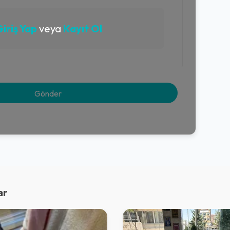
iriş Yap
veya
Kayıt Ol
ar