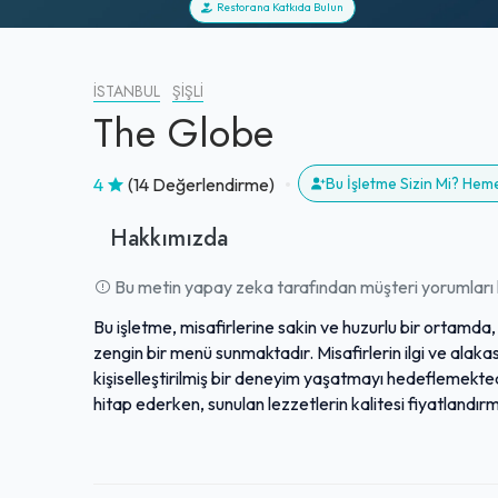
Restorana Katkıda Bulun
İSTANBUL
ŞIŞLI
The Globe
4
(14 Değerlendirme)
Bu İşletme Sizin Mi? Hem
Hakkımızda
Bu metin yapay zeka tarafından müşteri yorumları k
Bu işletme, misafirlerine sakin ve huzurlu bir ortamd
zengin bir menü sunmaktadır. Misafirlerin ilgi ve alakası
kişiselleştirilmiş bir deneyim yaşatmayı hedeflemekte
hitap ederken, sunulan lezzetlerin kalitesi fiyatlandır
Bey gibi çalışanların öne çıkan ilgi ve profesyonellikleri
Misafirlerinin keyifli ve unutulmaz anlar yaşaması içi
hizmet kalitesiyle dikkat çekmektedir.