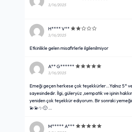
3/16/2025
H**** V**
3/16/2025
Etkinlikle gelen misafirlerle ilgilenilmiyor
A** G******
3/16/2025
Emeği geçen herkese çok teşekkürler…Yalnız 5* 
sayesindedir. İlgi, güleryüz ,sempatik ve işinin hak
yeniden çok teşekkür ediyorum. Bir sonraki yemeğim
💫💫✨🙂 …
M***** A***