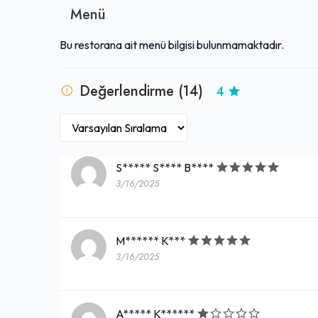
Menü
Bu restorana ait menü bilgisi bulunmamaktadır.
Değerlendirme (14)
4
S***** S**** B****
3/16/2025
M****** K***
3/16/2025
A***** K******