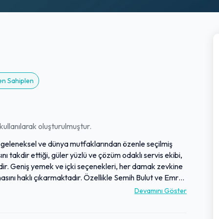
en Sahiplen
ullanılarak oluşturulmuştur.
a, geleneksel ve dünya mutfaklarından özenle seçilmiş
nı takdir ettiği, güler yüzlü ve çözüm odaklı servis ekibi,
dir. Geniş yemek ve içki seçenekleri, her damak zevkine
masını haklı çıkarmaktadır. Özellikle Semih Bulut ve Emre
, misafirler tarafından sıkça dile getirilmektedir.
Devamını Göster
n tasarlanmış bu mekan, genel olarak çok beğenilen