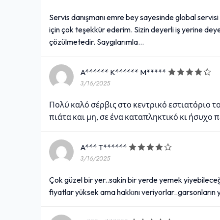
Servis danışmanı emre bey sayesinde global servisi il
için çok teşekkür ederim. Sizin deyerli iş yerine de
çözülmetedir. Saygılarımla...
A****** K****** M*****
3/16/2025
Πολύ καλό σέρβις στο κεντρικό εστιατόριο τ
πιάτα και μη, σε ένα καταπληκτικό κι ήσυχο 
A*** T******
3/16/2025
Çok güzel bir yer..sakin bir yerde yemek yiyebilece
fiyatlar yüksek ama hakkını veriyorlar..garsonların 