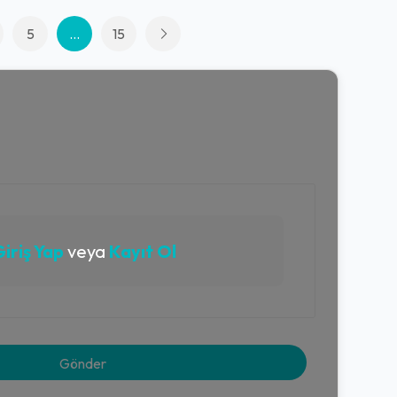
5
...
15
iriş Yap
veya
Kayıt Ol