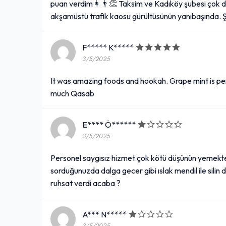
puan verdim👩👨👏 Taksim ve Kadıköy şubesi çok da
akşamüstü trafik kaosu gürültüsünün yanıbaşında. Şiş
F***** K*****
3/5/2025
It was amazing foods and hookah. Grape mint is per
much Qasab
E**** Ö******
3/5/2025
Personel saygısız hizmet çok kötü düşünün yemekten
sorduğunuzda dalga gecer gibi ıslak mendil ile silin 
ruhsat verdi acaba ?
A*** N*****