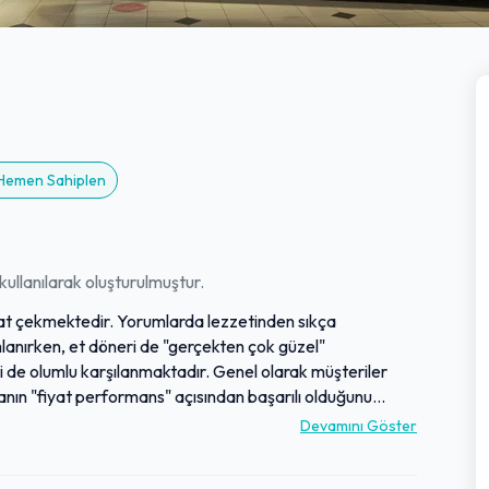
? Hemen Sahiplen
ullanılarak oluşturulmuştur.
kkat çekmektedir. Yorumlarda lezzetinden sıkça
mlanırken, et döneri de "gerçekten çok güzel"
de olumlu karşılanmaktadır. Genel olarak müşteriler
kanın "fiyat performans" açısından başarılı olduğunu
 de işletmenin öne çıkan olumlu yönlerindendir.
Devamını Göster