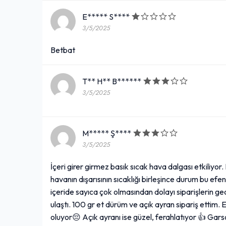
E***** S****
3/5/2025
Betbat
T** H** B******
3/5/2025
M***** Ş****
3/5/2025
İçeri girer girmez basık sıcak hava dalgası etkiliyo
havanın dışarısının sıcaklığı birleşince durum bu e
içeride sayıca çok olmasından dolayı siparişlerin g
ulaştı. 100 gr et dürüm ve açık ayran sipariş ettim. E
oluyor😔 Açık ayranı ise güzel, ferahlatıyor 👍 Gar