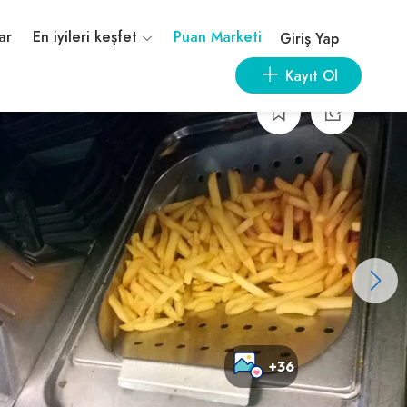
ar
En iyileri keşfet
Puan Marketi
Giriş Yap
Kayıt Ol
+36