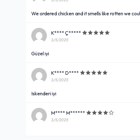
3/5/2025
We ordered chicken and it smells like rotten we cou
K**** Ç*****
3/5/2025
Güzel iyi
K**** D****
3/5/2025
Iskenderi iyi
M**** M******
3/5/2025