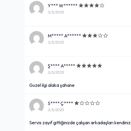
Y*** W******
3/5/2025
M***** A******
3/5/2025
Ş**** A*****
3/5/2025
Guzel ilgi alaka şahane
S**** Ç****
3/5/2025
Servis zayıf gittiğinizde çalışan arkadaşları kendini