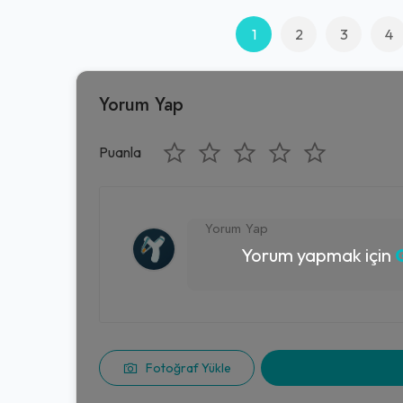
1
2
3
4
Yorum Yap
Puanla
Yorum yapmak için
G
Fotoğraf Yükle