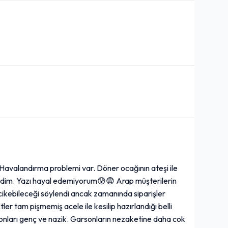
r. Havalandırma problemi var. Döner ocağının ateşi ile
fendim. Yazı hayal edemiyorum😰😨 Arap müşterilerin
ecikebileceği söylendi ancak zamanında siparişler
tler tam pişmemiş acele ile kesilip hazırlandığı belli
sonları genç ve nazik. Garsonların nezaketine daha cok