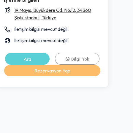
19 Mayıs, Büyükdere Cd. No:12, 34360
Şişli/İstanbul, Türkiye
İletişim bilgisi mevcut değil.
İletişim bilgisi mevcut değil.
Ara
Bilgi Yok
Rezervasyon Yap