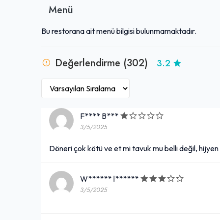
Menü
Bu restorana ait menü bilgisi bulunmamaktadır.
Değerlendirme (302)
3.2
F**** B***
3/5/2025
Döneri çok kötü ve et mi tavuk mu belli değil, hijyen
W****** ا******
3/5/2025