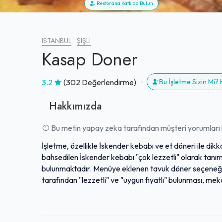
Restorana Katkıda Bulun
İSTANBUL
ŞIŞLI
Kasap Doner
3.2
(302 Değerlendirme)
Bu İşletme Sizin Mi
Hakkımızda
Bu metin yapay zeka tarafından müşteri yorumları k
İşletme, özellikle İskender kebabı ve et döneri ile di
bahsedilen İskender kebabı "çok lezzetli" olarak tanı
bulunmaktadır. Menüye eklenen tavuk döner seçeneği 
tarafından "lezzetli" ve "uygun fiyatlı" bulunması, me
göstermektedir. İyi hizmet kalitesi ve temiz görünümü