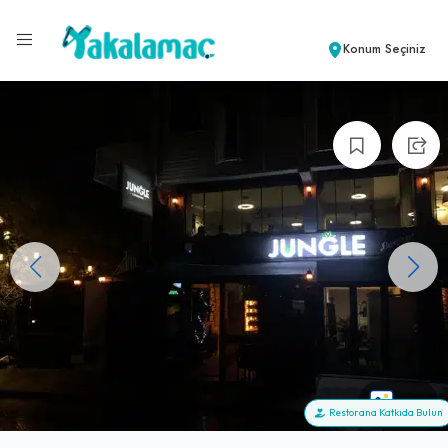
Konum Seçiniz
+14
Restorana Katkıda Bulun