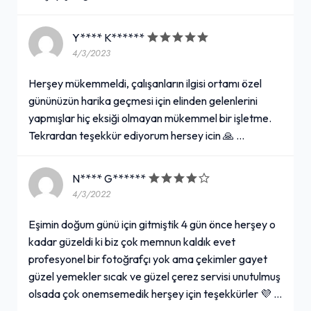
Y**** K******
4/3/2023
Herşey mükemmeldi, çalışanların ilgisi ortamı özel
gününüzün harika geçmesi için elinden gelenlerini
yapmışlar hiç eksiği olmayan mükemmel bir işletme.
Tekrardan teşekkür ediyorum hersey icin 🙏 …
N**** G******
4/3/2022
Eşimin doğum günü için gitmiştik 4 gün önce herşey o
kadar güzeldi ki biz çok memnun kaldık evet
profesyonel bir fotoğrafçı yok ama çekimler gayet
güzel yemekler sıcak ve güzel çerez servisi unutulmuş
olsada çok onemsemedik herşey için teşekkürler 💜 …