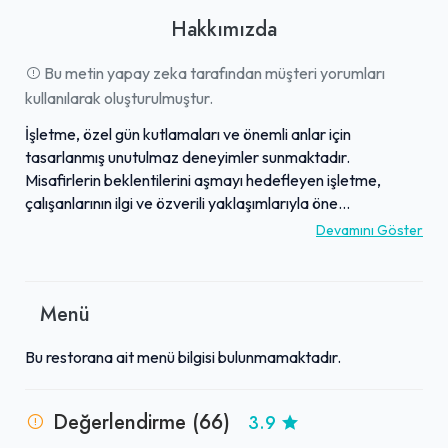
Hakkımızda
Bu metin yapay zeka tarafından müşteri yorumları
kullanılarak oluşturulmuştur.
İşletme, özel gün kutlamaları ve önemli anlar için
tasarlanmış unutulmaz deneyimler sunmaktadır.
Misafirlerin beklentilerini aşmayı hedefleyen işletme,
çalışanlarının ilgi ve özverili yaklaşımlarıyla öne
çıkmaktadır. Özellikle evlilik teklifi ve doğum günü gibi
Devamını Göster
organizasyonlarda, ziyaretçilerin hiçbir detaya
karışmasına gerek kalmadan, her şeyin eksiksiz ve
kusursuz ayarlanmasına yardımcı olunur. Sunulan
Menü
hizmetler, birçok misafir tarafından beklentilerin üzerinde
ve oldukça memnun edici olarak değerlendirilmektedir.
Bu restorana ait menü bilgisi bulunmamaktadır.
Yemeklerin sıcak ve lezzetli olduğu, mekanın genel
atmosferinin ise özel kutlamalar için ideal bir ortam
sunduğu belirtilmektedir. İşletme, amacınız organizasyon
Değerlendirme (66)
3.9
ise tek adres olarak tavsiye edilmektedir.