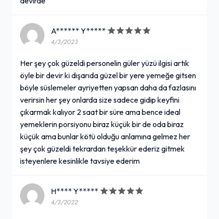
devirde
A****** Y*****
4/3/2023
Her şey çok güzeldi personelin güler yüzü ilgisi artık
öyle bir devir ki dışarıda güzel bir yere yemeğe gitsen
böyle süslemeler ayriyetten yapsan daha da fazlasını
verirsin her şey onlarda size sadece gidip keyfini
çıkarmak kalıyor 2 saat bir süre ama bence ideal
yemeklerin porsiyonu biraz küçük bir de oda biraz
küçük ama bunlar kötü olduğu anlamına gelmez her
şey çok güzeldi tekrardan teşekkür ederiz gitmek
isteyenlere kesinlikle tavsiye ederim
H**** Y*****
4/3/2022