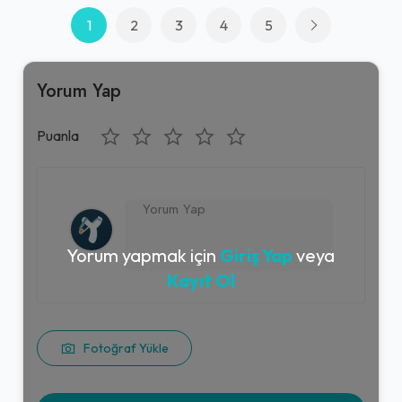
1
2
3
4
5
Yorum Yap
Puanla
Yorum yapmak için
Giriş Yap
veya
Kayıt Ol
Fotoğraf Yükle