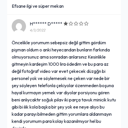
Efsane ilgi ve süper mekan
H****** D*****
4/3/2022
Öncelikle yorumum sebepsiz değil gittim gördüm
pişman oldum o anki heyecandan bunların farkında
olmuyorsunuz ama sonradan anlarsınız Kesinlikle
gitmeyin kardeşim 1000 lira ödedim ve bu para az
değil fotoğraf video var evet çekecek düzgğn bi
personel yok ve söylemesek ne çeken var nede bir
şey söyleyen telefonla çekiyolar özenmeden boşuna
hayal kurmayın yemek var diyolar porsiyonu gören
beni anlıycaktır soğuk pilav iki parça tavuk minicik kutu
gibi bi ılık kola başka bir şey yok ee neye alıyo bu
kadar parayı bilmeden gittim yorumlara aldanmayın
kendi yorumum para kolay kazanılmıyor hel bu