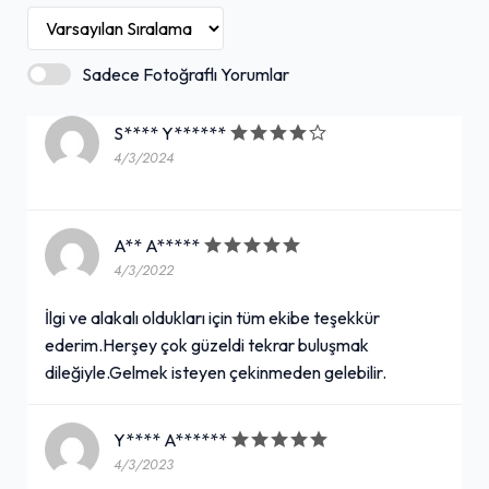
Sadece Fotoğraflı Yorumlar
S**** Y******
4/3/2024
A** A*****
4/3/2022
İlgi ve alakalı oldukları için tüm ekibe teşekkür
ederim.Herşey çok güzeldi tekrar buluşmak
dileğiyle.Gelmek isteyen çekinmeden gelebilir.
Y**** A******
4/3/2023