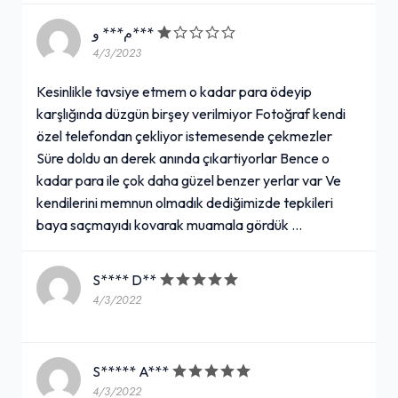
م*** و***
4/3/2023
Kesinlikle tavsiye etmem o kadar para ödeyip
karşlığında düzgün birşey verilmiyor Fotoğraf kendi
özel telefondan çekliyor istemesende çekmezler
Süre doldu an derek anında çıkartiyorlar Bence o
kadar para ile çok daha güzel benzer yerlar var Ve
kendilerini memnun olmadık dediğimizde tepkileri
baya saçmayıdı kovarak muamala gördük …
S**** D**
4/3/2022
S***** A***
4/3/2022