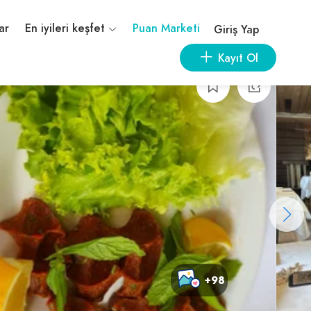
ar
En iyileri keşfet
Puan Marketi
Giriş Yap
Kayıt Ol
+98