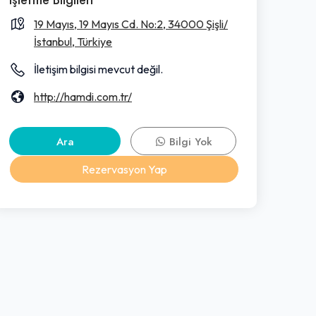
19 Mayıs, 19 Mayıs Cd. No:2, 34000 Şişli/
İstanbul, Türkiye
İletişim bilgisi mevcut değil.
http://hamdi.com.tr/
Ara
Bilgi Yok
Rezervasyon Yap