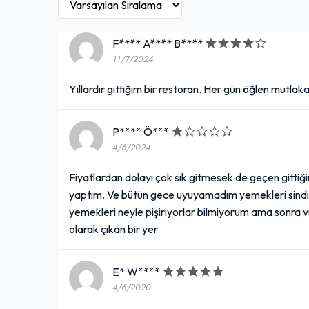
F**** A**** B****
11/7/2024
Yıllardır gittiğim bir restoran. Her gün öğlen mutla
P**** Ö***
4/6/2024
Fiyatlardan dolayı çok sık gitmesek de geçen gittiğ
yaptım. Ve bütün gece uyuyamadım yemekleri sindir
yemekleri neyle pişiriyorlar bilmiyorum ama sonra
olarak çıkan bir yer
E* W****
4/6/2020