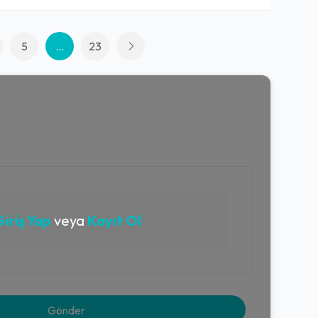
5
...
23
iriş Yap
veya
Kayıt Ol