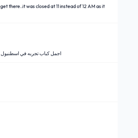
t there..it was closed at 11 instead of 12 AM as it
اجمل كباب تجربه في اسطنبول و