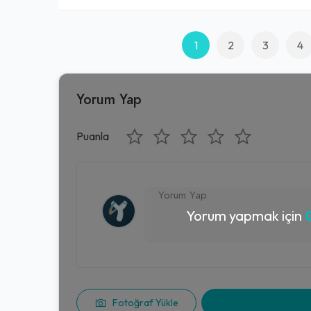
1
2
3
4
Yorum Yap
Puanla
Yorum yapmak için
G
Fotoğraf Yükle