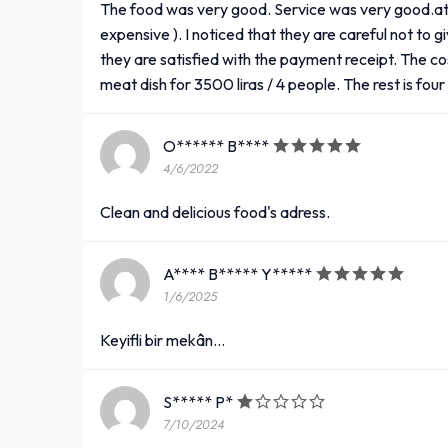
The food was very good. Service was very good.a
expensive ). I noticed that they are careful not to gi
they are satisfied with the payment receipt. The cos
meat dish for 3500 liras / 4 people. The rest is four
O****** B****
4/6/2022
Clean and delicious food's adress.
A**** B***** Y*****
1/6/2025
Keyifli bir mekân...
S***** P*
7/10/2024