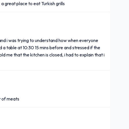
 a great place to eat Turkish grills
 and i was trying to understand how when everyone
 a table at 10:30 15 mins before and stressed if the
d me that the kitchen is closed, i had to explain that i
y of meats