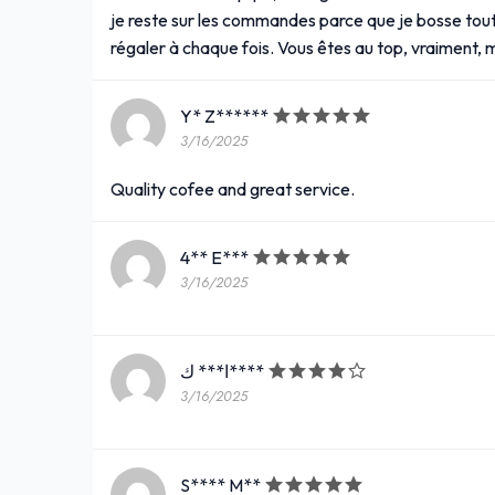
je reste sur les commandes parce que je bosse tout 
régaler à chaque fois. Vous êtes au top, vraiment, 
Y* Z******
3/16/2025
Quality cofee and great service.
4** E***
3/16/2025
ا*** ك****
3/16/2025
S**** M**