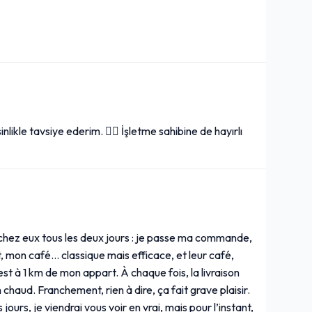
nlikle tavsiye ederim. 👌🏻 İşletme sahibine de hayırlı
hez eux tous les deux jours : je passe ma commande,
nt, mon café… classique mais efficace, et leur café,
’est à 1 km de mon appart. À chaque fois, la livraison
haud. Franchement, rien à dire, ça fait grave plaisir.
jours, je viendrai vous voir en vrai, mais pour l’instant,