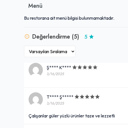
Menü
Bu restorana ait menü bilgisi bulunmamaktadır.
Değerlendirme (5)
5
Ş**** K****
3/16/2025
T**** Ş*****
3/16/2025
Çalışanlar güler yüzlü ürünler taze ve lezzetli