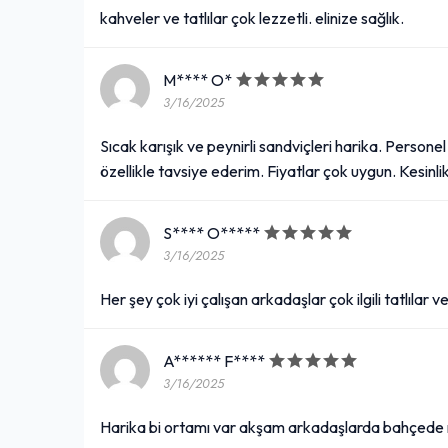
kahveler ve tatlılar çok lezzetli. elinize sağlık.
M**** O*
3/16/2025
Sıcak karışık ve peynirli sandviçleri harika. Personel
özellikle tavsiye ederim. Fiyatlar çok uygun. Kesinlik
S**** O*****
3/16/2025
Her şey çok iyi çalışan arkadaşlar çok ilgili tatlılar 
A****** F****
3/16/2025
Harika bi ortamı var akşam arkadaşlarda bahçede ıs