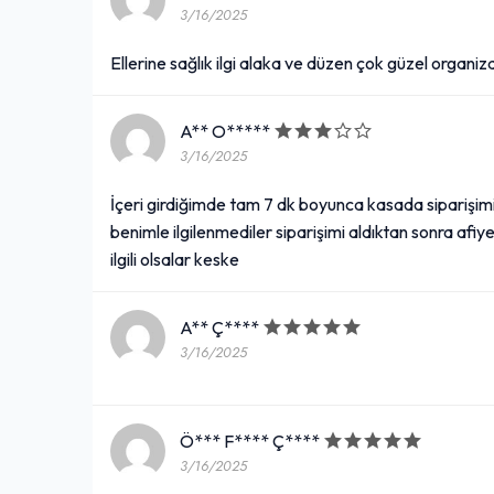
3/16/2025
Ellerine sağlık ilgi alaka ve düzen çok güzel organiza
A** O*****
3/16/2025
İçeri girdiğimde tam 7 dk boyunca kasada siparişi
benimle ilgilenmediler siparişimi aldıktan sonra afi
ilgili olsalar keske
A** Ç****
3/16/2025
Ö*** F**** Ç****
3/16/2025