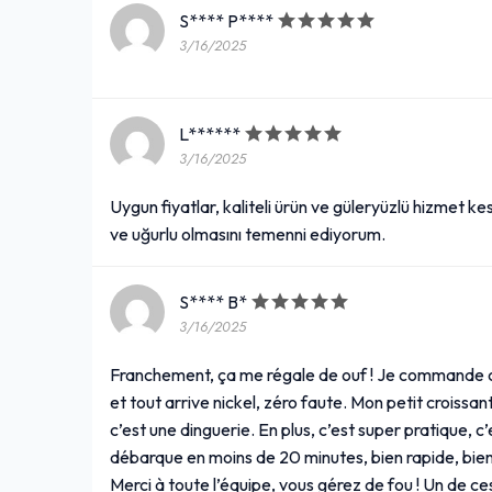
S**** P****
3/16/2025
L******
3/16/2025
Uygun fiyatlar, kaliteli ürün ve güleryüzlü hizmet kesi
ve uğurlu olmasını temenni ediyorum.
S**** B*
3/16/2025
Franchement, ça me régale de ouf ! Je commande c
et tout arrive nickel, zéro faute. Mon petit croissa
c’est une dinguerie. En plus, c’est super pratique, c
débarque en moins de 20 minutes, bien rapide, bien c
Merci à toute l’équipe, vous gérez de fou ! Un de ces 