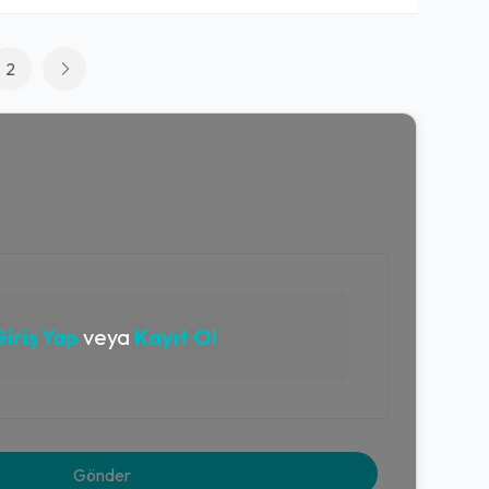
2
iriş Yap
veya
Kayıt Ol