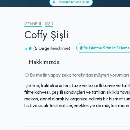
Restorana Katkıda Bulun
İSTANBUL
ŞIŞLI
Coffy Şişli
5
(5 Değerlendirme)
Bu İşletme Sizin Mi? Heme
Hakkımızda
Bu metin yapay zeka tarafından müşteri yorumları k
İşletme, kaliteli ürünleri, taze ve lezzetli kahve ve tat
filtre kahvesi, çeşitli sandviçleri ve tatlıları sıklıkla tav
mekan, genel olarak iyi organize edilmiş bir hizmet su
hızlı ve sıcak teslimat seçenekleriyle de müşteri mem