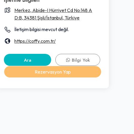
Merkez, Abide-I Hürriyet Cd No:148 A
D:B, 34381 Şişli/İstanbul, Türkiye
İletişim bilgisi mevcut değil.
https://coffy.com.tr/
Ara
Bilgi Yok
Rezervasyon Yap