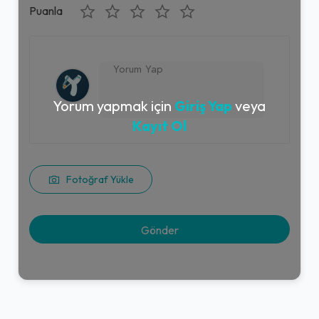
Puanla
Yorum yapmak için
Giriş Yap
veya
Kayıt Ol
Fotoğraf Yükle