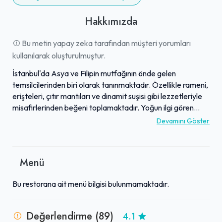
Hakkımızda
Bu metin yapay zeka tarafından müşteri yorumları
kullanılarak oluşturulmuştur.
İstanbul'da Asya ve Filipin mutfağının önde gelen
temsilcilerinden biri olarak tanınmaktadır. Özellikle rameni,
erişteleri, çıtır mantıları ve dinamit suşisi gibi lezzetleriyle
misafirlerinden beğeni toplamaktadır. Yoğun ilgi gören
dana ramenleri ve lezzetli erişteleri, birçok kişinin damak
Devamını Göster
tadına hitap eden seçenekler arasında yer almaktadır.
İşletme, porsiyonlarının cömertliği ve fiyat performans
dengesiyle dikkat çekerek misafirlerinin beklentilerini
Menü
karşılamaktadır. Sunduğu yemeklerle birçok misafirin Uzak
Doğu mutfağı özlemini giderdiği ve sunumların genel
Bu restorana ait menü bilgisi bulunmamaktadır.
olarak beğenildiği görülmektedir.
Değerlendirme (89)
4.1