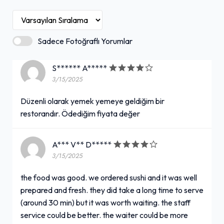
Sadece Fotoğraflı Yorumlar
S****** A*****
3/15/2025
Düzenli olarak yemek yemeye geldiğim bir
restorandır. Ödediğim fiyata değer
A*** V** D*****
3/15/2025
the food was good. we ordered sushi and it was well
prepared and fresh. they did take a long time to serve
(around 30 min) but it was worth waiting. the staff
service could be better. the waiter could be more