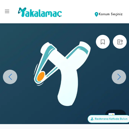
Konum Seçiniz
+0
Restorana Katkıda Bulun