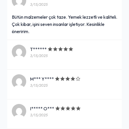
3/15/2025
Bütün malzemeler çok taze. Yemek lezzetli ve kaliteli.
Çok kibar, işini seven insanlar işletiyor. Kesinlikle
öneririm.
T******
3/15/2025
M*** Y****
3/15/2025
I***** O***
3/15/2025