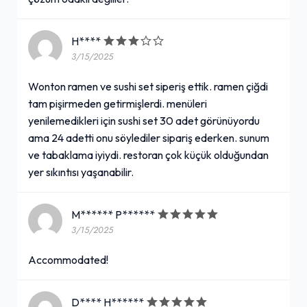
H****
3/15/2025
Wonton ramen ve sushi set siperiş ettik. ramen çiğdi
tam pişirmeden getirmişlerdi. menüleri
yenilemedikleri için sushi set 30 adet görünüyordu
ama 24 adetti onu söylediler sipariş ederken. sunum
ve tabaklama iyiydi. restoran çok küçük olduğundan
yer sıkıntısı yaşanabilir.
M****** P******
3/15/2025
Accommodated!
D**** H******