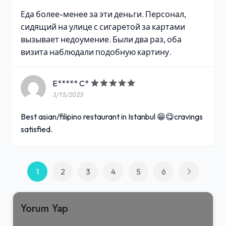
Еда более-менее за эти деньги. Персонал,
сидящий на улице с сигаретой за картами
вызывает недоумение. Были два раз, оба
визита наблюдали подобную картину.
E***** C*
3/15/2025
Best asian/filipino restaurant in Istanbul 😁😋cravings
satisfied.
1
2
3
4
5
6
Yorum Yap