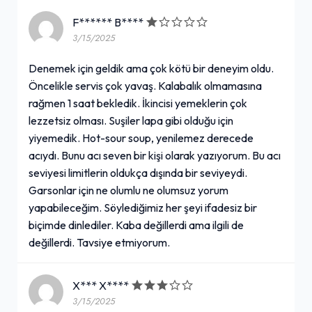
F****** B****
3/15/2025
Denemek için geldik ama çok kötü bir deneyim oldu.
Öncelikle servis çok yavaş. Kalabalık olmamasına
rağmen 1 saat bekledik. İkincisi yemeklerin çok
lezzetsiz olması. Suşiler lapa gibi olduğu için
yiyemedik. Hot-sour soup, yenilemez derecede
acıydı. Bunu acı seven bir kişi olarak yazıyorum. Bu acı
seviyesi limitlerin oldukça dışında bir seviyeydi.
Garsonlar için ne olumlu ne olumsuz yorum
yapabileceğim. Söylediğimiz her şeyi ifadesiz bir
biçimde dinlediler. Kaba değillerdi ama ilgili de
değillerdi. Tavsiye etmiyorum.
X*** X****
3/15/2025