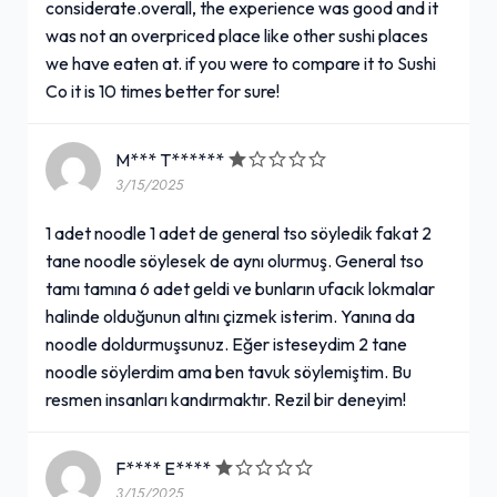
considerate.overall, the experience was good and it
was not an overpriced place like other sushi places
we have eaten at. if you were to compare it to Sushi
Co it is 10 times better for sure!
M*** T******
3/15/2025
1 adet noodle 1 adet de general tso söyledik fakat 2
tane noodle söylesek de aynı olurmuş. General tso
tamı tamına 6 adet geldi ve bunların ufacık lokmalar
halinde olduğunun altını çizmek isterim. Yanına da
noodle doldurmuşsunuz. Eğer isteseydim 2 tane
noodle söylerdim ama ben tavuk söylemiştim. Bu
resmen insanları kandırmaktır. Rezil bir deneyim!
F**** E****
3/15/2025