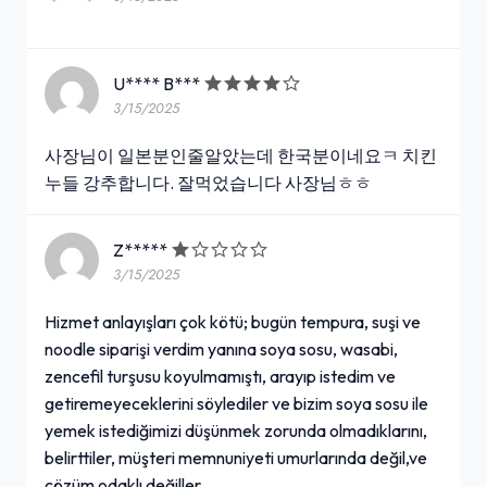
U**** B***
3/15/2025
사장님이 일본분인줄알았는데 한국분이네요ㅋ 치킨
누들 강추합니다. 잘먹었습니다 사장님ㅎㅎ
Z*****
3/15/2025
Hizmet anlayışları çok kötü; bugün tempura, suşi ve
noodle siparişi verdim yanına soya sosu, wasabi,
zencefil turşusu koyulmamıştı, arayıp istedim ve
getiremeyeceklerini söylediler ve bizim soya sosu ile
yemek istediğimizi düşünmek zorunda olmadıklarını,
belirttiler, müşteri memnuniyeti umurlarında değil,ve
çözüm odaklı değiller.