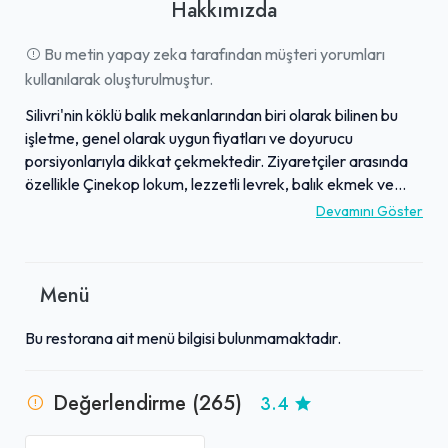
Hakkımızda
Bu metin yapay zeka tarafından müşteri yorumları
kullanılarak oluşturulmuştur.
Silivri'nin köklü balık mekanlarından biri olarak bilinen bu
işletme, genel olarak uygun fiyatları ve doyurucu
porsiyonlarıyla dikkat çekmektedir. Ziyaretçiler arasında
özellikle Çinekop lokum, lezzetli levrek, balık ekmek ve
balık çorbası gibi spesiyalleri beğenilmektedir. Menüsünde
Devamını Göster
yer alan başarılı salatalar da misafirlerin takdirini
toplamaktadır. Mekan, balık yemek için sıkça tercih edilen,
özellikle uygun fiyatlarla lezzetli ve doyurucu bir deneyim
Menü
arayanlar için bir durak olarak görülmektedir.
Bu restorana ait menü bilgisi bulunmamaktadır.
Değerlendirme (265)
3.4