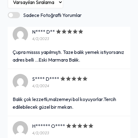
Sadece Fotoğraflı Yorumlar
N**** D**
4/2/2023
Çupra missss yapılmıştı. Taze balık yemek istiyorsanız
adres belli ...Eski Marmara Balık.
S**** D****
4/2/2024
Balık çok lezzetli,malzemeyi bol koyuyorlar.Tercih
edilebilecek güzel bir mekan.
H****** O****
4/2/2023