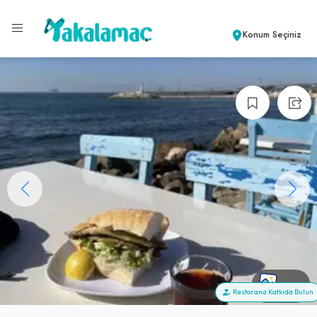
Konum Seçiniz
+98
Restorana Katkıda Bulun