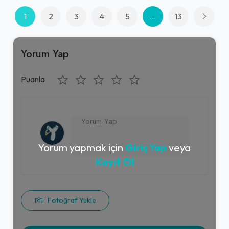
1
2
3
4
5
...
13
Yorum Yap
Puanla
Yorum yapmak için
Giriş Yap
veya
Kayıt Ol
Fotoğraf Yükle