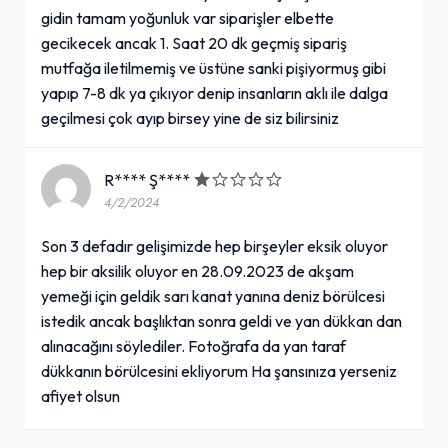
gidin tamam yoğunluk var siparişler elbette
gecikecek ancak 1. Saat 20 dk geçmiş sipariş
mutfağa iletilmemiş ve üstüne sanki pişiyormuş gibi
yapıp 7-8 dk ya çıkıyor denip insanların aklı ile dalga
geçilmesi çok ayıp birsey yine de siz bilirsiniz
R**** Ş****
4/2/2024
Son 3 defadır gelişimizde hep birşeyler eksik oluyor
hep bir aksilik oluyor en 28.09.2023 de akşam
yemeği için geldik sarı kanat yanına deniz börülcesi
istedik ancak başlıktan sonra geldi ve yan dükkan dan
alınacağını söylediler. Fotoğrafa da yan taraf
dükkanın börülcesini ekliyorum Ha şansınıza yerseniz
afiyet olsun