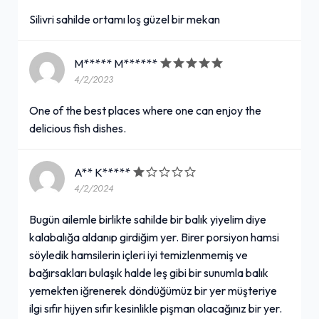
Silivri sahilde ortamı loş güzel bir mekan
M***** M******
4/2/2023
One of the best places where one can enjoy the
delicious fish dishes.
A** K*****
4/2/2024
Bugün ailemle birlikte sahilde bir balık yiyelim diye
kalabalığa aldanıp girdiğim yer. Birer porsiyon hamsi
söyledik hamsilerin içleri iyi temizlenmemiş ve
bağırsakları bulaşık halde leş gibi bir sunumla balık
yemekten iğrenerek döndüğümüz bir yer müşteriye
ilgi sıfır hijyen sıfır kesinlikle pişman olacağınız bir yer.