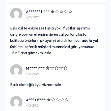
A****** U***
4/2/2023
Eski kalite eski lezzet asla yok , fiyatlar şişirilmiş
girişte buyrun efendim diyen çalışanlar çıkışta
kalitesiz ürünlerin şikayetini bile dinlemiyor adeta yol
üstü tek seferlik müşteri muamelesi görüyorsunuz
..Bir Daha gitmekmi asla
M**** I***
4/2/2024
Balık ekmeği köyü Hizmeti sıfır
A*** D****
4/2/2024