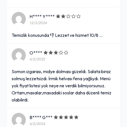
H**** Y****
12/3/2024
Temizlik konusunda 👎 Lezzet ve hizmet 10/8 …
O****
4/2/2022
Somon ızgarası, midye dolması güzeldi. Salata biraz
solmuş lezzetsizdi. İrmik helvası fena yağlıydı. Menü
yok fiyat listesi yok neye ne verdik bilmiyorsunuz.
Ortam,masalar,masadaki soslar daha düzenli temiz
olabilirdi.
B**** G***
4/2/2024