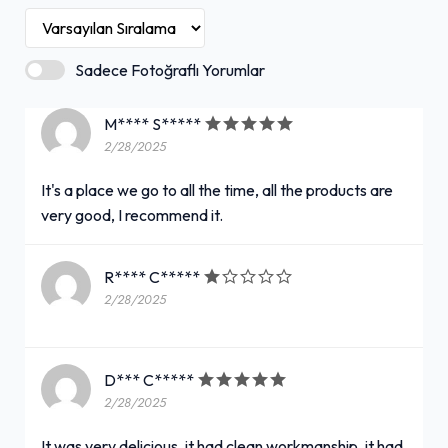
Sadece Fotoğraflı Yorumlar
M**** S*****
2/28/2025
It's a place we go to all the time, all the products are
very good, I recommend it.
R**** C*****
2/28/2025
D*** C*****
2/28/2025
It was very delicious, it had clean workmanship, it had