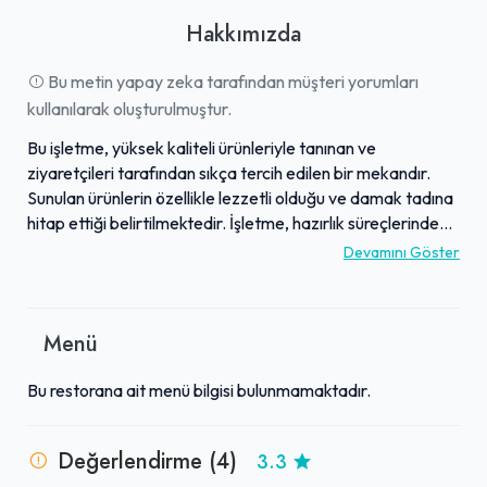
Hakkımızda
Bu metin yapay zeka tarafından müşteri yorumları
kullanılarak oluşturulmuştur.
Bu işletme, yüksek kaliteli ürünleriyle tanınan ve
ziyaretçileri tarafından sıkça tercih edilen bir mekandır.
Sunulan ürünlerin özellikle lezzetli olduğu ve damak tadına
hitap ettiği belirtilmektedir. İşletme, hazırlık süreçlerinde
gösterdiği "temiz işçilik" ile hijyen ve titizliğe verdiği önemi
Devamını Göster
ortaya koymaktadır. Müşterilerine sunduğu kaliteli
hizmetlerle genel memnuniyet seviyesini yükseltmektedir.
Aldığı olumlu yorumlar sayesinde, tutarlı kalitesi ve
Menü
güvenilirliği ile tavsiye edilen adreslerden biri olarak öne
çıkmaktadır.
Bu restorana ait menü bilgisi bulunmamaktadır.
Değerlendirme (4)
3.3