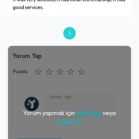
good services.
1
Yorum Yap
Puanla
Yorum yapmak için
Giriş Yap
veya
Kayıt Ol