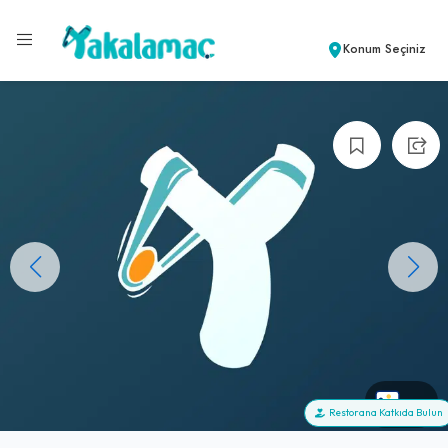
Konum Seçiniz
+0
Restorana Katkıda Bulun