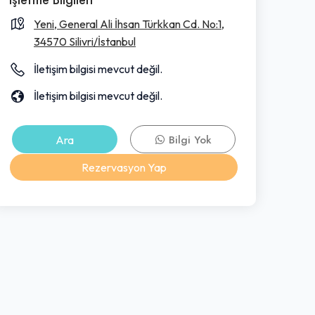
Yeni, General Ali İhsan Türkkan Cd. No:1,
34570 Silivri/İstanbul
İletişim bilgisi mevcut değil.
İletişim bilgisi mevcut değil.
Ara
Bilgi Yok
Rezervasyon Yap