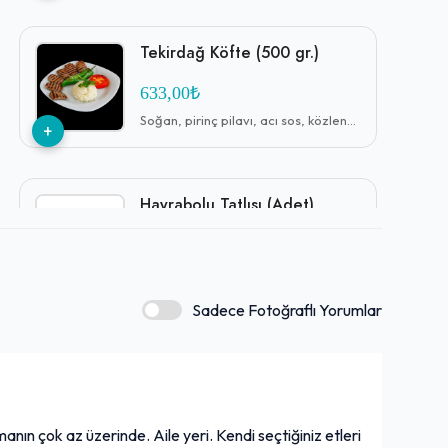
Tekirdağ Köfte (500 gr.)
633,00₺
Soğan, pirinç pilavı, acı sos, közlenmiş biber, közlenmiş domates ile
+
Hayrabolu Tatlısı (Adet)
63,00₺
1 kişilik
+
Sadece Fotoğraflı Yorumlar
Izgara Tavuk Kanat
284,00₺
Soğan, pirinç pilavı, közlenmiş biber, közlenmiş domates ile
+
anın çok az üzerinde. Aile yeri. Kendi seçtiğiniz etleri