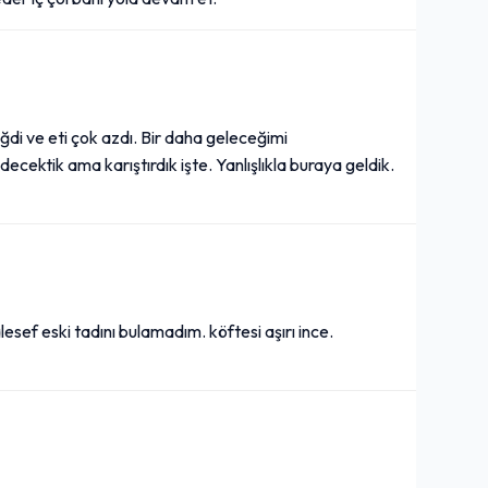
+
Fruko (33 cl.)
42,00₺
ğdi ve eti çok azdı. Bir daha geleceğimi
ektik ama karıştırdık işte. Yanlışlıkla buraya geldik.
Gazlı içecek
+
Çoban Kavurma
359,00₺
lesef eski tadını bulamadım. köftesi aşırı ince.
Tavada
+
Pepsi (33 cl.)
42,00₺