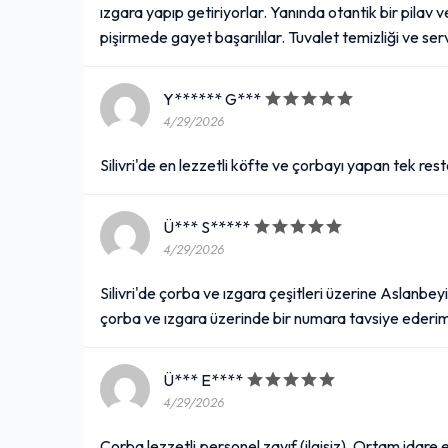
ızgara yapıp getiriyorlar. Yanında otantik bir pilav v
pişirmede gayet başarılılar. Tuvalet temizliği ve se
Tavuk Pirzola
Y****** G***
284,00₺
4/29/2026
Soğan, pirinç pilavı, közlenmiş biber, közlenmiş domates ile
+
Silivri'de en lezzetli köfte ve çorbayı yapan tek res
Tam Ekmek Arası Tekirdağ
Ü*** S*****
Köfte
4/29/2026
274,00₺
+
Silivri'de çorba ve ızgara çeşitleri üzerine Aslanbe
Acı sos, domates, isteğe göre soğan
çorba ve ızgara üzerinde bir numara tavsiye ederi
Su (33 cl.)
Ü*** E****
4/29/2026
12,00₺
Çorba lezzetli,personel zayıf (ilgisiz), Ortam idare
Pet şişe