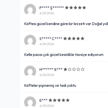
95,00₺
P**** Ş******
1 kişilik
+
4/29/2026
Köftesi güzel kendine göre bir lezzeti var Doğal yol
Manda Yoğurdu
S***** C****
95,00₺
4/29/2026
1 kişilik
+
Kelle pacısı çok güzel kesinlikle tavsiye ediyorum
Süzme Mercimek Çorbası
H****** E***
4/29/2026
95,00₺
Köfteler pişmemiş ve tadı yoktu
+
Ekmek ile
E***
4/29/2026
Tavuk suyu Çorbası