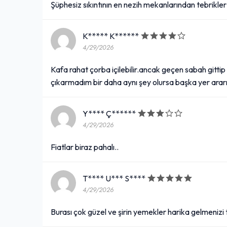
Şüphesiz sıkıntının en nezih mekanlarından tebrikle
+
Acı sos, domates, isteğe göre soğan
K***** K******
4/29/2026
Lipton Ice Tea (33 cl.)
Kafa rahat çorba içilebilir.ancak geçen sabah gitti
42,00₺
çıkarmadım bir daha aynı şey olursa başka yer ara
+
Kutu içecek
Y**** Ç******
4/29/2026
Arnavutciğeri
Fiatlar biraz pahalı..
274,00₺
Tavada
+
T**** U*** S****
4/29/2026
Burası çok güzel ve şirin yemekler harika gelmenizi
Fırın Sültaç