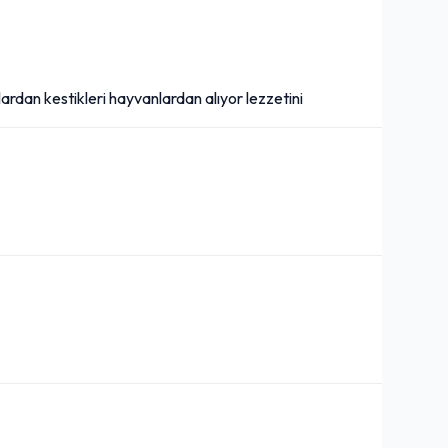
221,00₺
Közlenmiş biber, közlenmiş domates ile
+
lardan kestikleri hayvanlardan alıyor lezzetini
Tam Ekmek Arası Cızbız Köfte
284,00₺
Acı sos, domates, isteğe göre soğan
+
Çeyrek Ekmek Arası
Kokoreç
116,00₺
+
Baharat
Soda (20 cl.)