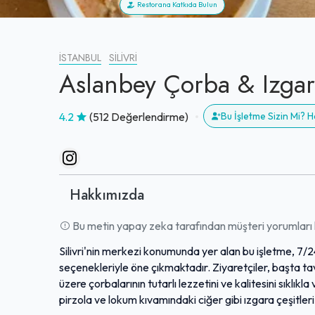
Restorana Katkıda Bulun
İSTANBUL
SILIVRI
Aslanbey Çorba & Izga
4.2
(512 Değerlendirme)
Bu İşletme Sizin Mi?
Hakkımızda
Bu metin yapay zeka tarafından müşteri yorumları k
Silivri'nin merkezi konumunda yer alan bu işletme, 7/24 
seçenekleriyle öne çıkmaktadır. Ziyaretçiler, başta ta
üzere çorbalarının tutarlı lezzetini ve kalitesini sıkl
pirzola ve lokum kıvamındaki ciğer gibi ızgara çeşitler