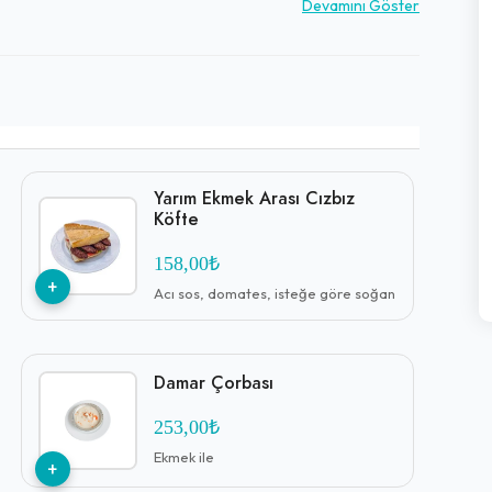
ak, konuklarını sıcak bir şekilde ağırlamaktadır. Zerde
Devamını Göster
u restoran, Kipa AVM yakınındaki pratik konumu ve
 tercih noktalarından biri haline gelmiştir.
Yarım Ekmek Arası Cızbız
Köfte
158,00₺
+
Acı sos, domates, isteğe göre soğan
Damar Çorbası
253,00₺
Ekmek ile
+