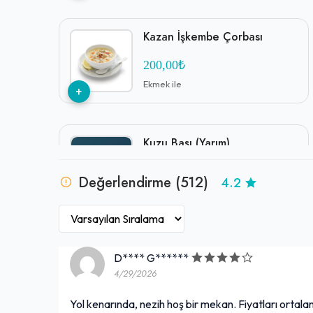
Kazan İşkembe Çorbası
200,00₺
Ekmek ile
+
Kuzu Başı (Yarım)
253,00₺
Değerlendirme (512)
4.2
Tandırda
+
Sac Tava
D**** G******
4/29/2026
359,00₺
Sıcak servis edilmektedir.
+
Yol kenarında, nezih hoş bir mekan. Fiyatları ortalam