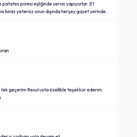
e patates püresi eşliğinde servis yapıyorlar. Et
rvis biraz yetersiz onun dışında herşey gayet yerinde.
Poşet
0,00₺
Çevre Kanunu kapsamında yapılan değişiklikle her bir plastik poşetin tüketicilere 0,25 TL fiyat karşılığı satılması Çevre, Şehircilik ve İklim Değişikliği Bakanlığı tarafından zorunlu hale getirilmiştir. Plastik poşet talep etmeniz halinde ürünü sepete eklemeniz gerekmektedir. Sepete eklenen her bir plastik poşet için ilgili bedel tarafınızdan tahsil edilecektir.
+
toran
Yarım Ekmek Arası Kaşarlı
Köfte
158,00₺
+
yi tek geçerim Resul usta özellikle teşekkür ederim
Acı sos, domates, isteğe göre soğan
m
3/4 Ekmek Arası Cızbız Köfte
221,00₺
 eder iç çorbanı yola devam et.
Acı sos, domates, isteğe göre soğan