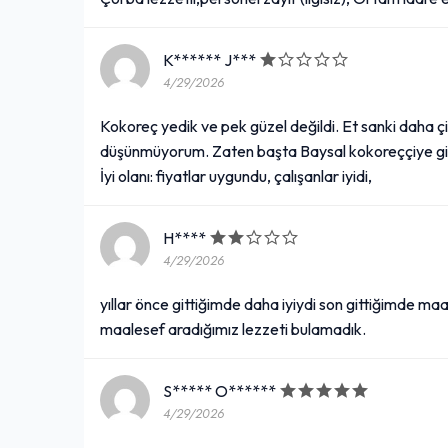
+
K****** J***
Cızbız Köfte (500 gr.)
4/29/2026
633,00₺
Kokoreç yedik ve pek güzel değildi. Et sanki daha çi
düşünmüyorum. Zaten başta Baysal kokoreççiye gidec
Soğan, pirinç pilavı, acı sos, közlenmiş biber, közlenmiş domates ile
+
İyi olanı: fiyatlar uygundu, çalışanlar iyidi,
Arnavutciğeri
H****
4/29/2026
274,00₺
yıllar önce gittiğimde daha iyiydi son gittiğimde maa
Tavada
+
maalesef aradığımız lezzeti bulamadık.
Yarım Ekmek Arası Tekirdağ
S***** O******
Köfte
4/29/2026
148,00₺