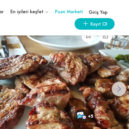
ar
En iyileri keşfet
Puan Marketi
Giriş Yap
Kayıt Ol
+5