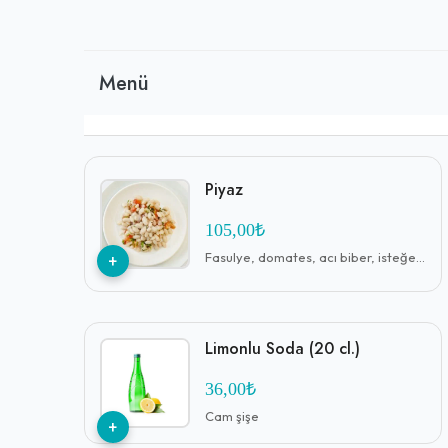
yüzlü ve ilgili personeliyle samimi bir aile ortamı sunar
tatlısı gibi özel lezzetleri de deneyimi tamamlayan b
otopark imkanlarıyla hem yerel halkın hem de yolcuların
Menü
Piyaz
105,00₺
+
Fasulye, domates, acı biber, isteğe göre soğan
Limonlu Soda (20 cl.)
36,00₺
Cam şişe
+