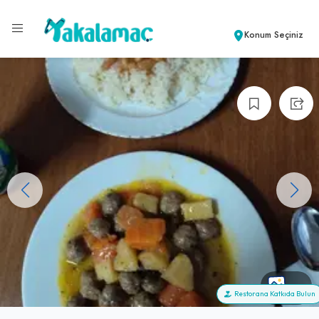
Konum Seçiniz
+4
Restorana Katkıda Bulun