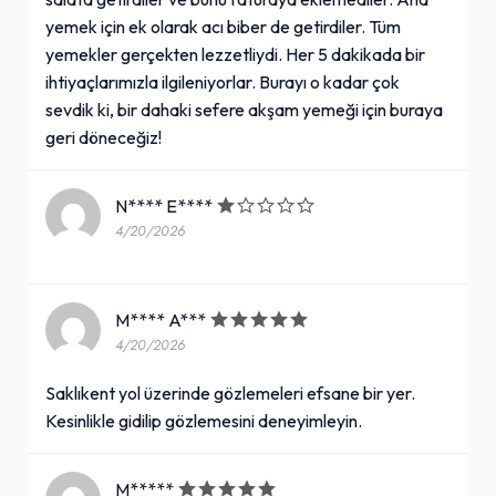
yemek için ek olarak acı biber de getirdiler. Tüm
yemekler gerçekten lezzetliydi. Her 5 dakikada bir
ihtiyaçlarımızla ilgileniyorlar. Burayı o kadar çok
sevdik ki, bir dahaki sefere akşam yemeği için buraya
geri döneceğiz!
N**** E****
4/20/2026
M**** A***
4/20/2026
Saklıkent yol üzerinde gözlemeleri efsane bir yer.
Kesinlikle gidilip gözlemesini deneyimleyin.
M*****