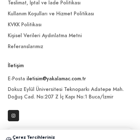
Teslimat, İptal ve İade Politikası
Kullanım Koşulları ve Hizmet Politikası
KVKK Politikası
Kişisel Verileri Aydınlatma Metni
Referanslarımız
İletişim
E-Posta
iletisim@yakalamac.com.tr
Dokuz Eylül Üniversitesi Teknoparkı Adatepe Mah.
Doğuş Cad. No:207 Z İç Kapı No:1 Buca/İzmir
📱 Mobil uygulamamızı keşfedin!
Çerez Tercihleriniz