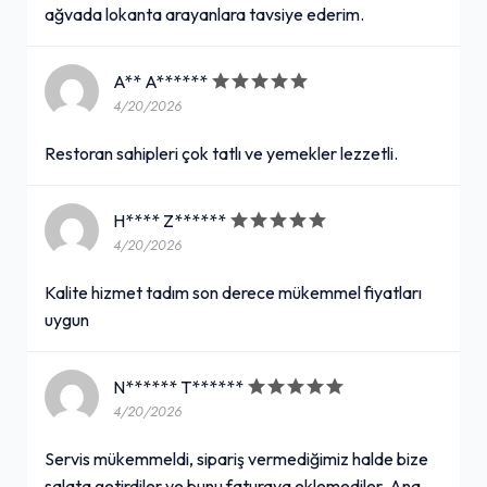
ağvada lokanta arayanlara tavsiye ederim.
A** A******
4/20/2026
Restoran sahipleri çok tatlı ve yemekler lezzetli.
H**** Z******
4/20/2026
Kalite hizmet tadım son derece mükemmel fiyatları
uygun
N****** T******
4/20/2026
Servis mükemmeldi, sipariş vermediğimiz halde bize
salata getirdiler ve bunu faturaya eklemediler. Ana