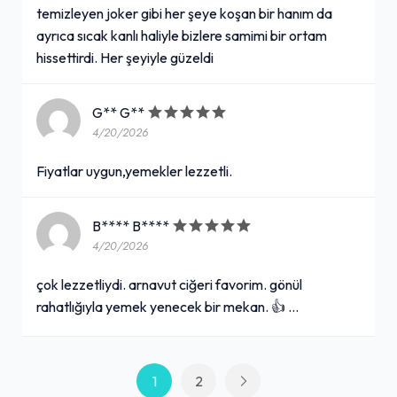
temizleyen joker gibi her şeye koşan bir hanım da
ayrıca sıcak kanlı haliyle bizlere samimi bir ortam
hissettirdi. Her şeyiyle güzeldi
G** G**
4/20/2026
Fiyatlar uygun,yemekler lezzetli.
B**** B****
4/20/2026
çok lezzetliydi. arnavut ciğeri favorim. gönül
rahatlığıyla yemek yenecek bir mekan. 👍 …
1
2