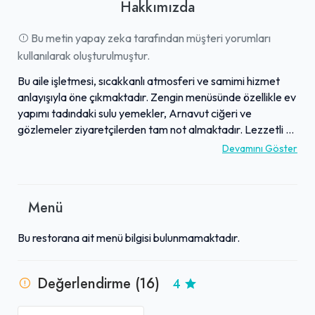
Hakkımızda
Bu metin yapay zeka tarafından müşteri yorumları
kullanılarak oluşturulmuştur.
Bu aile işletmesi, sıcakkanlı atmosferi ve samimi hizmet
anlayışıyla öne çıkmaktadır. Zengin menüsünde özellikle ev
yapımı tadındaki sulu yemekler, Arnavut ciğeri ve
gözlemeler ziyaretçilerden tam not almaktadır. Lezzetli ve
çeşitli yemekler sunan mekan, aynı zamanda hızlı ve ilgili
Devamını Göster
servisiyle de dikkat çekmektedir. Müşteriler, genel olarak
makul buldukları fiyatlarla kaliteli bir yemek deneyimi
yaşadıklarını belirtmektedir. İşletme, temiz ortamı ve güler
Menü
yüzlü çalışanlarıyla misafirlerine güvenilir ve keyifli bir
dinlenme durağı sunmaktadır.
Bu restorana ait menü bilgisi bulunmamaktadır.
Değerlendirme (16)
4