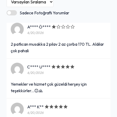
Sadece Fotoğraflı Yorumlar
A**** Ö****
4/20/2026
2 patlıcan musakka 2 pilav 2 az çorba 170 TL. Aldılar
çok pahali
C**** U****
4/20/2026
Yemekler ve hizmet çok güzeldi herşey için
teşekkürler...😊🙏
A*** K**
4/20/2026