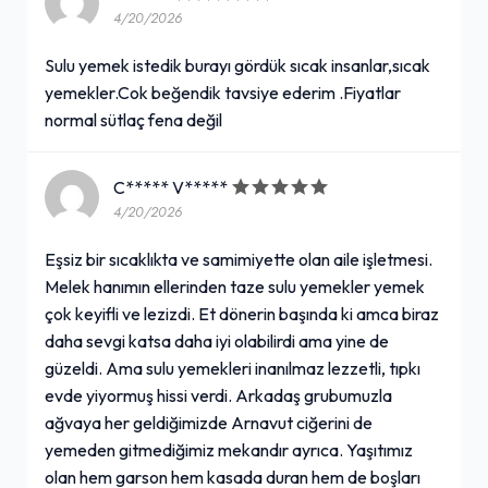
4/20/2026
Sulu yemek istedik burayı gördük sıcak insanlar,sıcak
yemekler.Cok beğendik tavsiye ederim .Fiyatlar
normal sütlaç fena değil
C***** V*****
4/20/2026
Eşsiz bir sıcaklıkta ve samimiyette olan aile işletmesi.
Melek hanımın ellerinden taze sulu yemekler yemek
çok keyifli ve lezizdi. Et dönerin başında ki amca biraz
daha sevgi katsa daha iyi olabilirdi ama yine de
güzeldi. Ama sulu yemekleri inanılmaz lezzetli, tıpkı
evde yiyormuş hissi verdi. Arkadaş grubumuzla
ağvaya her geldiğimizde Arnavut ciğerini de
yemeden gitmediğimiz mekandır ayrıca. Yaşıtımız
olan hem garson hem kasada duran hem de boşları