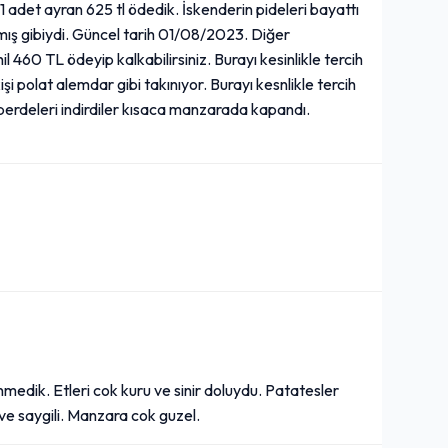
1 adet ayran 625 tl ödedik. İskenderin pideleri bayattı
ınmış gibiydi. Güncel tarih 01/08/2023. Diğer
l 460 TL ödeyip kalkabilirsiniz. Burayı kesinlikle tercih
şi polat alemdar gibi takınıyor. Burayı kesnlikle tercih
perdeleri indirdiler kısaca manzarada kapandı.
edik. Etleri cok kuru ve sinir doluydu. Patatesler
i ve saygili. Manzara cok guzel.