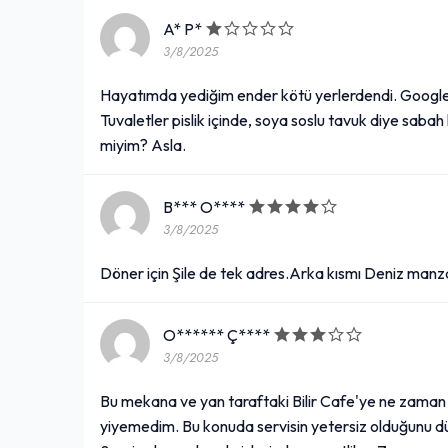
A* P*
3/8/2025
Hayatımda yediğim ender kötü yerlerdendi. Google
Tuvaletler pislik içinde, soya soslu tavuk diye sabah
miyim? Asla.
B*** O****
3/8/2025
Döner için Şile de tek adres.Arka kısmı Deniz manzar
O****** Ç****
3/8/2025
Bu mekana ve yan taraftaki Bilir Cafe'ye ne zaman
yiyemedim. Bu konuda servisin yetersiz olduğunu 