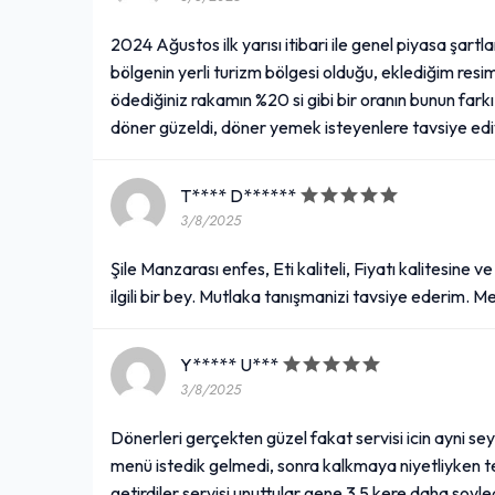
2024 Ağustos ilk yarısı itibari ile genel piyasa şartl
bölgenin yerli turizm bölgesi olduğu, eklediğim res
ödediğiniz rakamın %20 si gibi bir oranın bunun fark
döner güzeldi, döner yemek isteyenlere tavsiye ed
T**** D******
3/8/2025
Şile Manzarası enfes, Eti kaliteli, Fiyatı kalitesine 
ilgili bir bey. Mutlaka tanışmanizi tavsiye ederim. 
Y***** U***
3/8/2025
Dönerleri gerçekten güzel fakat servisi icin ayni 
menü istedik gelmedi, sonra kalkmaya niyetliyken tek
getirdiler servisi unuttular gene 3 5 kere daha soy