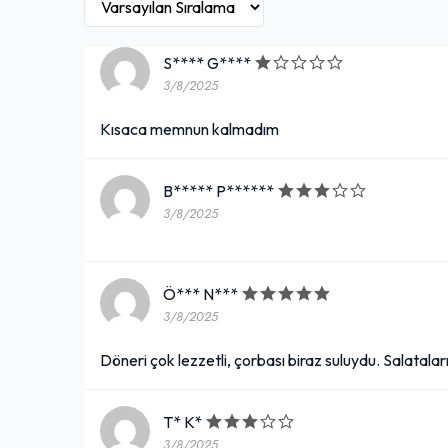
S**** G****
3/8/2025
Kısaca memnun kalmadım
B***** P******
3/8/2025
Ö*** N***
3/8/2025
Döneri çok lezzetli, çorbası biraz suluydu. Salataları t
T* K*
3/8/2025