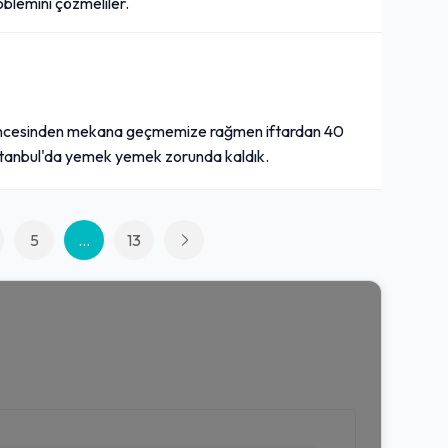
oblemini çözmeliler.
 öncesinden mekana geçmemize rağmen iftardan 40
stanbul'da yemek yemek zorunda kaldık.
5
...
13