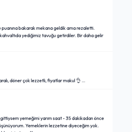
 puanına bakarak mekana geldik ama rezaletti.
 kahvaltıda yediğimiz tavuğu getirdiler. Bir daha gelir
alı, döner çok lezzetli, fiyatlar makul 👌 …
 gittiysem yemeğimi yarım saat - 35 dakikadan önce
düşünüyorum. Yemeklerin lezzetine diyeceğim yok.