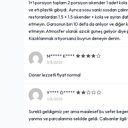
1+1 porsiyon toplam 2 porsiyon iskender 1 adet kola 
ve eti plastik gibiydi. Ayrıca sosu sanki sosdan çal
restoranlardan 1.5 + 1.5 iskender + kola ve ayran dahi
etmeyin. Garsonun biri 10 defa da anlıyor ve diğer ki
etmeyin.Atmosfer olarak azıcık güneş geliyor diye 
Kazıklanmak istiyorsanız buyrun deneyin derim.
M***** K****
3/8/2025
Döner lezzetli fiyat normal
Y**** Ö*****
3/8/2025
Surekli geldigimiz yer ama maalesef bu sefer begenm
yanmis ve parcalanmis sekilde geldi. Calisanlar ilgil