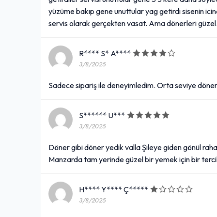
yüzüme bakıp gene unuttular yag getirdi sisenin icin
servis olarak gerçekten vasat. Ama dönerleri güzel
R**** S* A****
3/8/2025
Sadece sipariş ile deneyimledim. Orta seviye döner
S****** U***
3/8/2025
Döner gibi döner yedik valla Şileye giden gönül rahatlı
Manzarda tam yerinde güzel bir yemek için bir terci
H**** Y**** Ç*****
3/8/2025