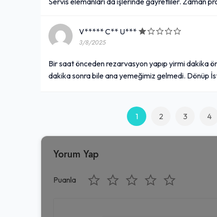
Servis elemanları da işlerinde gayretliler. Zaman pr
V***** C** U***
3/8/2025
Bir saat önceden rezarvasyon yapıp yirmi dakika
dakika sonra bile ana yemeğimiz gelmedi. Dönüp İ
1
2
3
4
Yorum Yap
Puanla