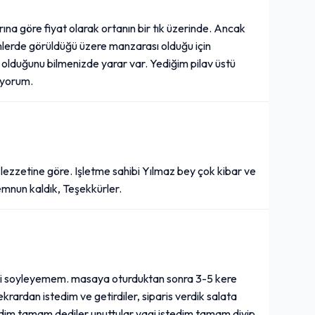
arına göre fiyat olarak ortanın bir tık üzerinde. Ancak
imlerde görüldüğü üzere manzarası olduğu için
ı olduğunu bilmenizde yarar var. Yediğim pilav üstü
iyorum.
ve lezzetine göre. Işletme sahibi Yılmaz bey çok kibar ve
Memnun kaldık, Teşekkürler.
seyi soyleyemem. masaya oturduktan sonra 3-5 kere
rardan istedim ve getirdiler, siparis verdik salata
ledim tamam dediler unuttular yagi istedim tamam diyip