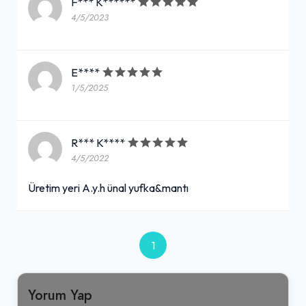
F*** K******
4/5/2023
E****
1/5/2025
R*** K****
4/5/2022
Üretim yeri A.y.h ünal yufka&mantı
1
Yorum Yap