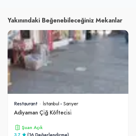
Yakınındaki Beğenebileceğiniz Mekanlar
Restaurant
İstanbul
-
Sarıyer
Adiyaman Çi̇ğ Köfteci̇si̇
Şuan Açık
3.7
(16 Değerlendirme)