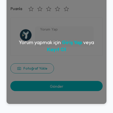
Puanla
Yorum yapmak için
Giriş Yap
veya
Kayıt Ol
Fotoğraf Yükle