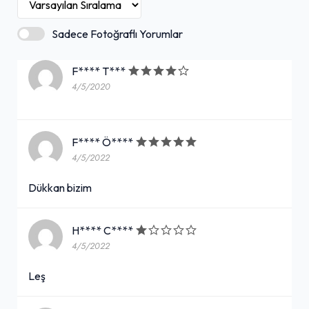
Sadece Fotoğraflı Yorumlar
F**** T***
4/5/2020
F**** Ö****
4/5/2022
Dükkan bizim
H**** C****
4/5/2022
Leş