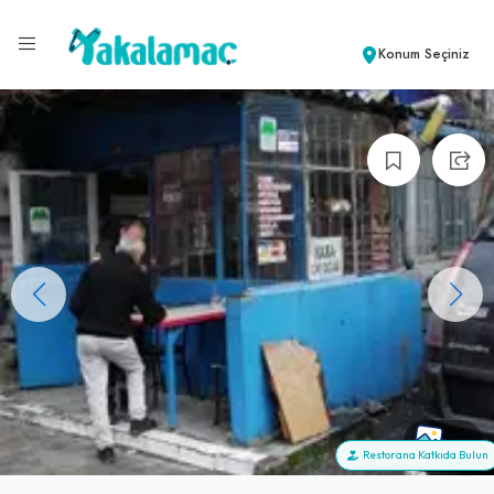
Konum Seçiniz
+8
Restorana Katkıda Bulun