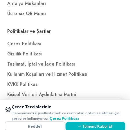
Antalya Mekanları
Ücretsiz QR Menü
Politikalar ve Şartlar
Çerez Politikası
Gizlilik Politikası
Teslimat, İptal ve İade Politikası
Kullanım Koşulları ve Hizmet Politikası
KVKK Politikası
Kişisel Verileri Aydınlatma Metni
Referanslarımız
📱 Mobil uygulamamızı keşfedin!
Çerez Tercihleriniz
🍪
✖
Deneyiminizi kişiselleştirmek ve reklamları optimize etmek için
0
çerezler kullanıyoruz.
Çerez Politikası
İletişim
Reddet
✓ Tümünü Kabul Et