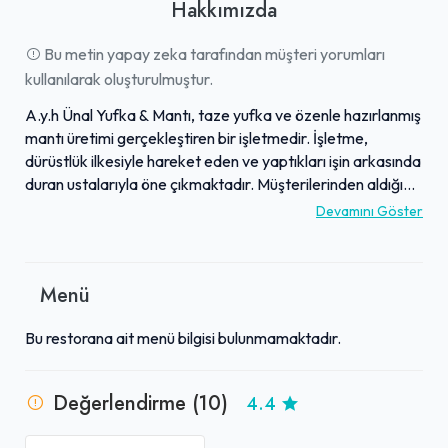
Hakkımızda
Bu metin yapay zeka tarafından müşteri yorumları
kullanılarak oluşturulmuştur.
A.y.h Ünal Yufka & Mantı, taze yufka ve özenle hazırlanmış
mantı üretimi gerçekleştiren bir işletmedir. İşletme,
dürüstlük ilkesiyle hareket eden ve yaptıkları işin arkasında
duran ustalarıyla öne çıkmaktadır. Müşterilerinden aldığı
geri bildirimler genellikle olumlu yöndedir ve bu durum,
Devamını Göster
işletmenin güvenilir hizmet anlayışını pekiştirmektedir.
Kaliteli ürün ve güvenilir hizmet anlayışı, işletmenin temel
prensiplerini oluşturur. Üretim tesisinde hijyen ve titizlikle
Menü
hazırlanan ürünler, sofralara geleneksel lezzetleri taşımayı
hedefler.
Bu restorana ait menü bilgisi bulunmamaktadır.
Değerlendirme (10)
4.4