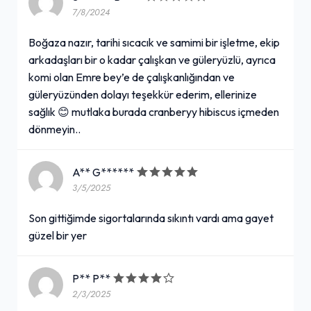
7/8/2024
Boğaza nazır, tarihi sıcacık ve samimi bir işletme, ekip
arkadaşları bir o kadar çalışkan ve güleryüzlü, ayrıca
komi olan Emre bey’e de çalışkanlığından ve
güleryüzünden dolayı teşekkür ederim, ellerinize
sağlık 😊 mutlaka burada cranberyy hibiscus içmeden
dönmeyin..
A** G******
3/5/2025
Son gittiğimde sigortalarında sıkıntı vardı ama gayet
güzel bir yer
P** P**
2/3/2025