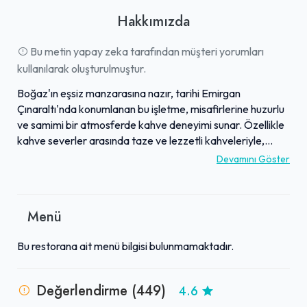
Hakkımızda
Bu metin yapay zeka tarafından müşteri yorumları
kullanılarak oluşturulmuştur.
Boğaz'ın eşsiz manzarasına nazır, tarihi Emirgan
Çınaraltı'nda konumlanan bu işletme, misafirlerine huzurlu
ve samimi bir atmosferde kahve deneyimi sunar. Özellikle
kahve severler arasında taze ve lezzetli kahveleriyle,
başta latte ve özel içecekleriyle tanınmaktadır. Çalışkan,
Devamını Göster
güler yüzlü ve ilgili personeli, her ziyaretçinin kendini özel
hissetmesini sağlayarak memnuniyet odaklı bir hizmet
anlayışı benimser. Mekanın sıcak ve davetkar ambiyansı,
Menü
tarihi dokusu ve Boğaz kenarındaki konumuyla birleşerek
keyifli vakit geçirmek isteyenler için ideal bir durak
Bu restorana ait menü bilgisi bulunmamaktadır.
oluşturur. Ziyaretçiler, burayı sadece kaliteli kahveleriyle
değil, aynı zamanda ekibin nezaketi ve profesyonelliğiyle
öne çıkan, tavsiye edilen bir mekan olarak
Değerlendirme (449)
4.6
değerlendirmektedir.