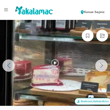
Konum Seçiniz
+102
Restorana Katkıda Bulun