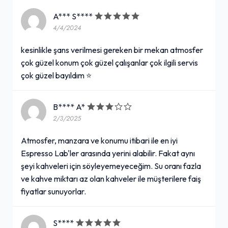
A*** S****
4/4/2024
kesinlikle şans verilmesi gereken bir mekan atmosfer
çok güzel konum çok güzel çalışanlar çok ilgili servis
çok güzel bayıldım ⭐️
B**** A*
2/3/2025
Atmosfer, manzara ve konumu itibari ile en iyi
Espresso Lab'ler arasında yerini alabilir. Fakat aynı
şeyi kahveleri için söyleyemeyeceğim. Su oranı fazla
ve kahve miktarı az olan kahveler ile müşterilere faiş
fiyatlar sunuyorlar.
S****