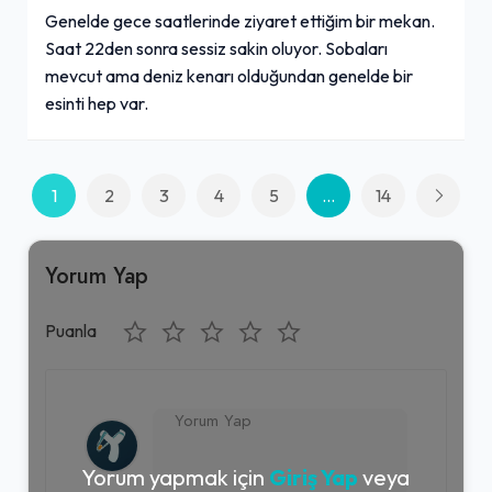
Genelde gece saatlerinde ziyaret ettiğim bir mekan.
Saat 22den sonra sessiz sakin oluyor. Sobaları
mevcut ama deniz kenarı olduğundan genelde bir
esinti hep var.
1
2
3
4
5
...
14
Yorum Yap
Puanla
Yorum yapmak için
Giriş Yap
veya