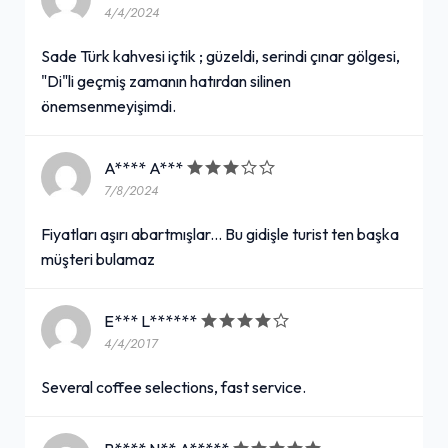
4/4/2024
Sade Türk kahvesi içtik ; güzeldi, serindi çınar gölgesi,
"Di"li geçmiş zamanın hatırdan silinen
önemsenmeyişimdi.
A**** A***
7/8/2024
Fiyatları aşırı abartmışlar... Bu gidişle turist ten başka
müşteri bulamaz
E*** L******
4/4/2017
Several coffee selections, fast service.