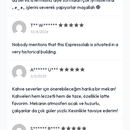
｡⁠◕⁠‿⁠◕⁠｡ işlerini severek yapıyorlar maşallah 🧿
T** W******
10/6/2024
Nobody mentions that this Espressolab is situated in a
very historical building.
A****** Ü***
3/5/2025
Kahve severler için önerebileceğim harika bir mekan!
Kahveleri hem lezzetli hem de taze, özellikle latte
favorim. Mekanın atmosferi sıcak ve huzurlu,
çalışanlar da çok güler yüzlü.Kesinlikle tavsiye ederim!
S****** B****