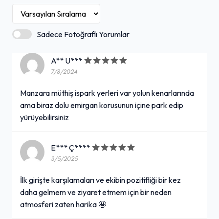
Sadece Fotoğraflı Yorumlar
A** U***
7/8/2024
Manzara müthiş ispark yerleri var yolun kenarlarında
ama biraz dolu emirgan korusunun içine park edip
yürüyebilirsiniz
E*** Ç****
3/5/2025
İlk girişte karşılamaları ve ekibin pozitifliği bir kez
daha gelmem ve ziyaret etmem için bir neden
atmosferi zaten harika 🤩