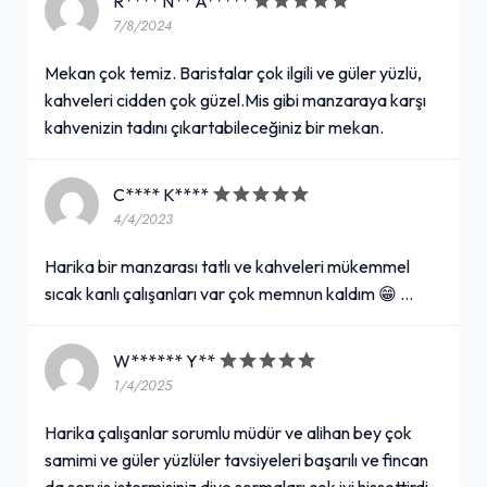
R**** N** A*****
7/8/2024
Mekan çok temiz. Baristalar çok ilgili ve güler yüzlü,
kahveleri cidden çok güzel.Mis gibi manzaraya karşı
kahvenizin tadını çıkartabileceğiniz bir mekan.
C**** K****
4/4/2023
Harika bir manzarası tatlı ve kahveleri mükemmel
sıcak kanlı çalışanları var çok memnun kaldım 😁 …
W****** Y**
1/4/2025
Harika çalışanlar sorumlu müdür ve alihan bey çok
samimi ve güler yüzlüler tavsiyeleri başarılı ve fincan
da servis istermisiniz diye sormaları çok iyi hissettirdi