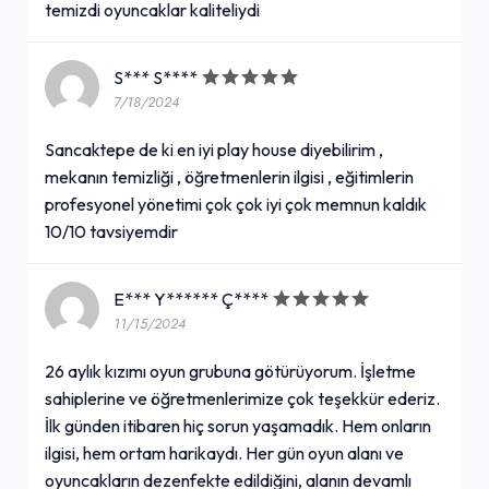
temizdi oyuncaklar kaliteliydi
S*** S****
7/18/2024
Sancaktepe de ki en iyi play house diyebilirim ,
mekanın temizliği , öğretmenlerin ilgisi , eğitimlerin
profesyonel yönetimi çok çok iyi çok memnun kaldık
10/10 tavsiyemdir
E*** Y****** Ç****
11/15/2024
26 aylık kızımı oyun grubuna götürüyorum. İşletme
sahiplerine ve öğretmenlerimize çok teşekkür ederiz.
İlk günden itibaren hiç sorun yaşamadık. Hem onların
ilgisi, hem ortam harikaydı. Her gün oyun alanı ve
oyuncakların dezenfekte edildiğini, alanın devamlı