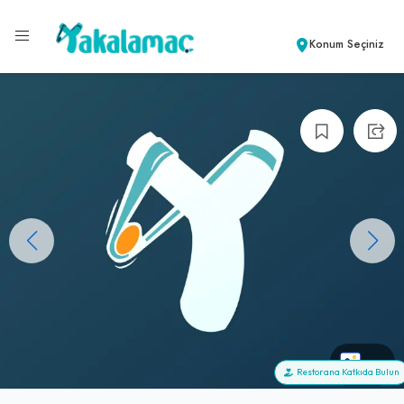
Konum Seçiniz
+2
Restorana Katkıda Bulun