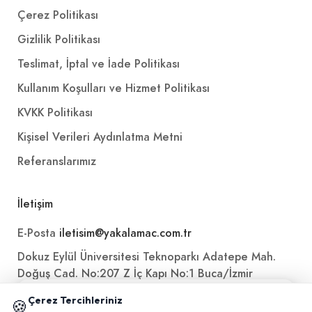
Çerez Politikası
Gizlilik Politikası
Teslimat, İptal ve İade Politikası
Kullanım Koşulları ve Hizmet Politikası
KVKK Politikası
Kişisel Verileri Aydınlatma Metni
Referanslarımız
İletişim
E-Posta
iletisim@yakalamac.com.tr
Dokuz Eylül Üniversitesi Teknoparkı Adatepe Mah.
Doğuş Cad. No:207 Z İç Kapı No:1 Buca/İzmir
📱 Mobil uygulamamızı keşfedin!
Çerez Tercihleriniz
🍪