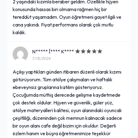
2 yaşındaki kızımla beraber geldim. Özellikle hijyen
konusunda hassas biri olmama rağmen hiç bir
tereddüt yaşamadım. Oyun öğretmeni gayet ilgili ve
cana yakındı. Fiyat performans olarak çok mutlu
kaldık.
N***** İ**** K****
7/18/2024
Açılışı yaptıkları günden itibaren düzenli olarak kızımı
götürüyorum. Tüm atölye çalışmaları ve haftalık
ebeveynsiz gruplarına katılım gösteriyoruz.
Çocuğumda müthiş derecede gelişme kaydetmede
çok destek oldular. Hijyen ve güvenlik, güler yüz,
atölye materyalleri kalitesi, oyun alanındaki oyuncak
çeşitliliği, düzeninden çok memnun kalınacak sadece
bir oyun alanı cafe değil bizim için okuldur. Değerli
özlem hanım ve büşra öğretmenimize teşekkür