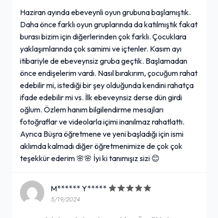
Haziran ayında ebeveynli oyun grubuna başlamıştık.
Daha önce farklı oyun gruplarında da katılmıştık fakat
burası bizim için diğerlerinden çok farklı. Çocuklara
yaklaşımlarında çok samimi ve içtenler. Kasım ayı
itibariyle de ebeveynsiz gruba geçtik. Başlamadan
önce endişelerim vardı. Nasıl bırakırım, çocuğum rahat
edebilir mi, istediği bir şey olduğunda kendini rahatça
ifade edebilir mi vs. İlk ebeveynsiz derse dün girdi
oğlum. Özlem hanım bilgilendirme mesajları
fotoğraflar ve videolarla içimi inanılmaz rahatlattı.
Ayrıca Büşra öğretmene ve yeni başladığı için ismi
aklımda kalmadı diğer öğretmenimize de çok çok
teşekkür ederim 🌸🌸 İyi ki tanımışız sizi 😊
M****** Y*****
5/19/2024