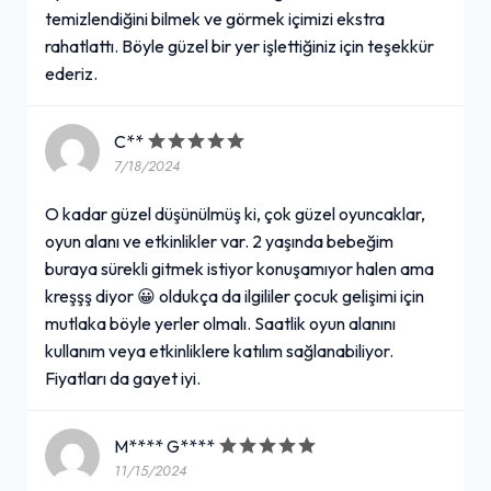
temizlendiğini bilmek ve görmek içimizi ekstra
rahatlattı. Böyle güzel bir yer işlettiğiniz için teşekkür
ederiz.
C**
7/18/2024
O kadar güzel düşünülmüş ki, çok güzel oyuncaklar,
oyun alanı ve etkinlikler var. 2 yaşında bebeğim
buraya sürekli gitmek istiyor konuşamıyor halen ama
kreşşş diyor 😀 oldukça da ilgililer çocuk gelişimi için
mutlaka böyle yerler olmalı. Saatlik oyun alanını
kullanım veya etkinliklere katılım sağlanabiliyor.
Fiyatları da gayet iyi.
M**** G****
11/15/2024