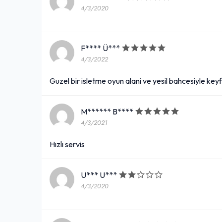
4/3/2020
F**** Ü***
4/3/2022
Guzel bir isletme oyun alani ve yesil bahcesiyle ke
M****** B****
4/3/2021
Hızlı servis
U*** U***
4/3/2020