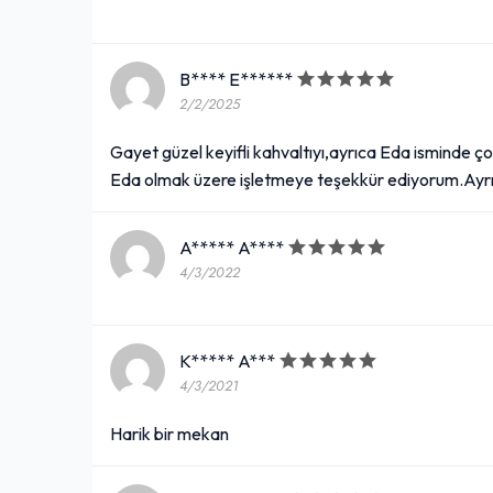
B**** E******
2/2/2025
Gayet güzel keyifli kahvaltıyı,ayrıca Eda isminde ço
Eda olmak üzere işletmeye teşekkür ediyorum.Ayrıca 
A***** A****
4/3/2022
K***** A***
4/3/2021
Harik bir mekan