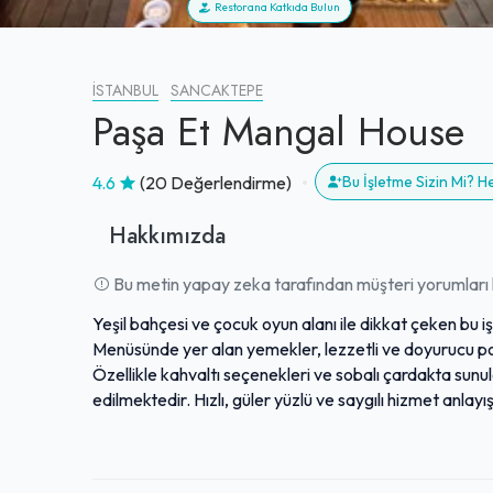
Restorana Katkıda Bulun
İSTANBUL
SANCAKTEPE
Paşa Et Mangal House
4.6
(20 Değerlendirme)
Bu İşletme Sizin Mi? 
Hakkımızda
Bu metin yapay zeka tarafından müşteri yorumları k
Yeşil bahçesi ve çocuk oyun alanı ile dikkat çeken bu iş
Menüsünde yer alan yemekler, lezzetli ve doyurucu por
Özellikle kahvaltı seçenekleri ve sobalı çardakta sunul
edilmektedir. Hızlı, güler yüzlü ve saygılı hizmet anlay
servis sunduğu yönünde yorumlar almaktadır. Hafta so
isteyenler için sıklıkla tavsiye edilen bir mekandır.