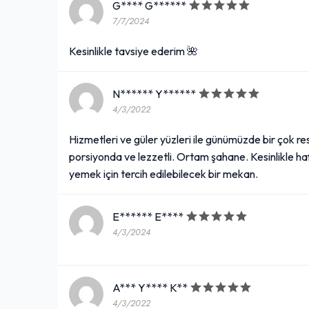
G**** G******
7/7/2024
Kesinlikle tavsiye ederim 🌺
N****** Y******
4/3/2022
Hizmetleri ve güler yüzleri ile günümüzde bir çok 
porsiyonda ve lezzetli. Ortam şahane. Kesinlikle ha
yemek için tercih edilebilecek bir mekan.
E****** E****
4/3/2024
A*** Y**** K**
4/3/2022