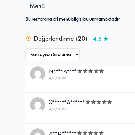
Menü
Bu restorana ait menü bilgisi bulunmamaktadır.
Değerlendirme (20)
4.6
M**** A****
4/3/2022
Χ****** Δ******
4/3/2023
A** D******