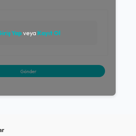
iriş Yap
veya
Kayıt Ol
ar