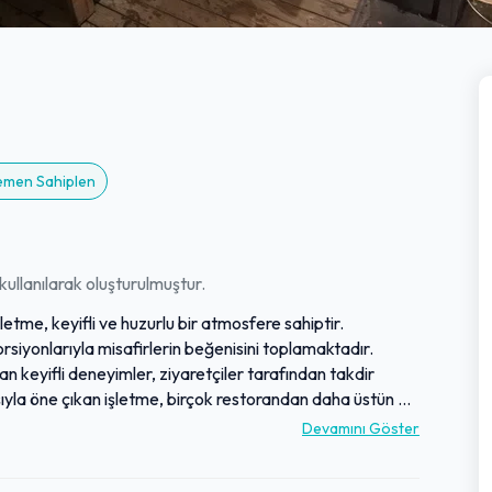
Hemen Sahiplen
ullanılarak oluşturulmuştur.
letme, keyifli ve huzurlu bir atmosfere sahiptir.
siyonlarıyla misafirlerin beğenisini toplamaktadır.
an keyifli deneyimler, ziyaretçiler tarafından takdir
ışıyla öne çıkan işletme, birçok restorandan daha üstün bir
nları kafa dinlemek veya keyifli bir öğün geçirmek
Devamını Göster