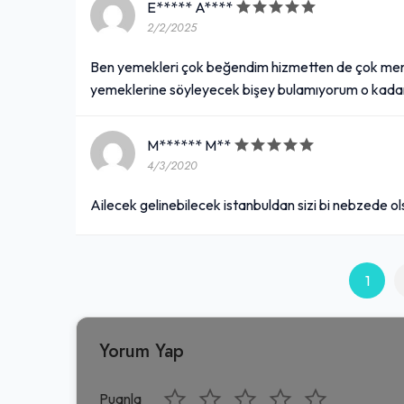
E***** A****
2/2/2025
Ben yemekleri çok beğendim hizmetten de çok memnu
yemeklerine söyleyecek bişey bulamıyorum o kadar 
M****** M**
4/3/2020
Ailecek gelinebilecek istanbuldan sizi bi nebzede ols
1
Yorum Yap
Puanla