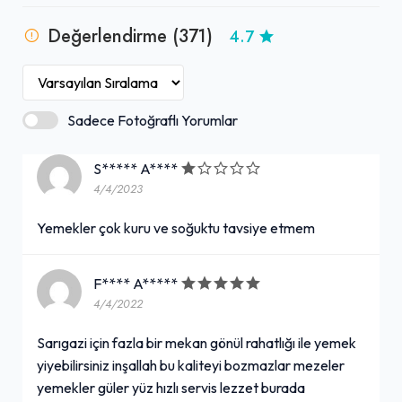
orantılı uygun fiyatlar sunmaktadır. Hem lezzetli yemekleri
hem de aile ortamına uygun sıcak atmosferiyle şiddetle
Değerlendirme (371)
4.7
tavsiye edilen bir destinasyondur.
Sadece Fotoğraflı Yorumlar
S***** A****
4/4/2023
Yemekler çok kuru ve soğuktu tavsiye etmem
F**** A*****
4/4/2022
Sarıgazi için fazla bir mekan gönül rahatlığı ile yemek
yiyebilirsiniz inşallah bu kaliteyi bozmazlar mezeler
yemekler güler yüz hızlı servis lezzet burada