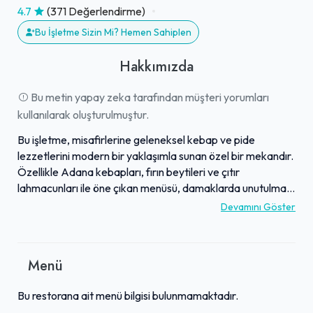
4.7
(371 Değerlendirme)
Bu İşletme Sizin Mi? Hemen Sahiplen
Hakkımızda
Bu metin yapay zeka tarafından müşteri yorumları
kullanılarak oluşturulmuştur.
Bu işletme, misafirlerine geleneksel kebap ve pide
lezzetlerini modern bir yaklaşımla sunan özel bir mekandır.
Özellikle Adana kebapları, fırın beytileri ve çıtır
lahmacunları ile öne çıkan menüsü, damaklarda unutulmaz
tatlar bırakmaktadır. Sunulan zengin ikramlar ve özenle
Devamını Göster
hazırlanan mezeler, yemek deneyimini daha da
zenginleştirmektedir. Güler yüzlü, ilgili hizmet anlayışı ve
kusursuz hijyen standartlarıyla misafirlerini ağırlayan
Menü
mekan, samimi ve sıcak atmosferiyle dikkat çekmektedir.
İstanbul'da Adana mutfağının otantik lezzetlerini
Bu restorana ait menü bilgisi bulunmamaktadır.
arayanlar için ideal bir durak olan işletme, kalitesiyle