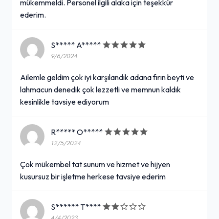
mükemmeldi. Personel ilgili alaka için teşekkür
ederim.
S***** A*****
9/6/2024
Ailemle geldim çok iyi karşılandık adana fırın beyti ve
lahmacun denedik çok lezzetli ve memnun kaldık
kesinlikle tavsiye ediyorum
R***** O*****
12/5/2024
Çok mükembel tat sunum ve hizmet ve hijyen
kusursuz bir işletme herkese tavsiye ederim
S****** T****
4/4/2023