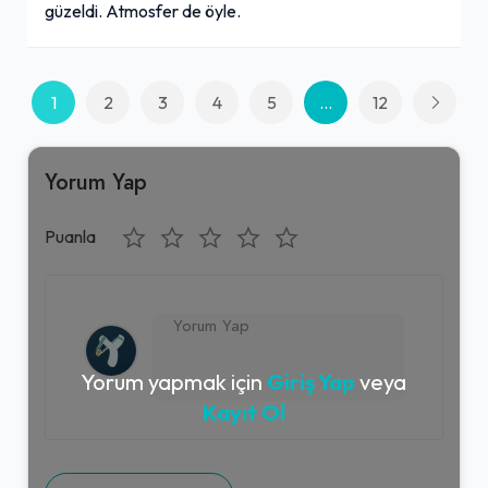
güzeldi. Atmosfer de öyle.
1
2
3
4
5
...
12
Yorum Yap
Puanla
Yorum yapmak için
Giriş Yap
veya
Kayıt Ol