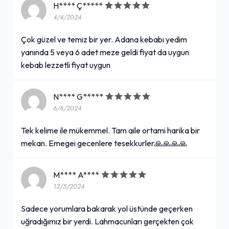
H**** Ç*****
4/4/2024
Çok güzel ve temiz bir yer. Adana kebabı yedim
yanında 5 veya 6 adet meze geldi fiyat da uygun
kebab lezzetli fiyat uygun
N**** G*****
6/8/2024
Tek kelime ile mükemmel. Tam aile ortami harika bir
mekan. Emegei gecenlere tesekkurler🙏🙏🙏🙏
M**** A****
12/5/2024
Sadece yorumlara bakarak yol üstünde geçerken
uğradığımız bir yerdi. Lahmacunları gerçekten çok