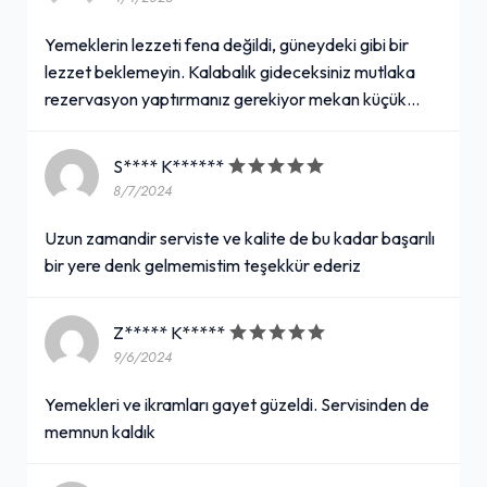
Yemeklerin lezzeti fena değildi, güneydeki gibi bir
lezzet beklemeyin. Kalabalık gideceksiniz mutlaka
rezervasyon yaptırmanız gerekiyor mekan küçük...
S**** K******
8/7/2024
Uzun zamandir serviste ve kalite de bu kadar başarılı
bir yere denk gelmemistim teşekkür ederiz
Z***** K*****
9/6/2024
Yemekleri ve ikramları gayet güzeldi. Servisinden de
memnun kaldık