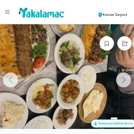
Konum Seçiniz
+61
Restorana Katkıda Bulun