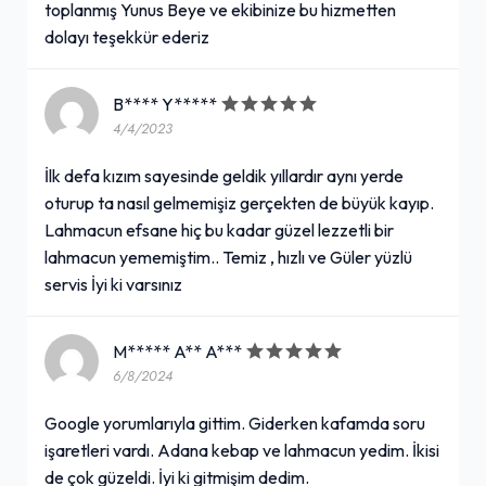
toplanmış Yunus Beye ve ekibinize bu hizmetten
dolayı teşekkür ederiz
B**** Y*****
4/4/2023
İlk defa kızım sayesinde geldik yıllardır aynı yerde
oturup ta nasıl gelmemişiz gerçekten de büyük kayıp.
Lahmacun efsane hiç bu kadar güzel lezzetli bir
lahmacun yememiştim.. Temiz , hızlı ve Güler yüzlü
servis İyi ki varsınız
M***** A** A***
6/8/2024
Google yorumlarıyla gittim. Giderken kafamda soru
işaretleri vardı. Adana kebap ve lahmacun yedim. İkisi
de çok güzeldi. İyi ki gitmişim dedim.