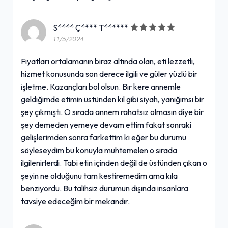
S**** Ç**** T******
11/5/2024
Fiyatları ortalamanın biraz altında olan, eti lezzetli,
hizmet konusunda son derece ilgili ve güler yüzlü bir
işletme. Kazançları bol olsun. Bir kere annemle
geldiğimde etimin üstünden kıl gibi siyah, yanığımsı bir
şey çıkmıştı. O sırada annem rahatsız olmasın diye bir
şey demeden yemeye devam ettim fakat sonraki
gelişlerimden sonra farkettim ki eğer bu durumu
söyleseydim bu konuyla muhtemelen o sırada
ilgilenirlerdi. Tabi etin içinden değil de üstünden çıkan o
şeyin ne olduğunu tam kestiremedim ama kıla
benziyordu. Bu talihsiz durumun dışında insanlara
tavsiye edeceğim bir mekandır.