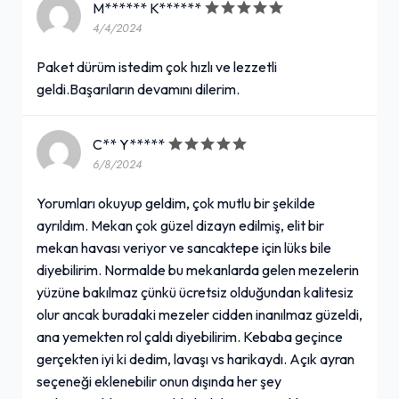
M****** K******
4/4/2024
Paket dürüm istedim çok hızlı ve lezzetli
geldi.Başarıların devamını dilerim.
C** Y*****
6/8/2024
Yorumları okuyup geldim, çok mutlu bir şekilde
ayrıldım. Mekan çok güzel dizayn edilmiş, elit bir
mekan havası veriyor ve sancaktepe için lüks bile
diyebilirim. Normalde bu mekanlarda gelen mezelerin
yüzüne bakılmaz çünkü ücretsiz olduğundan kalitesiz
olur ancak buradaki mezeler cidden inanılmaz güzeldi,
ana yemekten rol çaldı diyebilirim. Kebaba geçince
gerçekten iyi ki dedim, lavaşı vs harikaydı. Açık ayran
seçeneği eklenebilir onun dışında her şey