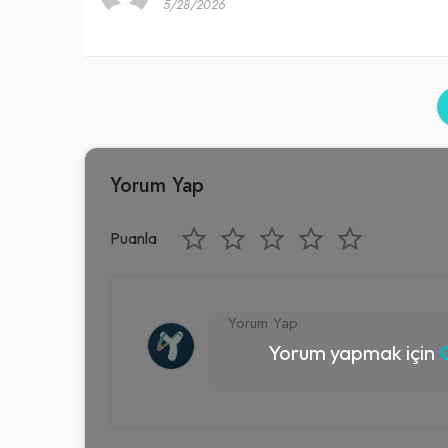
5/28/2026
Yorum Yap
Puanla
Yorum yapmak için
G