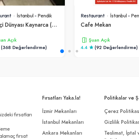
urant
İstanbul
-
Pendik
Restaurant
İstanbul
-
Pen
Simitçi Dünyası Kaynarca (kahvaltı Pizza Hamburger Pasta Kahve)
Cafe Mekan
an Açık
Şuan Açık
(368 Değerlendirme)
4.4
(92 Değerlendirme)
Fırsatları Yaka.la!
Politikalar ve Ş
İzmir Mekanları
Çerez Politikas
zdeki fırsatları
İstanbul Mekanları
Gizlilik Politika
ödeme
Ankara Mekanları
Teslimat, İptal
alamaç fırsat