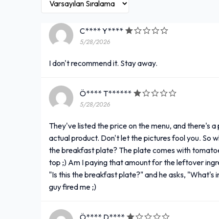
C**** Y****
5/28/2026
I don't recommend it. Stay away.
Ö**** T******
5/28/2026
They've listed the price on the menu, and there's a 
actual product. Don't let the pictures fool you. So 
the breakfast plate? The plate comes with tomatoes
top ;) Am I paying that amount for the leftover ingre
"Is this the breakfast plate?" and he asks, "What's i
guy fired me ;)
Ö**** D****