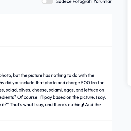
Sadece Fotoğraflı Yorumlar
photo, but the picture has nothing to do with the
why did you include that photo and charge 500 lira for
, salad, olives, cheese, salami, eggs, and lettuce on
dients? Of course, I'll pay based on the picture. I say,
n it?" That's what I say, and there's nothing! And the