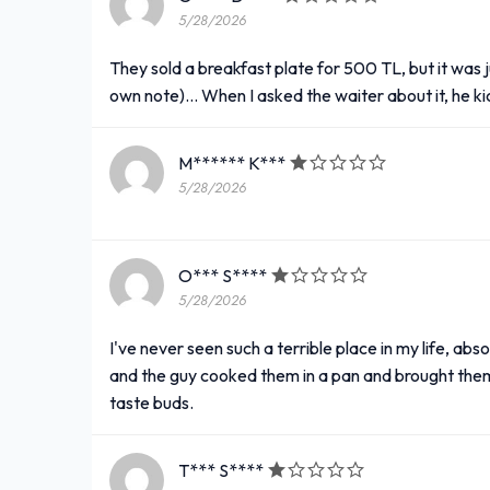
5/28/2026
They sold a breakfast plate for 500 TL, but it was ju
own note)... When I asked the waiter about it, he ki
M****** K***
5/28/2026
O*** S****
5/28/2026
I've never seen such a terrible place in my life, a
and the guy cooked them in a pan and brought them 
taste buds.
T*** S****