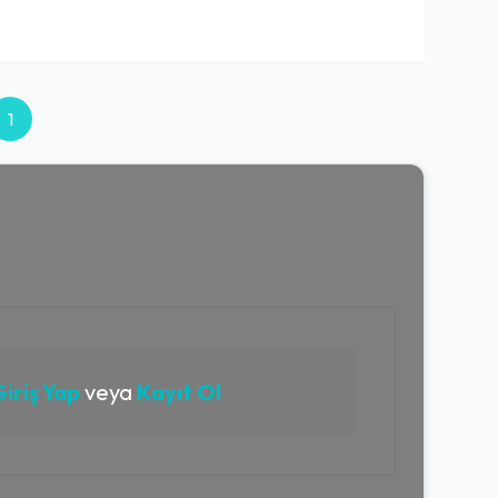
1
iriş Yap
veya
Kayıt Ol