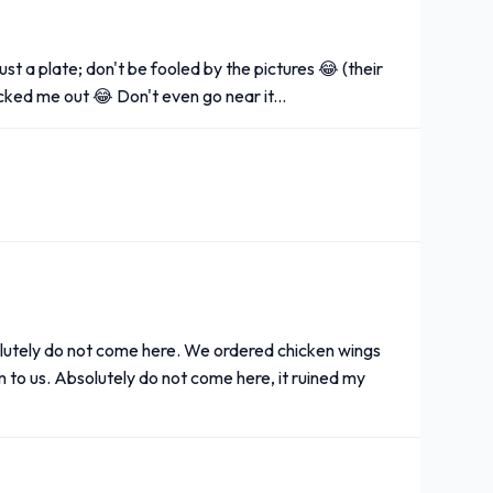
st a plate; don't be fooled by the pictures 😂 (their
cked me out 😂 Don't even go near it...
bsolutely do not come here. We ordered chicken wings
to us. Absolutely do not come here, it ruined my