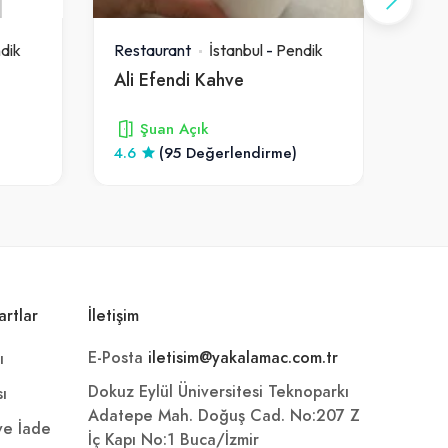
dik
Restaurant
İstanbul
-
Pendik
Rest
Ali Efendi Kahve
Balı
Şuan Açık
4.6
(95 Değerlendirme)
4.3
artlar
İletişim
E-Posta
iletisim@yakalamac.com.tr
ı
Dokuz Eylül Üniversitesi Teknoparkı
sı
Adatepe Mah. Doğuş Cad. No:207 Z
 ve İade
İç Kapı No:1 Buca/İzmir