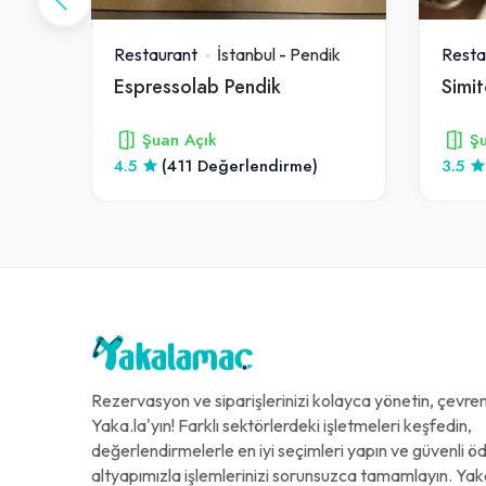
ik
Restaurant
İstanbul
-
Pendik
Resta
Espressolab Pendik
Şuan Açık
Şu
4.5
(411 Değerlendirme)
3.5
Rezervasyon ve siparişlerinizi kolayca yönetin, çevreni
Yaka.la'yın! Farklı sektörlerdeki işletmeleri keşfedin,
değerlendirmelerle en iyi seçimleri yapın ve güvenli 
altyapımızla işlemlerinizi sorunsuzca tamamlayın. Yak