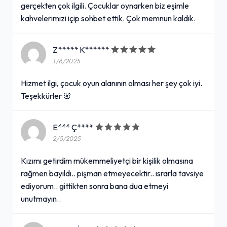
gerçekten çok ilgili. Çocuklar oynarken biz eşimle
kahvelerimizi içip sohbet ettik. Çok memnun kaldık.
Z***** K******
1/6/2025
Hizmet ilgi, çocuk oyun alanının olması her şey çok iyi.
Teşekkürler 🌸
E*** Ç****
2/5/2025
Kızımı getirdim mükemmeliyetçi bir kişilik olmasına
rağmen bayıldı.. pişman etmeyecektir.. ısrarla tavsiye
ediyorum.. gittikten sonra bana dua etmeyi
unutmayın..