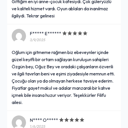
Gittiğim en iyi anne-çocuk kafesiydi. Çok güleryüzlü
ve kaliteli hizmet vardı. Oyun ablaları da inanılmaz
ilgiliydi. Tekrar gelinesi
F***** E******
3/9/2025
Oğlum için gitmeme rağmen biz ebeveynler içinde
güzel keyifli bir ortam sağlayan kuruluşun sahipleri
Özgün bey, Oğuz Bey ve oradaki çalışanların özverili
ve ilgili tavırları beni ve eşimi ziyadesiyle memnun etti.
Çocuğu olan ya da olmayan herkese tavsiye ederim.
Fiyatlar gayet makul ve adalar manzaralı bir kahve
içmek bile insana huzur veriyor. Teşekkürler Filifu
ailesi.
N**** O*****
1/6/2025