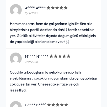
A**** A****
2/5/2025
Hem manzarası hem de çalışanların ilgisi ile tüm aile
bireylerinin ( partili dostlar da dahil ) tercih sebebi bir
yer. Günlük aktiviteler dışında doğum günü etkinliğinin
de yapılabildiği alanları da mevcut 🤗
M**** N*****
3/9/2025
Çocuklu arkadaşlarımla gelip kahve içip tatlı
yiyebildigimiz , çocukların oyun alanında oynayabilidigi
çok güzel bir yer. Cheesecakei taze ve çok
lezzetliydi.
G**** B****