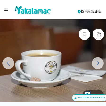
Konum Seçiniz
+103
Restorana Katkıda Bulun