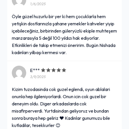
1/6/2025
Öyle güzel huzurlu bir yer ki hem çocuklarla hem
yetişkin dostlarınızla şahane yemekler kahveler yiyip
içebileceğiniz, birbirinden güleryüzlü ekiple muhteşem
manzarasıyla 5 değil 100 yıldızı hak ediyorlar.
Etkinlikleri de takip etmenizi öneririm. Bugün Nishada
kadınları yılbaşı kermesi var.
E***
3/9/2025
Kizim tuzodasinda cok guzel eglendi, oyun ablalari
onunla hep ilgileniyorlardi. Onun icin cok guzel bir
deneyim oldu. Diger arkadaslarda cok
misafirperverdi. Yurtdisindan geliyoruz ve bundan
sonra buraya hep geliriz ❤️ Kadinlar gunumuzu bile
kutladilar, tesekkurler 😊