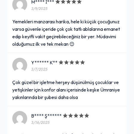
M**** İ***
3/9/2025
Yemekleri manzarası harika, hele ki küçük çocuğunuz
varsa güvenle içeride çok çok tatlı ablalarına emanet
edip keyifli vakit geçirebileceğiniz bir yer. Müdavimi
olduğumuz ilk ve tek mekan 😊
Y****** K**
3/7/2025
Çok güzel bir işletme herşey düşünülmüş çocuklar ve
yetişkinler için konfor alanı içerisinde keşke Ümraniye
yakınlarında bir şubesi daha olsa
B**** Ş******
3/16/2025