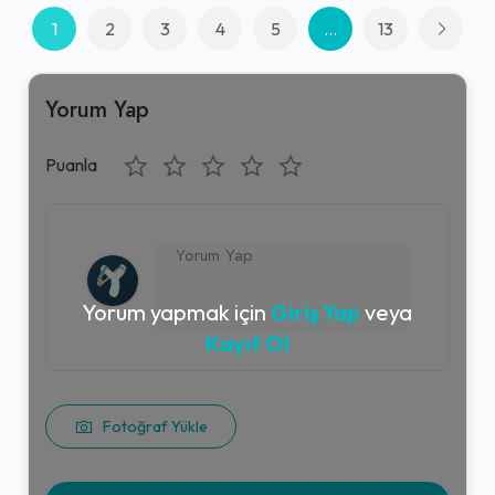
1
2
3
4
5
...
13
Yorum Yap
Puanla
Yorum yapmak için
Giriş Yap
veya
Kayıt Ol
Fotoğraf Yükle