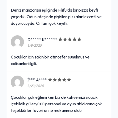
Deniz manzarası eşliğinde Filifu’da bir pizza keyfi
yaşadık. Odun ateşinde pişirilen pizzalar lezzetli ve
doyurucuydu. Ortam çok keyifli.
D***** K******
3/9/2025
Cocuklar icin sakin bir atmosfer sunulmus ve
calisanlari ilgili.
İ*** A****
3/23/2025
Çocuklar çok eğlenirken biz de kahvemizi sıcacık
içebildik güleryüzlü personel ve oyun ablalarına çok
teşekkürler favori anne mekanımız oldu