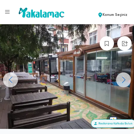
Konum Seçiniz
+22
Restorana Katkıda Bulun