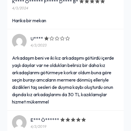
K**** O****** F***** D**** B*
4/3/2024
Harika bir mekan
U****
4/3/2023
Arkadaşım beni ve iki kız arkadaşımı götürdü içerde
yaşlı dayılar var ne oldukları belirsiz bir daha kız
arkadaşlarımı götürmeye korkar oldum buna göre
seçin burayı amcaların mermere dönmüş elleriyle
dizdikleri taş sesleri de duyma kaybı oluşturdu onun
dışında kız arkadaşlarımı da 30 TL kazıklamışlar
hizmet mükemmel
E*** Ö******
4/3/2019