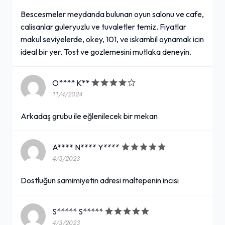
Bescesmeler meydanda bulunan oyun salonu ve cafe,
calisanlar guleryuzlu ve tuvaletler temiz. Fiyatlar
makul seviyelerde, okey, 101, ve iskambil oynamak icin
ideal bir yer. Tost ve gozlemesini mutlaka deneyin.
O**** K**
11/4/2024
Arkadaş grubu ile eğlenilecek bir mekan
A**** N**** Y****
4/3/2023
Dostluğun samimiyetin adresi maltepenin incisi
S***** S*****
4/3/2023