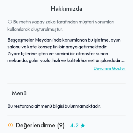
Hakkımızda
Bu metin yapay zeka tarafından müşteri yorumları
kullanılarak oluşturulmuştur.
Beşçeşmeler Meydanı'nda konumlanan bu işletme, oyun
salonu ve kafe konseptini bir araya getirmektedir.
Ziyaretçilerine içten ve samimi bir atmosfer sunan
mekanda, güler yüzlü, hızlı ve kaliteli hizmet ön plandadır.
Okey, 101 ve iskambil gibi oyunlar için ideal bir ortam
Devamını Göster
sağlamasının yanı sıra, yiyecek ve içecekleri de oldukça
lezzetlidir; özellikle tost ve gözlemesi tavsiye edilmektedir.
Fiyatların makul seviyelerde olması ve tuvaletlerin temizliği
Menü
de konforlu bir deneyim sunmaktadır. Arkadaş gruplarıyla
eğlenmek ve keyifli vakit geçirmek için güzel bir adres
Bu restorana ait menü bilgisi bulunmamaktadır.
olarak öne çıkan bu yer, Maltepe'nin sevilen
mekanlarından biridir.
Değerlendirme (9)
4.2