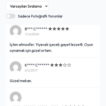
Sadece Fotoğraflı Yorumlar
B*** C******
11/4/2024
İçten atmosfer. Yiyecek içecek gayet lezzetli. Oyun
oynamak için güzel ortam.
K**** C******
4/3/2017
Güzel mekan.