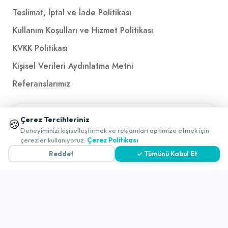
Teslimat, İptal ve İade Politikası
Kullanım Koşulları ve Hizmet Politikası
KVKK Politikası
Kişisel Verileri Aydınlatma Metni
Referanslarımız
İletişim
📱 Mobil uygulamamızı keşfedin!
Çerez Tercihleriniz
🍪
✖
Deneyiminizi kişiselleştirmek ve reklamları optimize etmek için
0
E-Posta
iletisim@yakalamac.com.tr
çerezler kullanıyoruz.
Çerez Politikası
Dokuz Eylül Üniversitesi Teknoparkı Adatepe Mah.
Reddet
✓ Tümünü Kabul Et
Doğuş Cad. No:207 Z İç Kapı No:1 Buca/İzmir