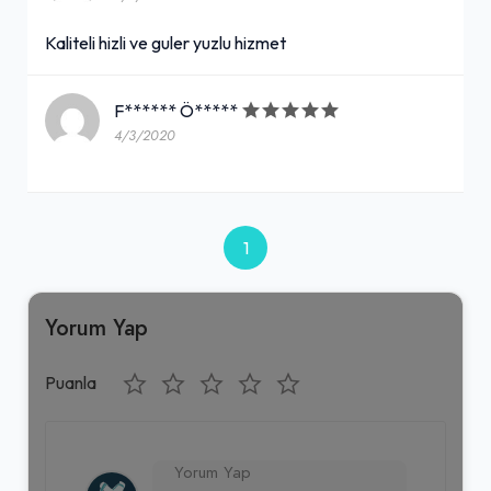
Kaliteli hizli ve guler yuzlu hizmet
F****** Ö*****
4/3/2020
1
Yorum Yap
Puanla