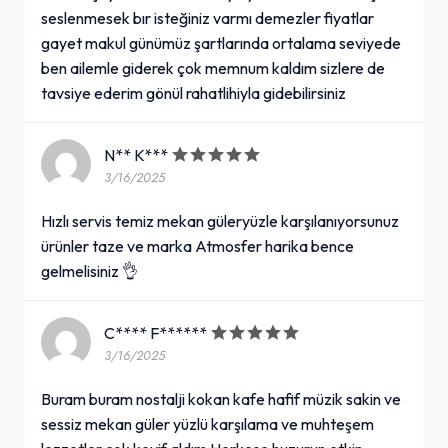
seslenmesek bır isteğiniz varmı demezler fiyatlar
gayet makul günümüz şartlarında ortalama seviyede
ben ailemle giderek çok memnum kaldım sizlere de
tavsiye ederim gönül rahatlihiyla gidebilirsiniz
N** K***
3/16/2025
Hızlı servis temiz mekan güleryüzle karşılanıyorsunuz
ürünler taze ve marka Atmosfer harika bence
gelmelisiniz 👌
C**** F******
3/16/2025
Buram buram nostalji kokan kafe hafif müzik sakin ve
sessiz mekan güler yüzlü karşılama ve muhteşem