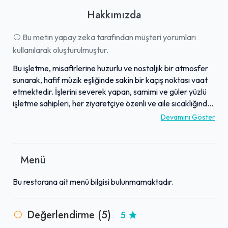
Hakkımızda
Bu metin yapay zeka tarafından müşteri yorumları
kullanılarak oluşturulmuştur.
Bu işletme, misafirlerine huzurlu ve nostaljik bir atmosfer
sunarak, hafif müzik eşliğinde sakin bir kaçış noktası vaat
etmektedir. İşlerini severek yapan, samimi ve güler yüzlü
işletme sahipleri, her ziyaretçiye özenli ve aile sıcaklığında
bir karşılama sunar. Mekanın genel temizliği ve servis hızı
Devamını Göster
dikkat çekerken, sunulan taze ve marka ürünlerle
hazırlanan muhteşem lezzetler büyük beğeni
toplamaktadır. Cafe hizmetlerinin yanı sıra organizasyon
Menü
alanında da faaliyet gösteren bu yer, makul fiyat
politikasıyla da müşteri memnuniyetini ön planda
Bu restorana ait menü bilgisi bulunmamaktadır.
tutmaktadır. Kaliteli hizmet anlayışı ve sıcak ortamıyla,
burası keyifli anlar yaşamak isteyenler için ideal bir
tercihtir.
Değerlendirme (5)
5