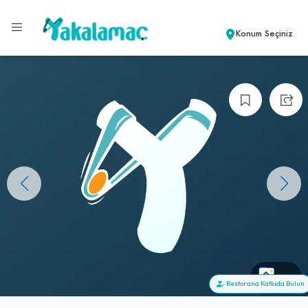
Konum Seçiniz
+0
Restorana Katkıda Bulun