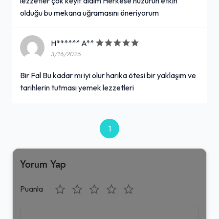
lezzetler çok keyif aldım Herkese huzurun etkin
olduğu bu mekana uğramasını öneriyorum
H****** A**
3/16/2025
Bir Fal Bu kadar mı iyi olur harika ötesi bir yaklaşım ve
tarihlerin tutması yemek lezzetleri
1
Yorum Yap
Puanla