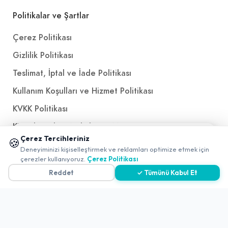
Politikalar ve Şartlar
Çerez Politikası
Gizlilik Politikası
Teslimat, İptal ve İade Politikası
Kullanım Koşulları ve Hizmet Politikası
KVKK Politikası
Kişisel Verileri Aydınlatma Metni
📱 Mobil uygulamamızı keşfedin!
Çerez Tercihleriniz
🍪
Referanslarımız
✖
Deneyiminizi kişiselleştirmek ve reklamları optimize etmek için
0
çerezler kullanıyoruz.
Çerez Politikası
Reddet
✓ Tümünü Kabul Et
İletişim
E-Posta
iletisim@yakalamac.com.tr
Dokuz Eylül Üniversitesi Teknoparkı Adatepe Mah.
Doğuş Cad. No:207 Z İç Kapı No:1 Buca/İzmir