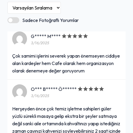
Sadece Fotoğraflı Yorumlar
G***** M****
3/16/2025
Çok samimi işlerini severek yapan önemseyen ciddiye
alan kardeşler hem Cafe olarak hem organizasyon
olarak denemeye değer goruyorum
O*** B***** Ö******
3/16/2025
Herşeyden önce çok temiz işletme sahipleri güler
yüzlü sürekli masaya gelip ekstra bir şeyler satmaya
değil sanki aile ortamında kahvaltınızı yapıp istediğiniz
zaman çayınızi kahvenizi soyleyebilirsiniz 2 saat içinde