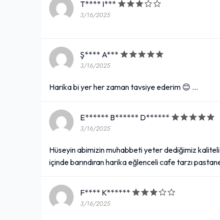
T**** I***
3/16/2025
Ş**** A***
3/16/2025
Harika bi yer her zaman tavsiye ederim 😊 …
E****** B****** D******
3/16/2025
Hüseyin abimizin muhabbeti yeter dediğimiz kalitel
içinde barındıran harika eğlenceli cafe tarzı pastan
F**** K******
3/16/2025