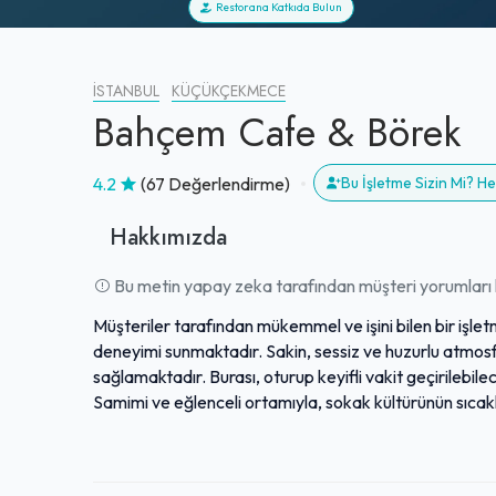
Restorana Katkıda Bulun
İSTANBUL
KÜÇÜKÇEKMECE
Bahçem Cafe & Börek
4.2
(67 Değerlendirme)
Bu İşletme Sizin Mi? 
Hakkımızda
Bu metin yapay zeka tarafından müşteri yorumları k
Müşteriler tarafından mükemmel ve işini bilen bir işl
deneyimi sunmaktadır. Sakin, sessiz ve huzurlu atmosfe
sağlamaktadır. Burası, oturup keyifli vakit geçirilebil
Samimi ve eğlenceli ortamıyla, sokak kültürünün sıcakl
Özellikle personelin samimi yaklaşımı ve genel müşter
tavsiye edilen bu işletme, genel olarak olumlu değerl