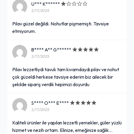
U*** K******
3/17/2025
Pilav güzel değildi. Nohutlar pişmemişti. Tavsiye
etmiyorum.
B**** A** G******
3/17/2025
Pilav lezzetliydi tavuk tam kıvamdaydı pilav ve nohut
çok güzeldi herkese tavsiye ederim biz ailecek bir
şekilde sipariş verdik hepimizi doyurdu
S**** O*** E****
3/17/2025
Kaliteli ürünler ile yapılan lezzetli yemekler, güler yüzlü
hizmet ve nezih ortam. Elinize, emeğinize sağlık...