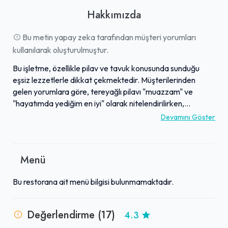
Hakkımızda
Bu metin yapay zeka tarafından müşteri yorumları
kullanılarak oluşturulmuştur.
Bu işletme, özellikle pilav ve tavuk konusunda sunduğu
eşsiz lezzetlerle dikkat çekmektedir. Müşterilerinden
gelen yorumlara göre, tereyağlı pilavı "muazzam" ve
"hayatımda yediğim en iyi" olarak nitelendirilirken,
tavukları da "tam kıvamında" pişirilmektedir. Uygun fiyat
Devamını Göster
politikasıyla kaliteli lezzetleri erişilebilir kılması, işletmenin
en önemli özelliklerinden biridir. Sıcak ve taze sunulan
ürünler, güler yüzlü hizmet anlayışıyla birleşerek
Menü
misafirlerine keyifli bir deneyim sunar. Geniş ve ferah
ortamıyla da öne çıkan mekan, kuru fasulye pilavı ve kendi
Bu restorana ait menü bilgisi bulunmamaktadır.
özel ayranı gibi yan ürünleriyle de beğeni toplamaktadır.
Lezzet ve kaliteden ödün vermeden hizmet veren bu
pilavcı, müşterileri tarafından sıkça tavsiye edilmektedir.
Değerlendirme (17)
4.3