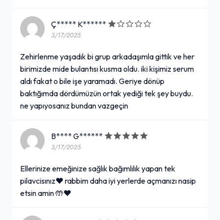
Ç***** K******
3/17/2025
Zehirlenme yaşadık bi grup arkadaşımla gittik ve her
birimizde mide bulantısı kusma oldu. iki kişimiz serum
aldı fakat o bile işe yaramadı. Geriye dönüp
baktığımda dördümüzün ortak yediği tek şey buydu.
ne yapıyosanız bundan vazgeçin
B**** G******
3/17/2025
Ellerinize emeğinize sağlık bağımlılık yapan tek
pilavcisınız❤️ rabbim daha iyi yerlerde açmanızı nasip
etsin amin 🤲❤️