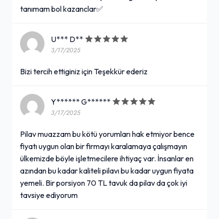
tanımam bol kazanclar✅
U*** D**
3/17/2025
Bizi tercih ettiginiz için Teşekkür ederiz
Y****** G******
3/17/2025
Pilav muazzam bu kötü yorumları hak etmiyor bence
fiyatı uygun olan bir firmayı karalamaya çalışmayın
ülkemizde böyle işletmecilere ihtiyaç var. İnsanlar en
azından bu kadar kaliteli pilavı bu kadar uygun fiyata
yemeli. Bir porsiyon 70 TL tavuk da pilav da çok iyi
tavsiye ediyorum