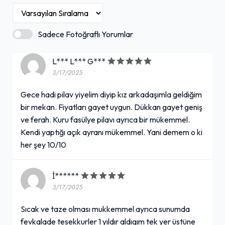
Sadece Fotoğraflı Yorumlar
L*** L*** G***
3/17/2025
Gece hadi pilav yiyelim diyip kız arkadaşımla geldiğim
bir mekan. Fiyatları gayet uygun. Dükkan gayet geniş
ve ferah. Kuru fasülye pilavı ayrıca bir mükemmel.
Kendi yaptığı açık ayranı mükemmel. Yani demem o ki
her şey 10/10
İ******
3/17/2025
Sıcak ve taze olması mukkemmel ayrıca sunumda
fevkalade tesekkurler 1 yıldır aldıgım tek yer üstüne