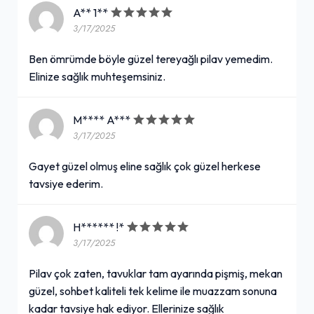
A** 1**
3/17/2025
Ben ömrümde böyle güzel tereyağlı pilav yemedim.
Elinize sağlık muhteşemsiniz.
M**** A***
3/17/2025
Gayet güzel olmuş eline sağlık çok güzel herkese
tavsiye ederim.
H****** !*
3/17/2025
Pilav çok zaten, tavuklar tam ayarında pişmiş, mekan
güzel, sohbet kaliteli tek kelime ile muazzam sonuna
kadar tavsiye hak ediyor. Ellerinize sağlık