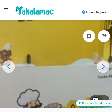
Konum Seçiniz
+13
Restorana Katkıda Bulun