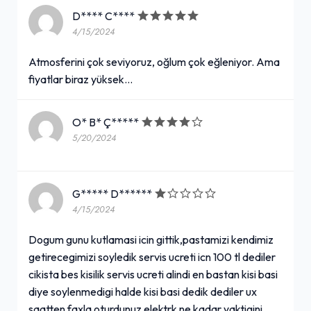
D**** C****
4/15/2024
Atmosferini çok seviyoruz, oğlum çok eğleniyor. Ama
fiyatlar biraz yüksek...
O* B* Ç*****
5/20/2024
G***** D******
4/15/2024
Dogum gunu kutlamasi icin gittik,pastamizi kendimiz
getirecegimizi soyledik servis ucreti icn 100 tl dediler
cikista bes kisilik servis ucreti alindi en bastan kisi basi
diye soylenmedigi halde kisi basi dedik dediler ux
saatten faxla oturdunuz elektrk ne kadar yaktigini