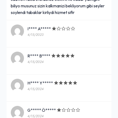
biliyo musunuz sizin kalkmanizi bekliyorum gibi seyler
soylendi tabaklar kirliydi hizmet sifir
I**** A*****
4/15/2023
R**** B****
4/15/2024
H**** Y*****
4/15/2024
G***** Ö*****
4/15/2024