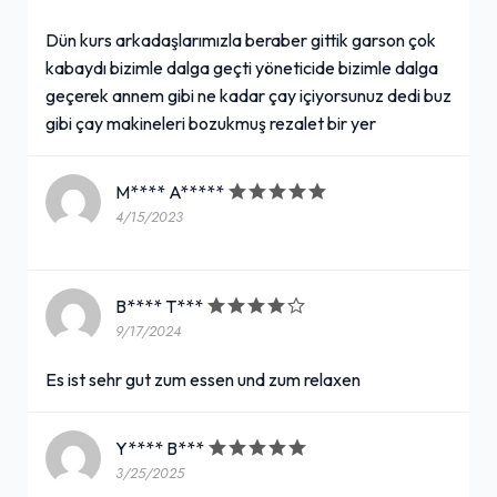
Dün kurs arkadaşlarımızla beraber gittik garson çok
kabaydı bizimle dalga geçti yöneticide bizimle dalga
geçerek annem gibi ne kadar çay içiyorsunuz dedi buz
gibi çay makineleri bozukmuş rezalet bir yer
M**** A*****
4/15/2023
B**** T***
9/17/2024
Es ist sehr gut zum essen und zum relaxen
Y**** B***
3/25/2025