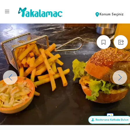
Konum Seçiniz
+47
Restorana Katkıda Bulun