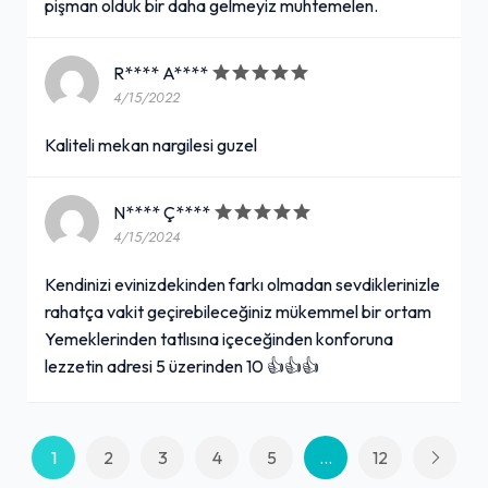
pişman olduk bir daha gelmeyiz muhtemelen.
R**** A****
4/15/2022
Kaliteli mekan nargilesi guzel
N**** Ç****
4/15/2024
Kendinizi evinizdekinden farkı olmadan sevdiklerinizle
rahatça vakit geçirebileceğiniz mükemmel bir ortam
Yemeklerinden tatlısına içeceğinden konforuna
lezzetin adresi 5 üzerinden 10 👍👍👍
1
2
3
4
5
...
12