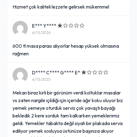
Hizmet çok kaliteli lezzete gelirsek mükemmel
E*** Y****
4/15/2024
600 tl masa parası alıyorlar hesap yüksek olmasına
rağmen
D**** C**** G**** E*
4/15/2023
Mekan biraz kirli bir görünüm verdi koltuklar masalar
vs zaten nargile içildiği için içeride ağır koku oluyor biz
yemek yemeye oturduk servis çok yavaştı bayağı
bekledik 2 kere sorduk tam kalkarken yemeklerimiz
geldi. Yemekler tabakta değil siyah bir plakada servis
ediliyor yemek sosluysa üstünüze başınıza akıyor