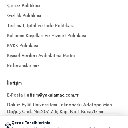
Çerez Politikası
Gizlilik Politikası
Teslimat, İptal ve İade Politikası
Kullanım Koşulları ve Hizmet Politikası
KVKK Politikası
Kişisel Verileri Aydınlatma Metni
Referanslarımız
İletişim
E-Posta
iletisim@yakalamac.com.tr
Dokuz Eylül Üniversitesi Teknoparkı Adatepe Mah.
Doğuş Cad. No:207 Z İç Kapı No:1 Buca/İzmir
📱 Mobil uygulamamızı keşfedin!
Çerez Tercihleriniz
🍪
✖