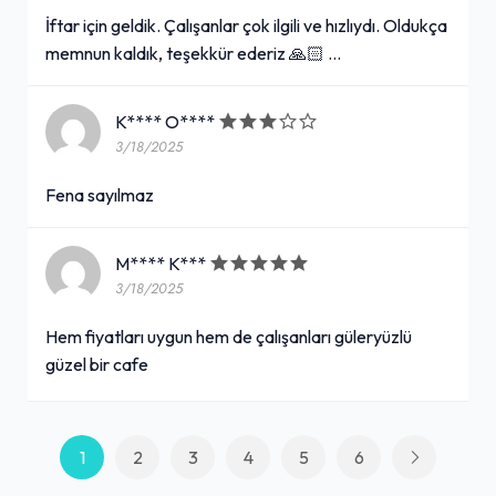
İftar için geldik. Çalışanlar çok ilgili ve hızlıydı. Oldukça
memnun kaldık, teşekkür ederiz 🙏🏻 …
K**** O****
3/18/2025
Fena sayılmaz
M**** K***
3/18/2025
Hem fiyatları uygun hem de çalışanları güleryüzlü
güzel bir cafe
1
2
3
4
5
6