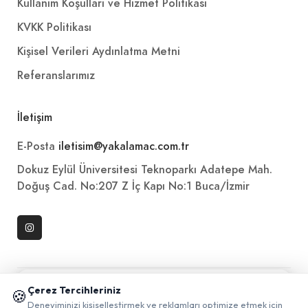
Kullanım Koşulları ve Hizmet Politikası
KVKK Politikası
Kişisel Verileri Aydınlatma Metni
Referanslarımız
İletişim
E-Posta
iletisim@yakalamac.com.tr
Dokuz Eylül Üniversitesi Teknoparkı Adatepe Mah.
Doğuş Cad. No:207 Z İç Kapı No:1 Buca/İzmir
📱 Mobil uygulamamızı keşfedin!
Çerez Tercihleriniz
🍪
✖
Deneyiminizi kişiselleştirmek ve reklamları optimize etmek için