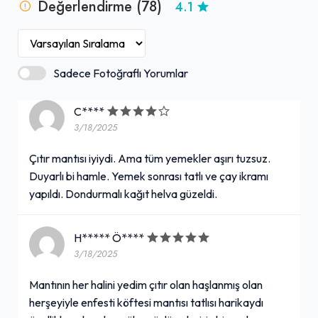
Değerlendirme (78)
4.1
yaşatmaktadır.
Sadece Fotoğraflı Yorumlar
C****
3/18/2025
Çıtır mantısı iyiydi. Ama tüm yemekler aşırı tuzsuz.
Duyarlı bi hamle. Yemek sonrası tatlı ve çay ikramı
yapıldı. Dondurmalı kağıt helva güzeldi.
H***** Ö****
3/18/2025
Mantının her halini yedim çıtır olan haşlanmış olan
herşeyiyle enfesti köftesi mantısı tatlısı harikaydı