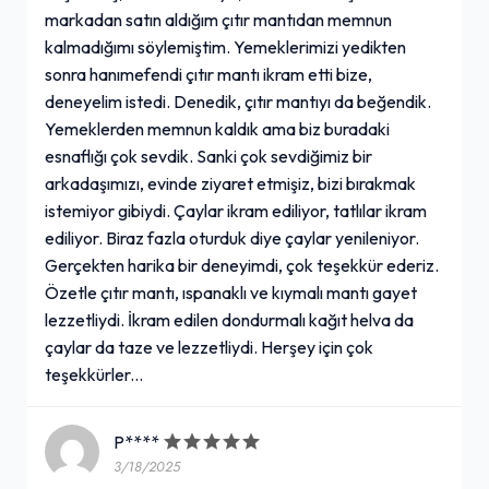
markadan satın aldığım çıtır mantıdan memnun
kalmadığımı söylemiştim. Yemeklerimizi yedikten
sonra hanımefendi çıtır mantı ikram etti bize,
deneyelim istedi. Denedik, çıtır mantıyı da beğendik.
Yemeklerden memnun kaldık ama biz buradaki
esnaflığı çok sevdik. Sanki çok sevdiğimiz bir
arkadaşımızı, evinde ziyaret etmişiz, bizi bırakmak
istemiyor gibiydi. Çaylar ikram ediliyor, tatlılar ikram
ediliyor. Biraz fazla oturduk diye çaylar yenileniyor.
Gerçekten harika bir deneyimdi, çok teşekkür ederiz.
Özetle çıtır mantı, ıspanaklı ve kıymalı mantı gayet
lezzetliydi. İkram edilen dondurmalı kağıt helva da
çaylar da taze ve lezzetliydi. Herşey için çok
teşekkürler...
P****
3/18/2025