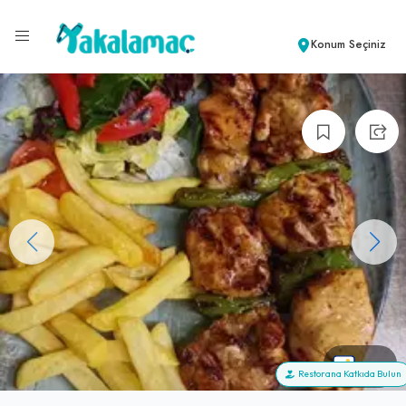
Konum Seçiniz
+32
Restorana Katkıda Bulun