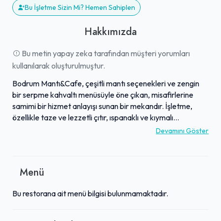
Bu İşletme Sizin Mi? Hemen Sahiplen
Hakkımızda
Bu metin yapay zeka tarafından müşteri yorumları
kullanılarak oluşturulmuştur.
Bodrum Mantı&Cafe, çeşitli mantı seçenekleri ve zengin
bir serpme kahvaltı menüsüyle öne çıkan, misafirlerine
samimi bir hizmet anlayışı sunan bir mekandır. İşletme,
özellikle taze ve lezzetli çıtır, ıspanaklı ve kıymalı
mantılarıyla büyük beğeni toplarken, hamburger gibi farklı
Devamını Göster
lezzetlerde de iddialıdır. Çalışanların konuklarla birebir
ilgilenmesi, ürünler hakkındaki derin bilgisi ve sergilediği
gerçek "esnaflık" ruhu, ziyaretçiler tarafından sıklıkla
Menü
vurgulanmaktadır. Hızlı servis, titiz hijyen anlayışı ve ikram
edilen çaylar ile özel soslu dondurmalı kağıt helva gibi hoş
Bu restorana ait menü bilgisi bulunmamaktadır.
detaylar, misafir deneyimini daha da özel kılmaktadır.
Uygun fiyat politikasıyla da dikkat çeken bu kafe,
misafirlerine ev sıcaklığında, keyifli ve unutulmaz anlar