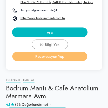
Blok No:72/178 Kartal İs, 34880 Kartal/İstanbul, Türkiye
İletişim bilgisi mevcut değil.
http://www.bodrummanti.com.tr/
Ara
Bilgi Yok
Rezervasyon Yap
İSTANBUL
KARTAL
Bodrum Mantı & Cafe Anatolium
Marmara Avm
4.1
(78 Değerlendirme)