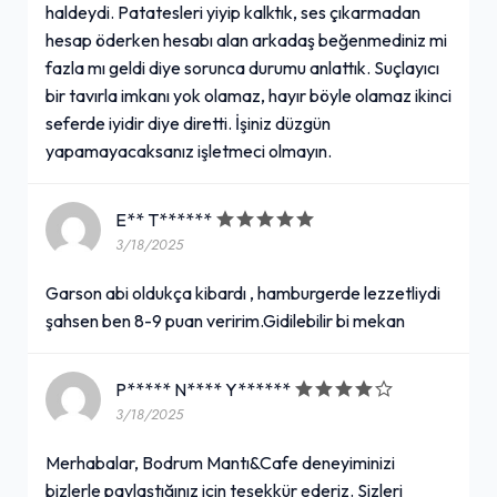
haldeydi. Patatesleri yiyip kalktık, ses çıkarmadan
hesap öderken hesabı alan arkadaş beğenmediniz mi
fazla mı geldi diye sorunca durumu anlattık. Suçlayıcı
bir tavırla imkanı yok olamaz, hayır böyle olamaz ikinci
seferde iyidir diye diretti. İşiniz düzgün
yapamayacaksanız işletmeci olmayın.
E** T******
3/18/2025
Garson abi oldukça kibardı , hamburgerde lezzetliydi
şahsen ben 8-9 puan veririm.Gidilebilir bi mekan
P***** N**** Y******
3/18/2025
Merhabalar, Bodrum Mantı&Cafe deneyiminizi
bizlerle paylaştığınız için teşekkür ederiz. Sizleri