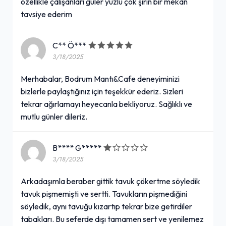
özellikle çalışanları güler yüzlü çok şirin bir mekan
tavsiye ederim
C** Ö***
3/18/2025
Merhabalar, Bodrum Mantı&Cafe deneyiminizi
bizlerle paylaştığınız için teşekkür ederiz. Sizleri
tekrar ağırlamayı heyecanla bekliyoruz. Sağlıklı ve
mutlu günler dileriz.
B**** G*****
3/18/2025
Arkadaşımla beraber gittik tavuk çökertme söyledik
tavuk pişmemişti ve sertti. Tavukların pişmediğini
söyledik, aynı tavuğu kızartıp tekrar bize getirdiler
tabakları. Bu seferde dışı tamamen sert ve yenilemez