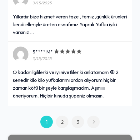
3/15/2025
Yıllardır bize hizmet veren taze , temiz ,günlük ürünleri
kendi elleriyle üreten esnafımız Yaprak Yufka iyiki
varsınız ...
S**** M*
3/15/2025
O kadar ilgililerki ve iyi niyetliler ki anlatamam 🧿 2
senedir kilo kilo yufkalarımı ordan alıyorum hiç bir
zaman kötü bir şeyle karşılaşmadım. Aşırıııııı
öneriyorum. Hiç bir kınuda şüpeniz olmasın.
1
2
3