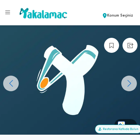
Konum Seçiniz
+2
Restorana Katkıda Bulun