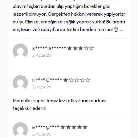
alayım hiçbiri burdan alip yaptığım börekler gibi
lezzetli olmuyor. Gerçekten hakkını vererek yapiyorlar
bu işi. Elinize, emeğinize sağlık yaprak yufka! Bu arada
eriştesini ve kadayifini da tattım benden tam not👌 …
S***** A******
3/15/2025
H**** C*****
3/15/2025
Mamuller süper temiz lezzetli yılların markası
teşekkür ederiz
E**** Ç****
3/15/2025