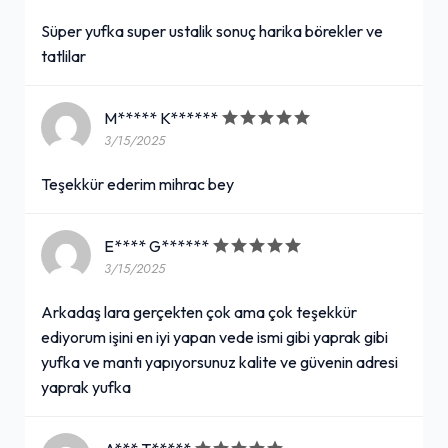
Süper yufka super ustalik sonuç harika börekler ve
tatlilar
M***** K******
3/15/2025
Teşekkür ederim mihrac bey
E**** G******
3/15/2025
Arkadaş lara gerçekten çok ama çok teşekkür
ediyorum işini en iyi yapan vede ismi gibi yaprak gibi
yufka ve mantı yapıyorsunuz kalite ve güvenin adresi
yaprak yufka