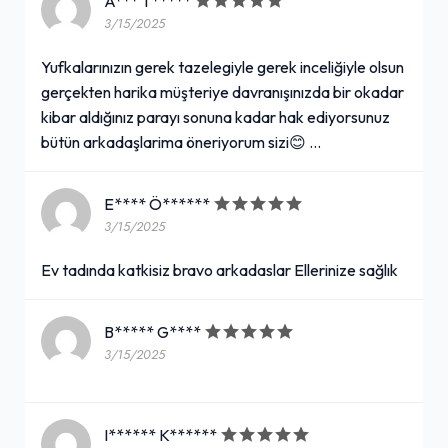
A*** T*****
3/15/2025
Yufkalarınızın gerek tazelegiyle gerek inceliğiyle olsun
gerçekten harika müşteriye davranışınızda bir okadar
kibar aldığınız parayı sonuna kadar hak ediyorsunuz
bütün arkadaşlarima öneriyorum sizi😊 …
E**** Ö******
3/15/2025
Ev tadında katkisiz bravo arkadaslar Ellerinize sağlık
B***** G****
3/15/2025
I****** K******