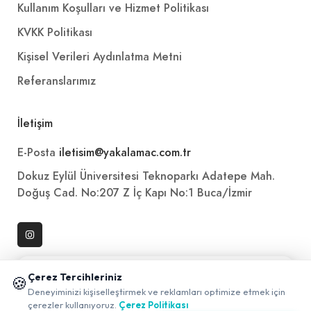
Kullanım Koşulları ve Hizmet Politikası
KVKK Politikası
Kişisel Verileri Aydınlatma Metni
Referanslarımız
İletişim
E-Posta
iletisim@yakalamac.com.tr
Dokuz Eylül Üniversitesi Teknoparkı Adatepe Mah.
Doğuş Cad. No:207 Z İç Kapı No:1 Buca/İzmir
📱 Mobil uygulamamızı keşfedin!
Çerez Tercihleriniz
🍪
✖
Deneyiminizi kişiselleştirmek ve reklamları optimize etmek için
0
çerezler kullanıyoruz.
Çerez Politikası