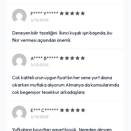
F**** Y*****
3/15/2025
Deneyen bilir tazeliğini. İkinci kuşak işin başında, bu
fikir vermesi açısından önemli.
A**** B*****
3/15/2025
Cok kaliteli urun uygun fıyat bn her sene yurt dısına
cıkarken mutlaka alıyorum Almanya da komsularımda
cok begenıyor tesekkur arkadaşlara
E*** C******
3/15/2025
Yufkaların boyutları gayet büyük. Nereden alırsam