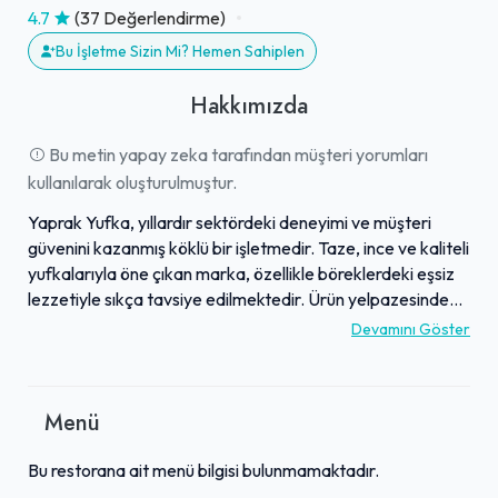
4.7
(37 Değerlendirme)
Bu İşletme Sizin Mi? Hemen Sahiplen
Hakkımızda
Bu metin yapay zeka tarafından müşteri yorumları
kullanılarak oluşturulmuştur.
Yaprak Yufka, yıllardır sektördeki deneyimi ve müşteri
güvenini kazanmış köklü bir işletmedir. Taze, ince ve kaliteli
yufkalarıyla öne çıkan marka, özellikle böreklerdeki eşsiz
lezzetiyle sıkça tavsiye edilmektedir. Ürün yelpazesinde
mantı, erişte ve kadayıf gibi ev yapımı lezzetler de
Devamını Göster
bulunmakta ve bunlar da yüksek beğeni toplamaktadır.
İşletme, hijyenik üretim koşullarına verdiği önemin yanı sıra,
güler yüzlü ve ilgili hizmet anlayışıyla da dikkat
Menü
çekmektedir. Müşteriler tarafından "işin ehli" ve "kalite ve
güvenin adresi" olarak tanımlanan Yaprak Yufka, yerel ve
Bu restorana ait menü bilgisi bulunmamaktadır.
uluslararası düzeyde sadık bir müşteri kitlesine sahiptir.