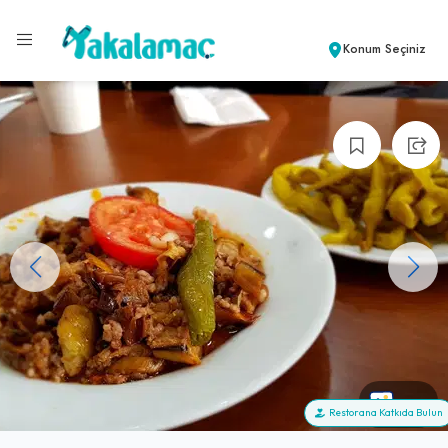
Konum Seçiniz
+18
Restorana Katkıda Bulun