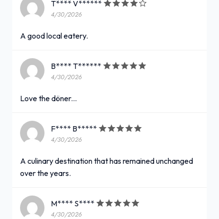
T**** V******
4/30/2026
A good local eatery.
B**** T******
4/30/2026
Love the döner...
F**** B*****
4/30/2026
A culinary destination that has remained unchanged
over the years.
M**** S****
4/30/2026