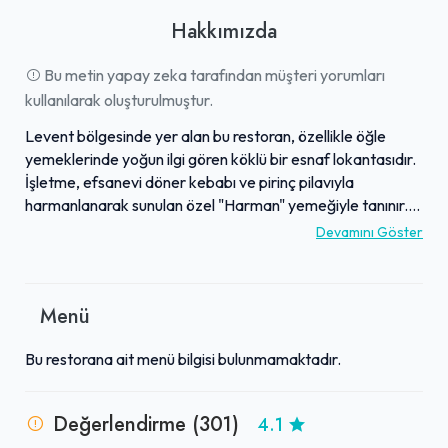
Hakkımızda
Bu metin yapay zeka tarafından müşteri yorumları
kullanılarak oluşturulmuştur.
Levent bölgesinde yer alan bu restoran, özellikle öğle
yemeklerinde yoğun ilgi gören köklü bir esnaf lokantasıdır.
İşletme, efsanevi döner kebabı ve pirinç pilavıyla
harmanlanarak sunulan özel "Harman" yemeğiyle tanınır.
Ayrıca, yüksek kaliteli etlerle hazırlanan ciğer, tas kebap
Devamını Göster
gibi et yemekleri ile ev yemekleri, sulu yemekler ve şifa
niyetine içilen çorbaları da beğenilmektedir. Samimi ve
profesyonel hizmet veren güler yüzlü personeli ve temiz
Menü
atmosferiyle misafirlerine rahat bir yemek deneyimi sunar.
Bölge standartlarına göre genel olarak makul fiyatlı olduğu
Bu restorana ait menü bilgisi bulunmamaktadır.
belirtilen bu mekan, lezzetli ve doyurucu bir yemek
arayanlar için tercih edilen bir adres olmuştur.
Değerlendirme (301)
4.1