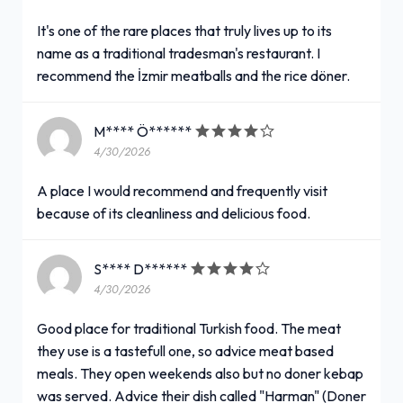
It's one of the rare places that truly lives up to its
name as a traditional tradesman's restaurant. I
recommend the İzmir meatballs and the rice döner.
M**** Ö******
4/30/2026
A place I would recommend and frequently visit
because of its cleanliness and delicious food.
S**** D******
4/30/2026
Good place for traditional Turkish food. The meat
they use is a tastefull one, so advice meat based
meals. They open weekends also but no doner kebap
was served. Advice their dish called "Harman" (Doner