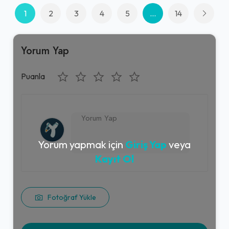
1
2
3
4
5
...
14
Yorum Yap
Puanla
Yorum yapmak için
Giriş Yap
veya
Kayıt Ol
Fotoğraf Yükle