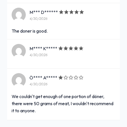
M*** D******
4/30/2026
The doner is good.
M**** K*****
4/30/2026
Ö**** A*****
4/30/2026
We couldn't get enough of one portion of döner,
there were 50 grams of meat, I wouldn't recommend
it to anyone.