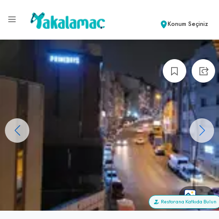
Konum Seçiniz
+4
Restorana Katkıda Bulun