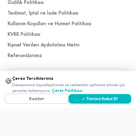
Gizlilik Politikası
Teslimat, İptal ve İade Politikası
Kullanım Koşulları ve Hizmet Politikası
KVKK Politikası
Kişisel Verileri Aydınlatma Metni
Referanslarımız
İletişim
📱 Mobil uygulamamızı keşfedin!
Çerez Tercihleriniz
🍪
✖
Deneyiminizi kişiselleştirmek ve reklamları optimize etmek için
E-Posta
iletisim@yakalamac.com.tr
0
çerezler kullanıyoruz.
Çerez Politikası
Dokuz Eylül Üniversitesi Teknoparkı Adatepe Mah.
Reddet
✓ Tümünü Kabul Et
Doğuş Cad. No:207 Z İç Kapı No:1 Buca/İzmir