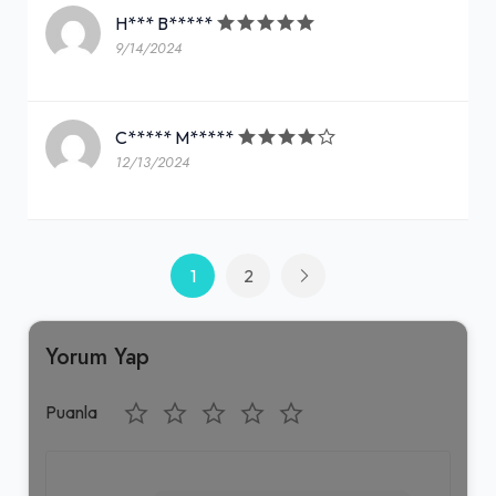
H*** B*****
9/14/2024
C***** M*****
12/13/2024
1
2
Yorum Yap
Puanla