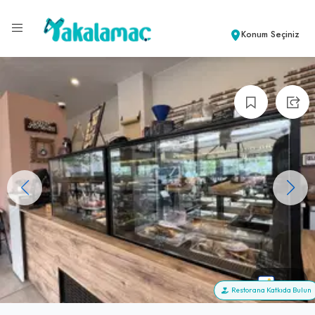
Konum Seçiniz
+99
Restorana Katkıda Bulun