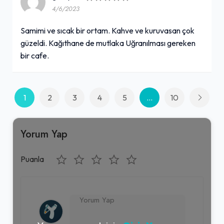
4/6/2023
Samimi ve sıcak bir ortam. Kahve ve kuruvasan çok
güzeldi. Kağıthane de mutlaka Uğranılması gereken
bir cafe.
1
2
3
4
5
...
10
Yorum Yap
Puanla