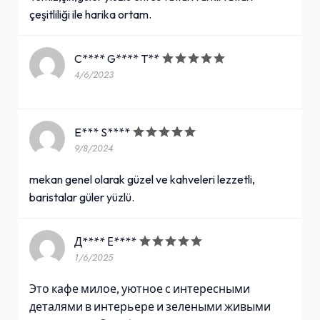
çeşitliliği ile harika ortam.
C**** G**** T**
4/6/2023
E*** S****
9/8/2024
mekan genel olarak güzel ve kahveleri lezzetli,
baristalar güler yüzlü.
Д**** Е****
1/6/2025
Это кафе милое, уютное с интересными
деталями в интерьере и зелеными живыми