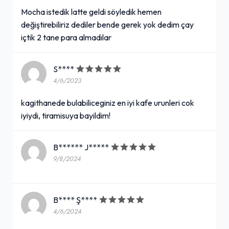
Mocha istedik latte geldi söyledik hemen
değiştirebiliriz dediler bende gerek yok dedim çay
içtik 2 tane para almadılar
S****
4/6/2023
kagithanede bulabiliceginiz en iyi kafe urunleri cok
iyiydi, tiramisuya bayildim!
B****** J*****
9/8/2024
B**** Ş****
4/6/2024