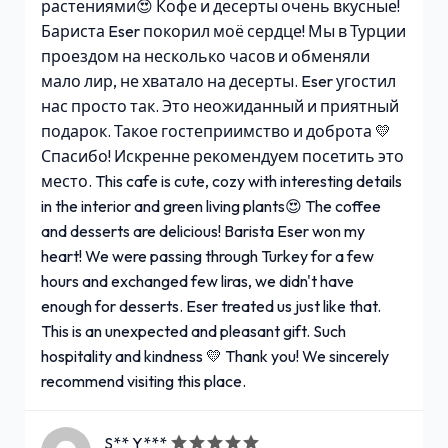
растениями😍 Кофе и десерты очень вкусные!
Бариста Eser покорил моё сердце! Мы в Турции
проездом на несколько часов и обменяли
мало лир, не хватало на десерты. Eser угостил
нас просто так. Это неожиданный и приятный
подарок. Такое гостеприимство и доброта 💛
Спасибо! Искренне рекомендуем посетить это
место. This cafe is cute, cozy with interesting details
in the interior and green living plants😍 The coffee
and desserts are delicious! Barista Eser won my
heart! We were passing through Turkey for a few
hours and exchanged few liras, we didn't have
enough for desserts. Eser treated us just like that.
This is an unexpected and pleasant gift. Such
hospitality and kindness 💛 Thank you! We sincerely
recommend visiting this place.
S** Y***