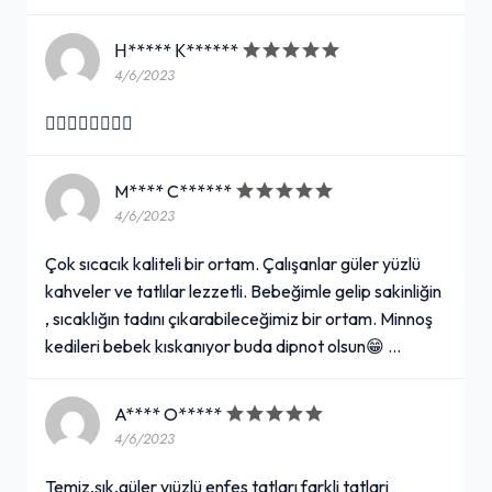
Н***** К******
4/6/2023
👍🏻👍🏻👍🏻👍🏻
M**** C******
4/6/2023
Çok sıcacık kaliteli bir ortam. Çalışanlar güler yüzlü
kahveler ve tatlılar lezzetli. Bebeğimle gelip sakinliğin
, sıcaklığın tadını çıkarabileceğimiz bir ortam. Minnoş
kedileri bebek kıskanıyor buda dipnot olsun😁 …
A**** O*****
4/6/2023
Temiz,şık,güler yıüzlü enfes tatları farkli tatlari