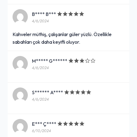
B**** B***
4/6/2024
Kahveler müthiş, çalışanlar güler yüzlü. Özellikle
sabahları çok daha keyifli oluyor.
M***** G******
4/6/2024
S****** A****
4/6/2024
E*** Ç****
6/10/2024