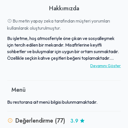
Hakkımızda
Bu metin yapay zeka tarafından müşteri yorumları
kullanılarak oluşturulmuştur.
Bu işletme, hoş atmosferiyle öne çıkan ve sosyalleşmek
için tercih edilen bir mekandır. Misafirlerine keyifli
sohbetler ve buluşmalar için uygun bir ortam sunmaktadır.
Özellikle seçkin kahve çeşitleri beğeni toplamaktadır.
Müziklerinin genel kabul gördüğü, fiyatlandırmasının ise
Devamını Göster
normal ile ortalamanın biraz üzerinde seyrettiği
belirtilmektedir. Mekanın genel ortamı, bazı küçük
aksaklıklara rağmen ziyaretçiler tarafından memnuniyetle
Menü
karşılanmaktadır.
Bu restorana ait menü bilgisi bulunmamaktadır.
Değerlendirme (77)
3.9