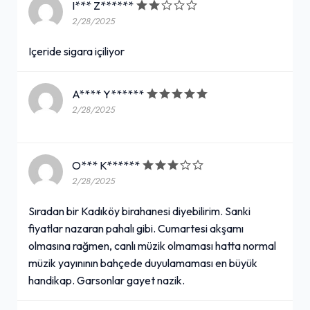
I*** Z******
2/28/2025
Içeride sigara içiliyor
A**** Y******
2/28/2025
O*** K******
2/28/2025
Sıradan bir Kadıköy birahanesi diyebilirim. Sanki
fiyatlar nazaran pahalı gibi. Cumartesi akşamı
olmasına rağmen, canlı müzik olmaması hatta normal
müzik yayınının bahçede duyulamaması en büyük
handikap. Garsonlar gayet nazik.