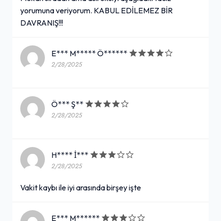
yorumuna veriyorum. KABUL EDİLEMEZ BİR
DAVRANIŞ!!!
E*** M***** Ö******
2/28/2025
Ö*** Ş**
2/28/2025
H**** İ***
2/28/2025
Vakit kaybı ile iyi arasında birşey işte
E*** M******