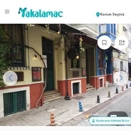
Konum Seçiniz
+8
Restorana Katkıda Bulun