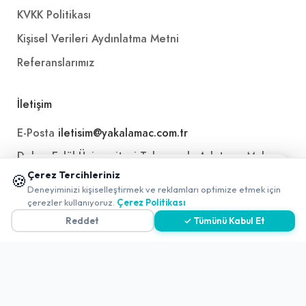
KVKK Politikası
Kişisel Verileri Aydınlatma Metni
Referanslarımız
İletişim
E-Posta
iletisim@yakalamac.com.tr
Dokuz Eylül Üniversitesi Teknoparkı Adatepe Mah.
Doğuş Cad. No:207 Z İç Kapı No:1 Buca/İzmir
📱 Mobil uygulamamızı keşfedin!
Çerez Tercihleriniz
🍪
✖
Deneyiminizi kişiselleştirmek ve reklamları optimize etmek için
0
çerezler kullanıyoruz.
Çerez Politikası
Reddet
✓ Tümünü Kabul Et