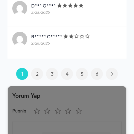
D*** G****
2/28/2025
B***** C*****
2/28/2025
1
2
3
4
5
6
Yorum Yap
Puanla