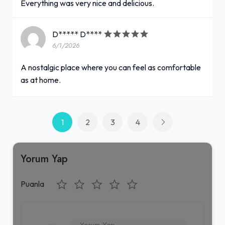
Everything was very nice and delicious.
D***** D****
6/1/2026
A nostalgic place where you can feel as comfortable
as at home.
1
2
3
4
Yorum Yap
Puanla