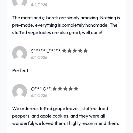
6/1/2026
The mantı and çi börek are simply amazing. Nothing is
pre-made, everything is completely handmade. The
stuffed vegetables are also great, well done!
S***** L*****
6/1/2026
Perfect
Ö*** G**
6/1/2026
We ordered stuffed grape leaves, stuffed dried
peppers, and apple cookies, and they were all
wonderful; we loved them. I highly recommend them.