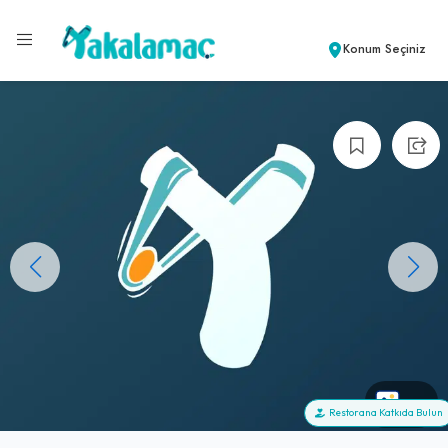
Konum Seçiniz
+0
Restorana Katkıda Bulun