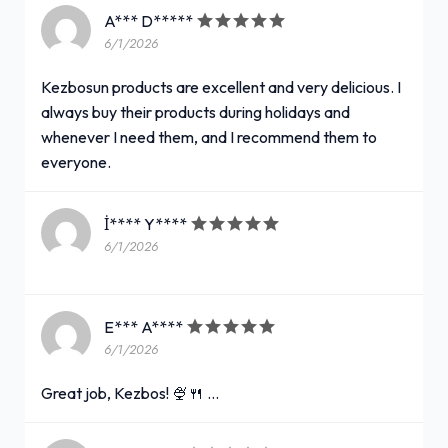
A*** D*****
6/1/2026
Kezbosun products are excellent and very delicious. I
always buy their products during holidays and
whenever I need them, and I recommend them to
everyone.
İ**** Y****
6/1/2026
E*** A****
6/1/2026
Great job, Kezbos! 🍨🍴 …