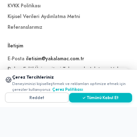
KVKK Politikası
Kişisel Verileri Aydınlatma Metni
Referanslarımız
İletişim
E-Posta
iletisim@yakalamac.com.tr
Dokuz Eylül Üniversitesi Teknoparkı Adatepe Mah.
Doğuş Cad. No:207 Z İç Kapı No:1 Buca/İzmir
📱 Mobil uygulamamızı keşfedin!
Çerez Tercihleriniz
🍪
✖
Deneyiminizi kişiselleştirmek ve reklamları optimize etmek için
0
çerezler kullanıyoruz.
Çerez Politikası
Reddet
✓ Tümünü Kabul Et