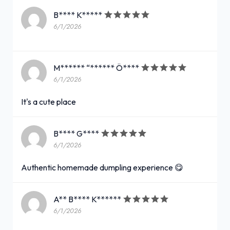
B**** K*****
6/1/2026
M****** “****** Ö****
6/1/2026
It's a cute place
B**** G****
6/1/2026
Authentic homemade dumpling experience 😋
A** B**** K******
6/1/2026