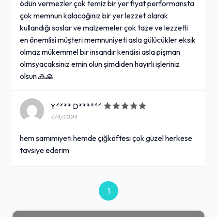
ödün vermezler çok temiz bir yer fiyat performansta
çok memnun kalacağınız bir yer lezzet olarak
kullandığı soslar ve malzemeler çok taze ve lezzetli
en önemlisi müşteri memnuniyeti asla gülücükler eksik
olmaz mükemmel bir insandır kendisi asla pişman
olmsyacaksiniz emin olun şimdiden hayırlı işleriniz
olsun 🙏🙏
Y**** D******
4/4/2024
hem samimiyeti hemde çiğköftesi çok güzel herkese
tavsiye ederim
1