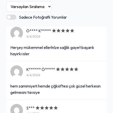
Sadece Fotoğraflı Yorumlar
Ö**** K*****
4/4/2024
Herşey mükemmel ellerlnlze sağlık gayet başarılı
hayirki isler
K****** Ö*****
4/4/2024
hem samimiyeti hemde çiğköftesi çok güzel herkesin
gelmesini tavsiye
S***