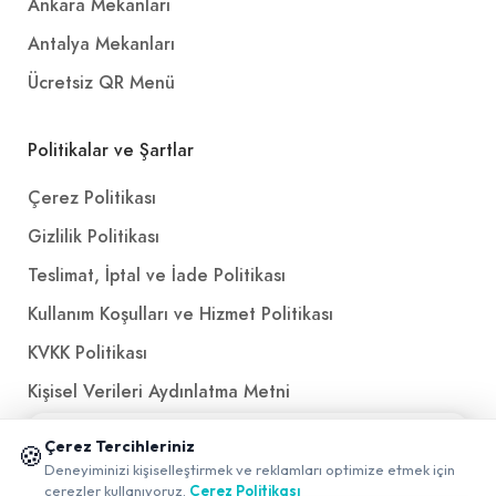
Ankara Mekanları
Antalya Mekanları
Ücretsiz QR Menü
Politikalar ve Şartlar
Çerez Politikası
Gizlilik Politikası
Teslimat, İptal ve İade Politikası
Kullanım Koşulları ve Hizmet Politikası
KVKK Politikası
Kişisel Verileri Aydınlatma Metni
Referanslarımız
📱 Mobil uygulamamızı keşfedin!
Çerez Tercihleriniz
🍪
✖
Deneyiminizi kişiselleştirmek ve reklamları optimize etmek için
0
çerezler kullanıyoruz.
Çerez Politikası