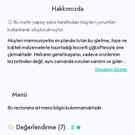
Hakkımızda
Bu metin yapay zeka tarafından müşteri yorumları
kullanılarak oluşturulmuştur.
Müşteri memnuniyetini ön planda tutan bu işletme, taze ve
kaliteli malzemelerle hazırladığı lezzetli çiğköftesiyle öne
çıkmaktadır. Mekanın genel başarısı, sadece ürünlerinin
lezzetinden değil, aynı zamanda sunulan samimi ve güler
yüzlü hizmetten de kaynaklanmaktadır. Hijyen
Devamını Göster
standartlarına verdiği önemle bilinen işletme, temiz ve
ferah bir ortam sunarak misafirlerine rahat bir deneyim
vaat eder. Ziyaretçiler, işletmenin sunduğu uygun fiyat-
Menü
performans dengesinden oldukça memnun kalmaktadır.
Sahibi Muhammet Bey'in esnaflık anlayışı ve dört dörtlük
Bu restorana ait menü bilgisi bulunmamaktadır.
hizmet prensibi sayesinde, misafirler tarafından gönül
rahatlığıyla tavsiye edilen bir adrestir.
Değerlendirme (7)
5