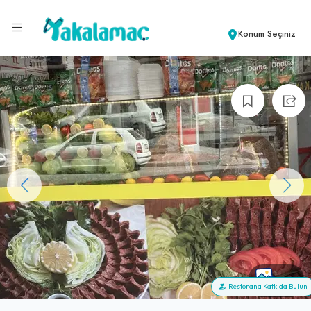
Konum Seçiniz
+10
Restorana Katkıda Bulun