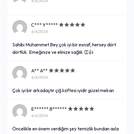
4/4/2024
C*** Y*****
4/4/2024
Sahibi Muhammet Bey çok iyi bir esnaf, hersey dört
dörtlük. Emeğinize ve elinize sağlık 👏👍
A** A**
4/4/2024
Çok iyi bir arkadaştır çiğ köftesi iyidir güzel mekan
E****** B******
4/4/2024
Öncelikle en önem verdiğim şey temizlik bundan asla