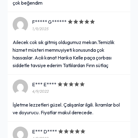
çok beğendim
F***** G******
1/9/2025
Ailecek cok sık gitmiş oldugumuz mekan.Temizlik
hizmet müsteri memnuyiyeti konusunda çok
hassaslar. Acılı kanat Harika Kelle paça çorbası
siddetle tavsiye ederim Tatlılardan Fırın sütlaç
E*** E****
4/9/2022
İşletme lezzetleri güzel. Çalışanlar ilgili. İkramlar bol
ve doyurucu. Fiyatlar makul derecede.
E*** D****