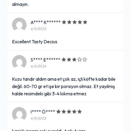
almayın.
A**** K******
4/9/2023
Excellent Tasty Decius
S**** E******
4/9/2024
Kuzu tandır aldım ama et çok az, içli köfte kadar bile
değil. 60-70 gr et işe bir porsiyon olmaz. Et yayılmış
halde resimdeki gibi 3-4 lokma etmez
I**** Ö****
4/9/2022
karisik izgara cok guzeldi. Acik Ayran