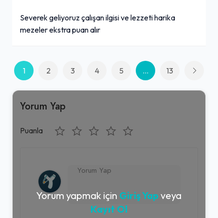
Severek geliyoruz çalışan ilgisi ve lezzeti harika
mezeler ekstra puan alır
1
2
3
4
5
...
13
Yorum Yap
Puanla
Yorum yapmak için
Giriş Yap
veya
Kayıt Ol