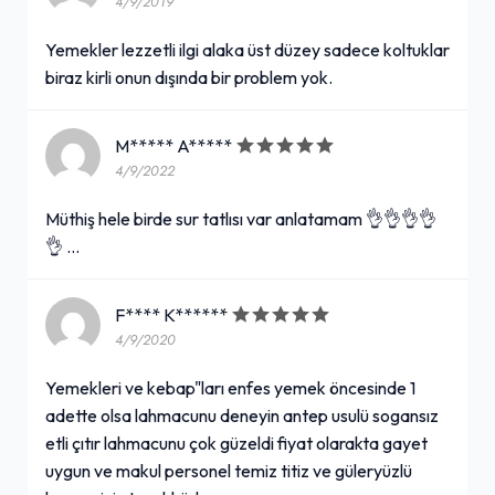
4/9/2019
Yemekler lezzetli ilgi alaka üst düzey sadece koltuklar
biraz kirli onun dışında bir problem yok.
M***** A*****
4/9/2022
Müthiş hele birde sur tatlısı var anlatamam 👌👌👌👌
👌 …
F**** K******
4/9/2020
Yemekleri ve kebap"ları enfes yemek öncesinde 1
adette olsa lahmacunu deneyin antep usulü sogansız
etli çıtır lahmacunu çok güzeldi fiyat olarakta gayet
uygun ve makul personel temiz titiz ve güleryüzlü