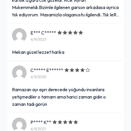
Mukemmeldi.Bizimle ilgilenen garson arkadasa ayrica
tsk ediyorum. Masamizla olaganustu ilgilendi..Tsk leR..
E*** C*****
4/9/2023
Mekan güzel lezzet harika
C***** E******
4/9/2020
Ramazan ayı aşırı derecede yoğundu insanlara
yetişmediler o tamam ama harici zaman gidin o
zaman tadı görün
P**** K**
4/9/2021