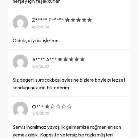
herşey için teşekkürler
Z***** P*****
4/9/2024
Oldukça iyi bir işletme.
A**** A***
4/9/2020
Siz degerli surocakbasi aylesıne bizlere boyle bı lezzet
sondugunuz icin tsk ederim
O***
4/9/2023
Servis inanılmaz yavaş ilk gelmemize rağmen en son
yemek aldık. Kapasite yetersiz ise fazla müşteri