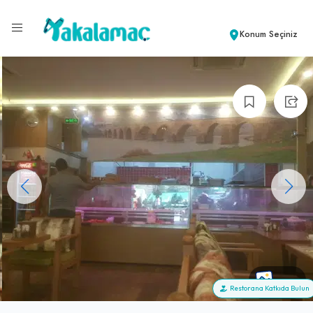
Konum Seçiniz
+99
Restorana Katkıda Bulun