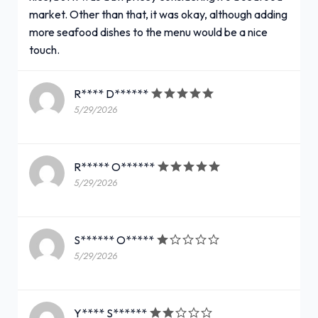
market. Other than that, it was okay, although adding
more seafood dishes to the menu would be a nice
touch.
R**** D******
5/29/2026
R***** O******
5/29/2026
S****** O*****
5/29/2026
Y**** S******