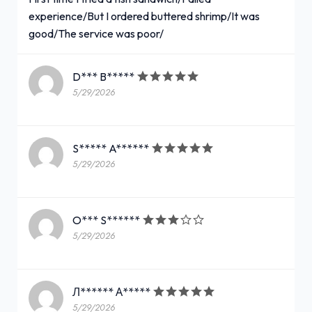
experience/But I ordered buttered shrimp/It was
good/The service was poor/
D*** B*****
5/29/2026
S***** A******
5/29/2026
O*** S******
5/29/2026
Л****** А*****
5/29/2026