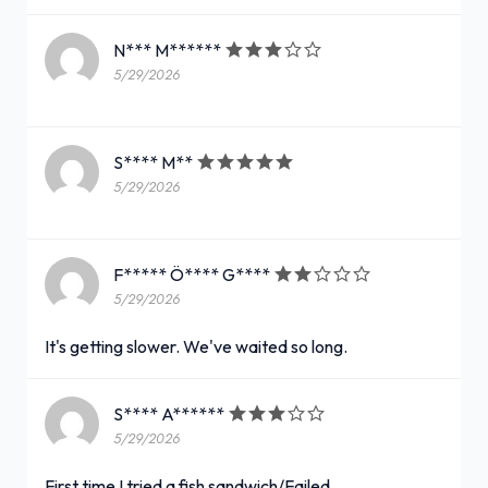
N*** M******
5/29/2026
S**** M**
5/29/2026
F***** Ö**** G****
5/29/2026
It's getting slower. We've waited so long.
S**** A******
5/29/2026
First time I tried a fish sandwich/Failed