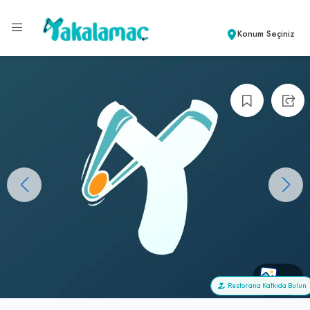
Konum Seçiniz
+0
Restorana Katkıda Bulun