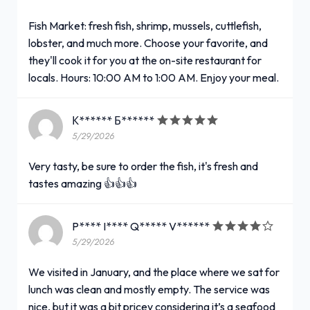
Fish Market: fresh fish, shrimp, mussels, cuttlefish,
lobster, and much more. Choose your favorite, and
they'll cook it for you at the on-site restaurant for
locals. Hours: 10:00 AM to 1:00 AM. Enjoy your meal.
К****** Б******
5/29/2026
Very tasty, be sure to order the fish, it's fresh and
tastes amazing 👍👍👍
P**** I**** Q***** V******
5/29/2026
We visited in January, and the place where we sat for
lunch was clean and mostly empty. The service was
nice, but it was a bit pricey considering it’s a seafood