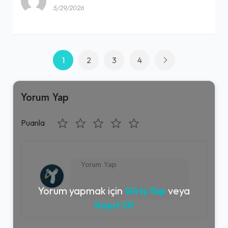
5/29/2026
1
2
3
4
Yorum Yap
Puanla
Yorum yapmak için
Giriş Yap
veya
Kayıt Ol