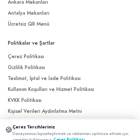
Ankara Mekanları
Antalya Mekanları
Ücretsiz QR Menü
Politikalar ve Şartlar
Çerez Politikası
Gizlilik Politikası
Teslimat, İptal ve İade Politikası
Kullanım Koşulları ve Hizmet Politikası
KVKK Politikası
Kişisel Verileri Aydınlatma Metni
Referanslarımız
📱 Mobil uygulamamızı keşfedin!
Çerez Tercihleriniz
🍪
✖
Deneyiminizi kişiselleştirmek ve reklamları optimize etmek için
0
çerezler kullanıyoruz.
Çerez Politikası