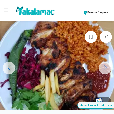
Konum Seçiniz
+6
Restorana Katkıda Bulun