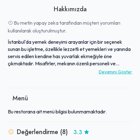
Hakkımızda
Bu metin yapay zeka tarafından müşteri yorumları
kullanılarak oluşturulmuştur.
İstanbul'da yemek deneyimi arayanlar için bir seçenek
sunan bu işletme, özellikle lezzetli et yemekleri ve yanında
servis edilen kendine has yuvarlak ekmeğiyle öne
çıkmaktadır. Misafirler, mekanın özenli personeli ve
sunduğu kaliteli hizmeti vurgulamaktadır. Fiyat-
Devamını Göster
performans dengesi açısından "mükemmel" olarak
nitelendirilen işletme, bütçe dostu bir seçenek sunar.
Genel olarak iyi yemek, iyi servis ve uygun fiyat dengesiyle
Menü
bilinen bu restoran, şehirdeki birçok kişi tarafından şiddetle
tavsiye edilmektedir. Bazı yorumlarda İstanbul'un en iyi
Bu restorana ait menü bilgisi bulunmamaktadır.
restoranlarından biri olarak gösterilen mekan, bu yönleriyle
dikkat çekmektedir.
Değerlendirme (8)
3.3