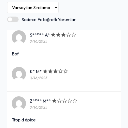
Sadece Fotoğraflı Yorumlar
S***** A*
3/16/2025
Bof
K* M*
3/16/2025
Z**** M**
3/16/2025
Trop d épice