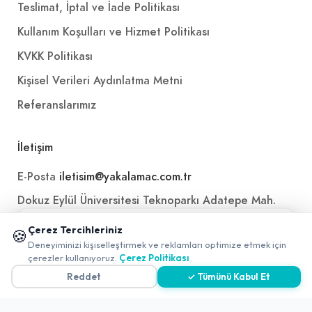
Teslimat, İptal ve İade Politikası
Kullanım Koşulları ve Hizmet Politikası
KVKK Politikası
Kişisel Verileri Aydınlatma Metni
Referanslarımız
İletişim
E-Posta
iletisim@yakalamac.com.tr
Dokuz Eylül Üniversitesi Teknoparkı Adatepe Mah.
Doğuş Cad. No:207 Z İç Kapı No:1 Buca/İzmir
📱 Mobil uygulamamızı keşfedin!
Çerez Tercihleriniz
🍪
✖
Deneyiminizi kişiselleştirmek ve reklamları optimize etmek için
0
çerezler kullanıyoruz.
Çerez Politikası
Reddet
✓ Tümünü Kabul Et