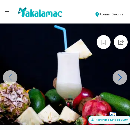
Konum Seçiniz
+6
Restorana Katkıda Bulun