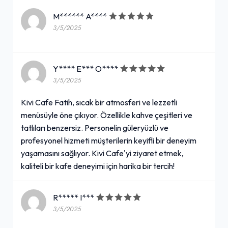
M****** A****
3/5/2025
Y**** E*** O****
3/5/2025
Kivi Cafe Fatih, sıcak bir atmosferi ve lezzetli
menüsüyle öne çıkıyor. Özellikle kahve çeşitleri ve
tatlıları benzersiz. Personelin güleryüzlü ve
profesyonel hizmeti müşterilerin keyifli bir deneyim
yaşamasını sağlıyor. Kivi Cafe'yi ziyaret etmek,
kaliteli bir kafe deneyimi için harika bir tercih!
R***** I***
3/5/2025