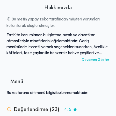
Hakkımızda
Bu metin yapay zeka tarafından müşteri yorumları
kullanılarak oluşturulmuştur.
Fatih'te konumlanan bu işletme, sıcak ve davetkar
atmosferiyle misafirlerini ağırlamaktadır. Geniş
menüsünde lezzetli yemek seçenekleri sunarken, özellikle
köfteleri, taze çayları ile benzersiz kahve çeşitleri ve
tatlılarıyla öne çıkmaktadır. Aileler için oldukça uygun olan
Devamını Göster
bu mekan, iyi bakılan çevresi ve uygun fiyatlarıyla da
beğeni toplamaktadır. Personelin güler yüzlü ve
profesyonel hizmet anlayışı, ziyaretçilerin keyifli bir
Menü
deneyim yaşamasını sağlamaktadır. Kaliteli yemekleri ve
hoş ortamıyla, tavsiye edilen bir buluşma noktasıdır.
Bu restorana ait menü bilgisi bulunmamaktadır.
Değerlendirme (23)
4.5