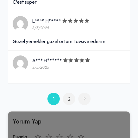
C’est super
L**** H*****
3/5/2025
Güzel yemekler güzel ortam Tavsiye ederim
A*** H******
3/5/2025
1
2
Yorum Yap
Puanla